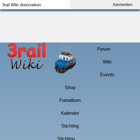
Aanmelden
Index
Aanmelden