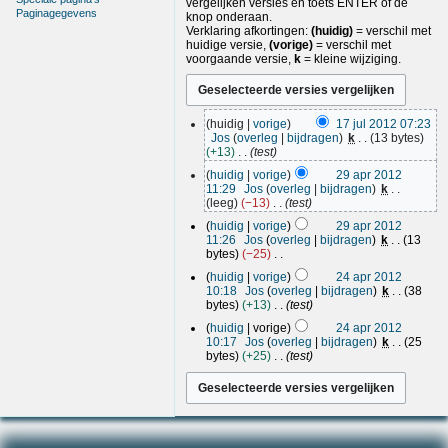
vergelijken versies en toets ENTER of de
Paginagegevens
knop onderaan.
Verklaring afkortingen:
(huidig)
= verschil met
huidige versie,
(vorige)
= verschil met
voorgaande versie,
k
= kleine wijziging.
1
huidig
vorige
17 jul 2012 07:23
7
Jos
overleg
bijdragen
k
13 bytes
j
+13
test
u
2
huidig
vorige
29 apr 2012
l
9
11:29
Jos
overleg
bijdragen
k
2
a
leeg
−13
test
0
p
huidig
vorige
29 apr 2012
1
r
11:26
Jos
overleg
bijdragen
k
13
2
2
bytes
−25
0
G
2
huidig
vorige
24 apr 2012
1
e
4
10:18
Jos
overleg
bijdragen
k
38
2
e
a
bytes
+13
test
n
p
b
huidig
vorige
24 apr 2012
r
e
10:17
Jos
overleg
bijdragen
k
25
2
w
bytes
+25
test
e
0
r
1
k
2
i
n
g