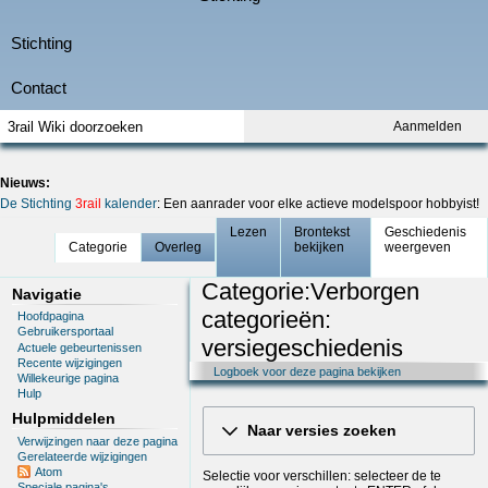
Aanmelden
Nieuws:
De Stichting
3rail
kalender
: Een aanrader voor elke actieve modelspoor hobbyist!
Lezen
Brontekst
Geschiedenis
Categorie
Overleg
bekijken
weergeven
Categorie:Verborgen
Navigatie
categorieën:
Hoofdpagina
Gebruikersportaal
versiegeschiedenis
Actuele gebeurtenissen
Recente wijzigingen
Logboek voor deze pagina bekijken
Willekeurige pagina
Hulp
Hulpmiddelen
Naar versies zoeken
Verwijzingen naar deze pagina
Gerelateerde wijzigingen
Atom
Selectie voor verschillen: selecteer de te
Speciale pagina's