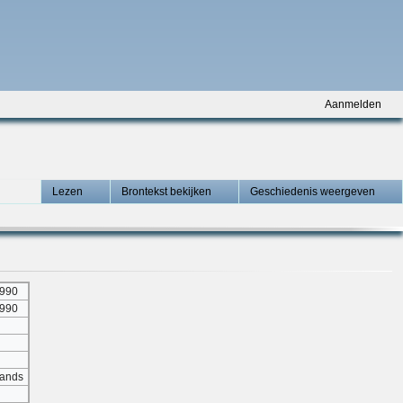
Aanmelden
Lezen
Brontekst bekijken
Geschiedenis weergeven
9990
9990
lands