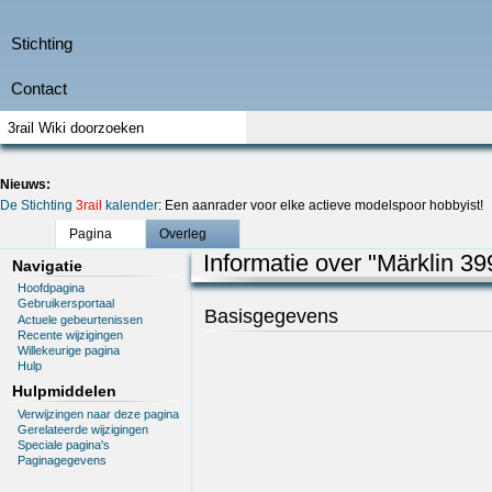
Nieuws:
De Stichting
3rail
kalender
: Een aanrader voor elke actieve modelspoor hobbyist!
Pagina
Overleg
Informatie over "Märklin 39
Navigatie
Hoofdpagina
Gebruikersportaal
Basisgegevens
Actuele gebeurtenissen
Recente wijzigingen
Willekeurige pagina
Hulp
Hulpmiddelen
Verwijzingen naar deze pagina
Gerelateerde wijzigingen
Speciale pagina's
Paginagegevens