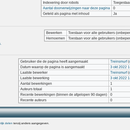
Indexering door robots
Toegestaa
Aantal doorverwijzingen naar deze pagina
0
Geteld als pagina met inhoud
Ja
Bewerken
Toestaan voor alle gebruikers (onbeper
Hernoemen
Toestaan voor alle gebruikers (onbeper
.
Gebruiker die de pagina heeft aangemaakt
Treinsmurf
(
Datum waarop de pagina is aangemaakt
3 okt 2022 
Laatste bewerker
Treinsmurf
(
Laatste bewerking
3 okt 2022 
Aantal bewerkingen
1
Auteurs totaal
1
Recente bewerkingen (binnen de afgelopen 90 dagen)
0
Recente auteurs
0
ijk delen
tenzij anders aangegeven.