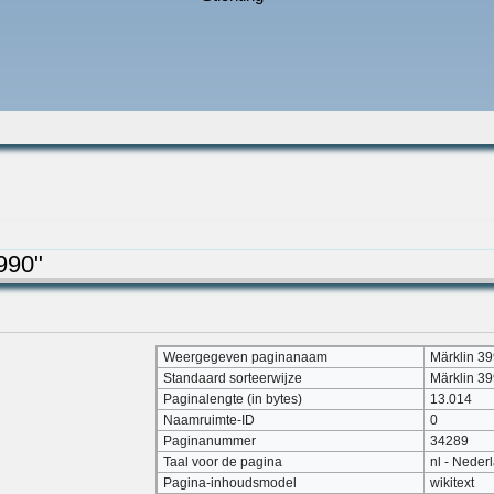
990"
Weergegeven paginanaam
Märklin 3
Standaard sorteerwijze
Märklin 3
Paginalengte (in bytes)
13.014
Naamruimte-ID
0
Paginanummer
34289
Taal voor de pagina
nl - Neder
Pagina-inhoudsmodel
wikitext