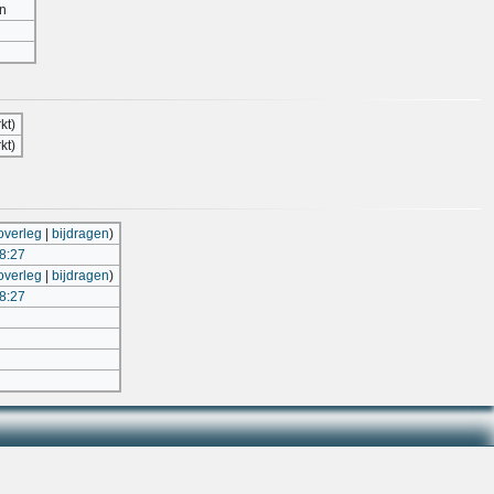
n
kt)
kt)
overleg
|
bijdragen
)
18:27
overleg
|
bijdragen
)
18:27