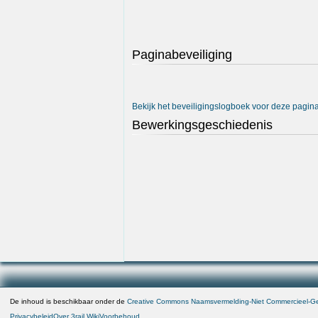
Paginabeveiliging
Bekijk het beveiligingslogboek voor deze pagina
Bewerkingsgeschiedenis
De inhoud is beschikbaar onder de
Creative Commons Naamsvermelding-Niet Commercieel-Gel
Privacybeleid
Over 3rail Wiki
Voorbehoud