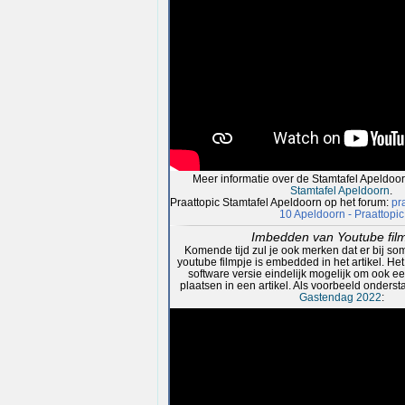
Meer informatie over de Stamtafel Apeldoo
Stamtafel Apeldoorn
.
Praattopic Stamtafel Apeldoorn op het forum:
pr
10 Apeldoorn - Praattopic
Imbedden van Youtube fil
Komende tijd zul je ook merken dat er bij so
youtube filmpje is embedded in het artikel. Het
software versie eindelijk mogelijk om ook e
plaatsen in een artikel. Als voorbeeld onders
Gastendag 2022
: