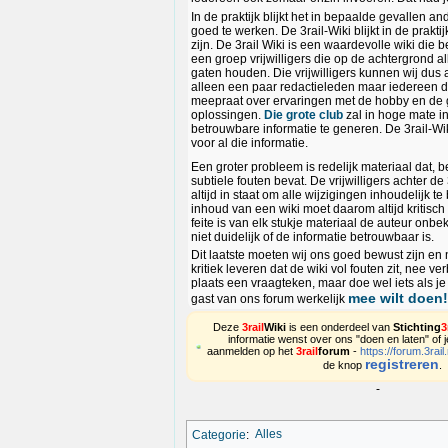
In de praktijk blijkt het in bepaalde gevallen a
goed te werken. De 3rail-Wiki blijkt in de praktij
zijn. De 3rail Wiki is een waardevolle wiki die
een groep vrijwilligers die op de achtergrond al
gaten houden. Die vrijwilligers kunnen wij dus a
alleen een paar redactieleden maar iedereen d
meepraat over ervaringen met de hobby en de
oplossingen.
Die grote club
zal in hoge mate in 
betrouwbare informatie te generen. De 3rail-Wik
voor al die informatie.
Een groter probleem is redelijk materiaal dat, 
subtiele fouten bevat. De vrijwilligers achter de 3
altijd in staat om alle wijzigingen inhoudelijk t
inhoud van een wiki moet daarom altijd kritisc
feite is van elk stukje materiaal de auteur onb
niet duidelijk of de informatie betrouwbaar is.
Dit laatste moeten wij ons goed bewust zijn en 
kritiek leveren dat de wiki vol fouten zit, nee ve
plaats een vraagteken, maar doe wel iets als j
mee wilt doen!
gast van ons forum werkelijk
Deze
3rail
Wiki
is een onderdeel van
Stichting
3
informatie wenst over ons "doen en laten" of j
aanmelden op het
3rail
forum
-
https://forum.3rail.
registreren
de knop
.
-
Categorie
:
Alles