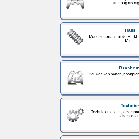
analoog als dig
Rails
Modelspoorrails, in de Märkl
M-rail.
Baanbou
Bouwen van banen, baanplan
Technie
Techniek met o.a.; loc.omb
schema's en