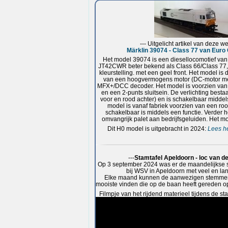
--- Uitgelicht artikel van deze we
Märklin 39074 - Class 77 van Euro
Het model 39074 is een diesellocomotief v
JT42CWR beter bekend als Class 66/Class 77, ui
kleurstelling. met een geel front. Het model is d
van een hoogvermogens motor (DC-motor met
MFX+/DCC decoder. Het model is voorzien van 
en een 2-punts sluitsein. De verlichting besta
voor en rood achter) en is schakelbaar middels
model is vanaf fabriek voorzien van een ro
schakelbaar is middels een functie. Verder 
omvangrijk palet aan bedrijfsgeluiden. Het mo
Dit H0 model is uitgebracht in 2024:
Lees he
---
Stamtafel Apeldoorn - loc van 
Op 3 september 2024 was er de maandelijkse s
bij WSV in Apeldoorn met veel en lan
Elke maand kunnen de aanwezigen stemmen 
mooiste vinden die op de baan heeft gereden o
Filmpje van het rijdend materieel tijdens de st