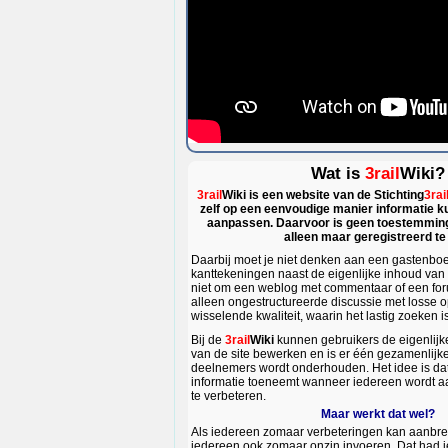
Wat is
3rail
Wiki?
3rail
Wiki
is een website van de
Stichting
3rai
zelf op een eenvoudige manier informatie 
aanpassen. Daarvoor is geen toestemming 
alleen maar geregistreerd te 
Daarbij moet je niet denken aan een gastenboek
kanttekeningen naast de eigenlijke inhoud van 
niet om een weblog met commentaar of een for
alleen ongestructureerde discussie met losse
wisselende kwaliteit, waarin het lastig zoeken is
Bij de
3rail
Wiki
kunnen gebruikers de eigenlijk
van de site bewerken en is er één gezamenlijke 
deelnemers wordt onderhouden. Het idee is dat 
informatie toeneemt wanneer iedereen wordt a
te verbeteren.
Maar werkt dat wel?
Als iedereen zomaar verbeteringen kan aanbr
iedereen ook zomaar onzin invoeren. Dat had j