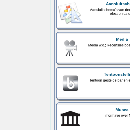
Aansluitsc
Aansluitschema's van dec
electronica e
Media
Media w.o.; Recensies bo
Tentoonstell
Tentoon gestelde banen 
Musea
Informatie over