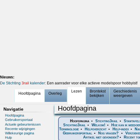
Nieuws:
De Stichting
3rail
kalender
: Een aanrader voor elke actieve modelspoor hobbyist!
Lezen
Brontekst
Geschiedenis
Hoofdpagina
Overleg
bekijken
weergeven
Hoofdpagina
Navigatie
Hoofdpagina
Gebruikersportaal
Hoofdpagina
•
Stichting3rail
•
Stamtafel
Actuele gebeurtenissen
Stichting3rail
•
Welkom!
•
Hoe kan ik meedoe
Recente wijzigingen
Terminologie
•
Helpoverzicht
•
Help-index
•
Nav
Gebruikersportaal
•
Nog vragen?
•
Verzoeke
Willekeurige pagina
Artikel niet gevonden?
•
Recent to
Hulp