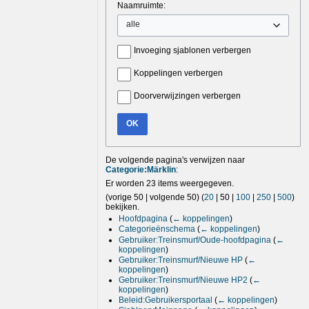
Naamruimte:
alle
Invoeging sjablonen verbergen
Koppelingen verbergen
Doorverwijzingen verbergen
OK
De volgende pagina's verwijzen naar
Categorie:Märklin
:
Er worden 23 items weergegeven.
(
vorige 50
|
volgende 50
) (
20
|
50
|
100
|
250
|
500
)
bekijken.
Hoofdpagina
(
← koppelingen
)
Categorieënschema
(
← koppelingen
)
Gebruiker:Treinsmurf/Oude-hoofdpagina
(
←
koppelingen
)
Gebruiker:Treinsmurf/Nieuwe HP
(
←
koppelingen
)
Gebruiker:Treinsmurf/Nieuwe HP2
(
←
koppelingen
)
Beleid:Gebruikersportaal
(
← koppelingen
)