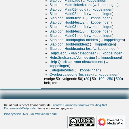
Sjabloon:Mainpage
(
← koppelingen
)
Sjabloon:Main-linkerkolom
(
← koppelingen
)
Sjabloon:Main01-hoofd
(
← koppelingen
)
Sjabloon:Main02-hoofd
(
← koppelingen
)
Sjabloon:Hoofd-test01
(
← koppelingen
)
Sjabloon:Hoofd-test02
(
← koppelingen
)
Sjabloon:Main03-hoofd
(
← koppelingen
)
Sjabloon:Hoofd-test03
(
← koppelingen
)
Sjabloon:Main04-hoofd
(
← koppelingen
)
Sjabloon:Hoofdpagina-midden
(
← koppelingen
)
Sjabloon:Hoofd-midden2
(
← koppelingen
)
Sjabloon:Hoofdpagina-test
(
← koppelingen
)
Help:Gebruik van categorieën
(
← koppelingen
)
Help:Snelcursus/Vormgeving
(
← koppelingen
)
Help:Quickstart voor nieuwkomers
(
←
koppelingen
)
Categorie:Alles
(
← koppelingen
)
Overleg categorie:Techniek
(
← koppelingen
)
(
vorige 50
|
volgende 50
) (
20
|
50
|
100
|
250
|
500
)
bekijken.
De inhoud is beschikbaar onder de
Creative Commons Naamsvermelding-Niet
Commercieel-Gelijk delen
tenzij anders aangegeven.
Privacybeleid
Over 3rail Wiki
Voorbehoud