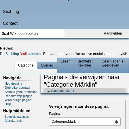
Aanmelden
Nieuws:
De Stichting
3rail
kalender
: Een aanrader voor elke actieve modelspoor hobbyist!
Lezen
Brontekst
Geschiedenis
Categorie
Overleg
bekijken
weergeven
Pagina's die verwijzen naar
Navigatie
"Categorie:Märklin"
Hoofdpagina
Gebruikersportaal
←
Categorie:Märklin
Actuele gebeurtenissen
Recente wijzigingen
Willekeurige pagina
Hulp
Verwijzingen naar deze pagina
Hulpmiddelen
Pagina:
Speciale pagina's
Afdrukversie