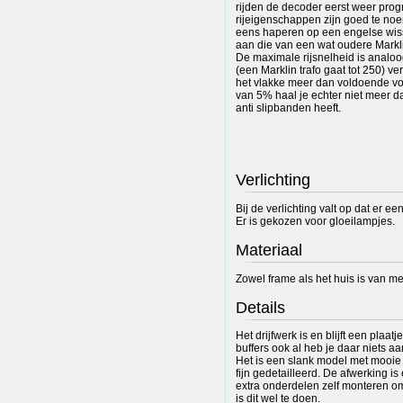
rijden de decoder eerst weer pr
rijeigenschappen zijn goed te noem
eens haperen op een engelse wisse
aan die van een wat oudere Marklin
De maximale rijsnelheid is analoo
(een Marklin trafo gaat tot 250) ve
het vlakke meer dan voldoende voo
van 5% haal je echter niet meer d
anti slipbanden heeft.
Verlichting
Bij de verlichting valt op dat er ee
Er is gekozen voor gloeilampjes.
Materiaal
Zowel frame als het huis is van m
Details
Het drijfwerk is en blijft een plaat
buffers ook al heb je daar niets 
Het is een slank model met mooie l
fijn gedetailleerd. De afwerking is
extra onderdelen zelf monteren o
is dit wel te doen.