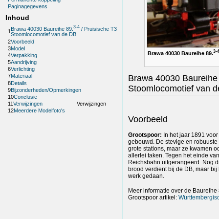
Paginagegevens
Inhoud
3-4
Brawa 40030 Baureihe 89.
/ Pruisische T3
1
Stoomlocomotief van de DB
2
Voorbeeld
3
Model
3-
Brawa 40030 Baureihe 89.
4
Verpakking
5
Aandrijving
6
Verlichting
7
Materiaal
Brawa 40030 Baureihe
8
Details
Stoomlocomotief van 
9
Bijzonderheden/Opmerkingen
10
Conclusie
11
Verwijzingen
Verwijzingen
12
Meerdere Modelfoto's
Voorbeeld
Grootspoor:
In het jaar 1891 voor 
gebouwd. De stevige en robuuste
grote stations, maar ze kwamen o
allerlei taken. Tegen het einde va
Reichsbahn uitgerangeerd. Nog 
brood verdient bij de DB, maar bi
werk gedaan.
Meer informatie over de Baureihe
Grootspoor artikel:
Württembergis