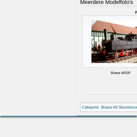
Meerdere Modelfoto's
F
Brawa 40030
Categorie
:
Brawa H0 Stoomloco