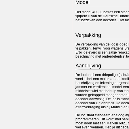
Model
Het model 40030 betreft een stoo
tijdperk III van de Deutsche Bunde
het bezit van een decoder . Het mo
Verpakking
De verpakking van de loc is goed m
te pakken. Terwijl voor wagens B
Erbij geleverd is een zakje remka
beschrijving met onderdelenlijst t
Aandrijving
De loc heeft een driepolige (schrä
weet is het een motor zonder koolbo
beschrijving en tekening nergens 
jammer en verdient het model een m
middelste wiel met behulp van ta
worden gekoppeld meegenomen Er
decoder aanwezig. De loc is stand
decoder van Uhlenbrock. De decode
afremvertraging als bij Marklin en 
De loc staat standaard analoog af
programmeren. Dit wordt met behu
moet doen met een Marklin 6021 con
wel even wennen. Heb je dit geda