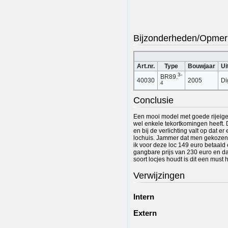
Bijzonderheden/Opmer
Art.nr.
Type
Bouwjaar
Ui
3-
BR89.
40030
2005
Di
4
Conclusie
Een mooi model met goede rijeige
wel enkele tekortkomingen heeft. D
en bij de verlichting valt op dat er
lochuis. Jammer dat men gekozen 
ik voor deze loc 149 euro betaal
gangbare prijs van 230 euro en dat 
soort locjes houdt is dit een must 
Verwijzingen
Intern
Extern