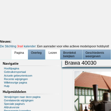
Nieuws:
De Stichting
3rail
kalender
: Een aanrader voor elke actieve modelspoor hobbyist!
Pagina
Overleg
Lezen
Brontekst
Geschiedenis
bekijken
weergeven
Brawa 40030
Navigatie
Hoofdpagina
Gebruikersportaal
Actuele gebeurtenissen
Recente wijzigingen
Willekeurige pagina
Hulp
Hulpmiddelen
Verwijzingen naar deze pagina
Gerelateerde wijzigingen
Speciale pagina's
Afdrukversie
Permanente koppeling