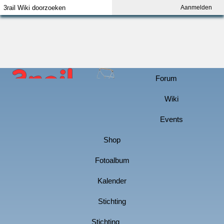
Aanmelden
Index
Aanmelden