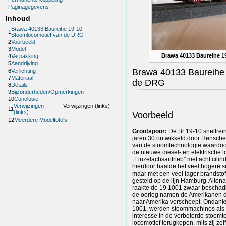
Paginagegevens
Inhoud
Brawa 40133 Baureihe 19-10
1
Stoomlocomotief van de DRG
2
Voorbeeld
3
Model
Brawa 40133 Baureihe 1
4
Verpakking
5
Aandrijving
Brawa 40133 Baureihe 
6
Verlichting
7
Materiaal
de DRG
8
Details
9
Bijzonderheden/Opmerkingen
10
Conclusie
Verwijzingen
Verwijzingen (links)
11
(links)
Voorbeeld
12
Meerdere Modelfoto's
Grootspoor:
De Br 19-10 sneltrei
jaren 30 ontwikkeld door Henschel
van de stoomtechnologie waardoo
de nieuwe diesel- en elektrische 
„Einzelachsantrieb” met acht cilin
hierdoor haalde het veel hogere 
maar met een veel lager brandstof
gesteld op de lijn Hamburg-Altona
raakte de 19 1001 zwaar beschadi
de oorlog namen de Amerikanen de
naar Amerika verscheept. Ondanks 
1001, werden stoommachines als
interesse in de verbeterde stoom
locomotief terugkopen, mits zij ze