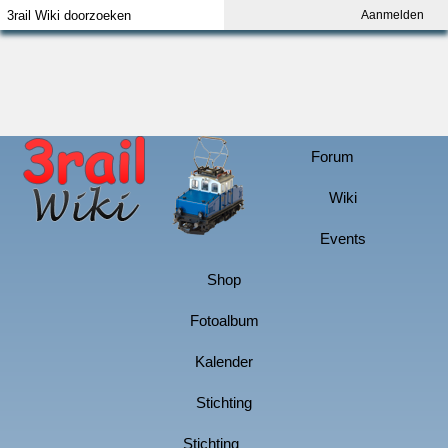
Aanmelden
Index
Aanmelden