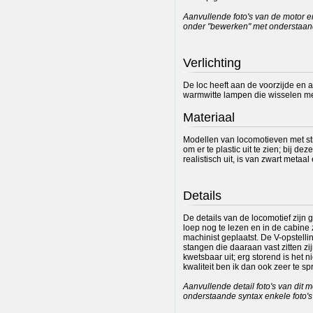
Aanvullende foto's van de motor 
onder "bewerken" met onderstaande
Verlichting
De loc heeft aan de voorzijde en a
warmwitte lampen die wisselen met 
Materiaal
Modellen van locomotieven met st
om er te plastic uit te zien; bij deze
realistisch uit, is van zwart metaa
Details
De details van de locomotief zijn go
loep nog te lezen en in de cabine 
machinist geplaatst. De V-opstelli
stangen die daaraan vast zitten zij
kwetsbaar uit; erg storend is het 
kwaliteit ben ik dan ook zeer te sp
Aanvullende detail foto's van dit
onderstaande syntax enkele foto's