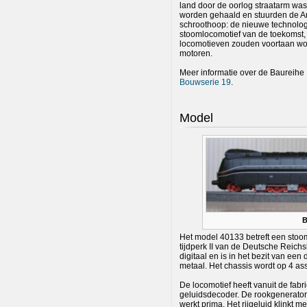
land door de oorlog straatarm was
worden gehaald en stuurden de A
schroothoop: de nieuwe technologi
stoomlocomotief van de toekomst,
locomotieven zouden voortaan word
motoren.
Meer informatie over de Baureihe 1
Bouwserie 19
.
Model
B
Het model 40133 betreft een stoo
tijdperk II van de Deutsche Reich
digitaal en is in het bezit van ee
metaal. Het chassis wordt op 4 a
De locomotief heeft vanuit de fa
geluidsdecoder. De rookgenerator 
werkt prima. Het rijgeluid klinkt 