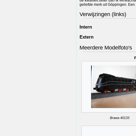
de kwaliteit beter dan ik verwacht
geliefde merk uit Göppingen. Een
Verwijzingen (links)
Intern
Extern
Meerdere Modelfoto's
F
Brawa 40133