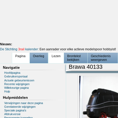
Nieuws:
De Stichting
3rail
kalender
: Een aanrader voor elke actieve modelspoor hobbyist!
Pagina
Overleg
Lezen
Brontekst
Geschiedenis
bekijken
weergeven
Brawa 40133
Navigatie
Hoofdpagina
Gebruikersportaal
Actuele gebeurtenissen
Recente wijzigingen
Willekeurige pagina
Hulp
Hulpmiddelen
Verwijzingen naar deze pagina
Gerelateerde wijzigingen
Speciale pagina's
Afdrukversie
Permanente koppeling