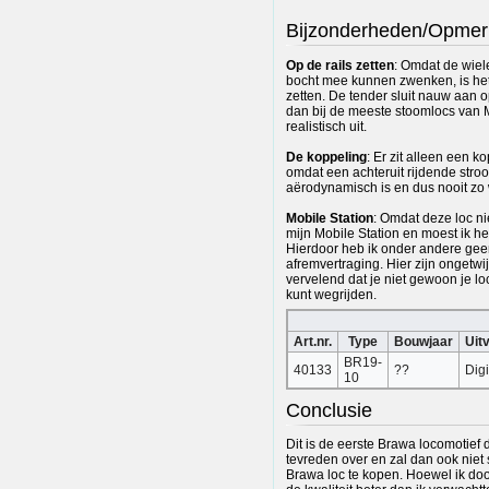
Bijzonderheden/Opmer
Op de rails zetten
: Omdat de wiel
bocht mee kunnen zwenken, is het 
zetten. De tender sluit nauw aan o
dan bij de meeste stoomlocs van Mär
realistisch uit.
De koppeling
: Er zit alleen een 
omdat een achteruit rijdende stroo
aërodynamisch is en dus nooit zo 
Mobile Station
: Omdat deze loc ni
mijn Mobile Station en moest ik 
Hierdoor heb ik onder andere geen
afremvertraging. Hier zijn ongetwi
vervelend dat je niet gewoon je l
kunt wegrijden.
Art.nr.
Type
Bouwjaar
Uit
BR19-
40133
??
Digi
10
Conclusie
Dit is de eerste Brawa locomotief 
tevreden over en zal dan ook nie
Brawa loc te kopen. Hoewel ik do