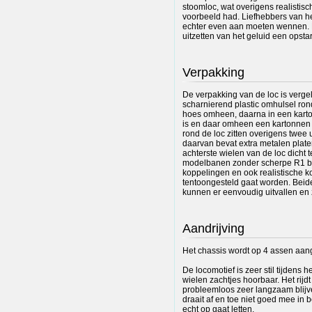
stoomloc, wat overigens realistisc
voorbeeld had. Liefhebbers van het
echter even aan moeten wennen. Een
uitzetten van het geluid een opsta
Verpakking
De verpakking van de loc is verge
scharnierend plastic omhulsel rond
hoes omheen, daarna in een kart
is en daar omheen een kartonnen 
rond de loc zitten overigens twee 
daarvan bevat extra metalen plate
achterste wielen van de loc dicht 
modelbanen zonder scherpe R1 bo
koppelingen en ook realistische 
tentoongesteld gaat worden. Beide
kunnen er eenvoudig uitvallen en 
Aandrijving
Het chassis wordt op 4 assen aan
De locomotief is zeer stil tijdens h
wielen zachtjes hoorbaar. Het rijd
probleemloos zeer langzaam blijve
draait af en toe niet goed mee in b
echt op gaat letten.