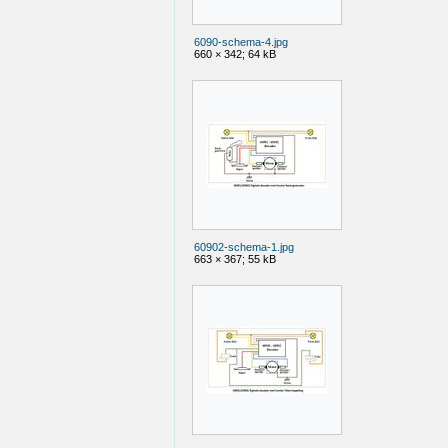
6090-schema-4.jpg
660 × 342; 64 kB
60902-schema-1.jpg
663 × 367; 55 kB