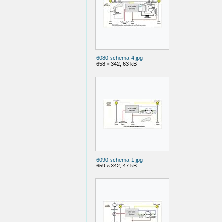
6080-schema-4.jpg
658 × 342; 63 kB
6090-schema-1.jpg
659 × 342; 47 kB