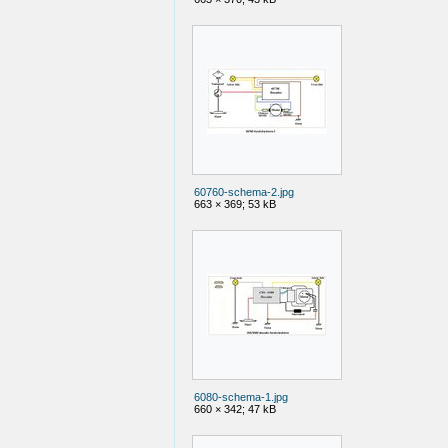
60760-schema-2.jpg
663 × 369; 53 kB
6080-schema-1.jpg
660 × 342; 47 kB