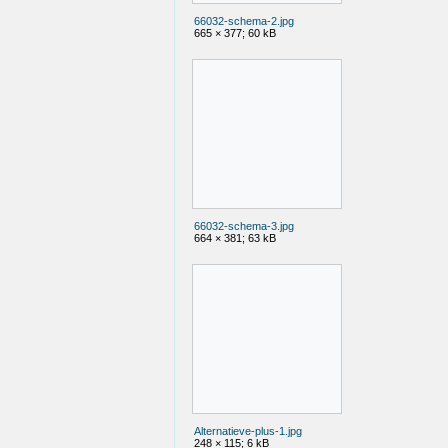
66032-schema-2.jpg
665 × 377; 60 kB
66032-schema-3.jpg
664 × 381; 63 kB
Alternatieve-plus-1.jpg
248 × 115; 6 kB