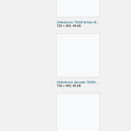
Uhlenbrock 76200-lichten-flikkervrij.jpg
720 × 450; 48 kB
Uhlenbrock decoder 76200-lichten-flikkeren.jpg
720 × 450; 45 kB