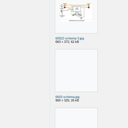
60922-schema-3.jpg
663 × 372; 62 kB
6603-schema.jpg
900 × 325; 26 kB