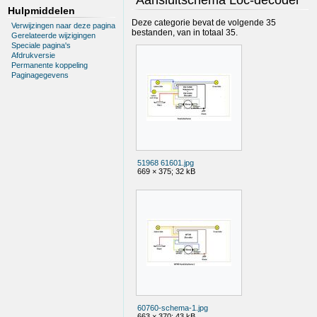
Hulpmiddelen
Deze categorie bevat de volgende 35
Verwijzingen naar deze pagina
bestanden, van in totaal 35.
Gerelateerde wijzigingen
Speciale pagina's
Afdrukversie
Permanente koppeling
Paginagegevens
51968 61601.jpg
669 × 375; 32 kB
60760-schema-1.jpg
663 × 370; 43 kB