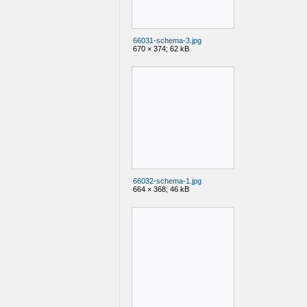
66031-schema-3.jpg
670 × 374; 62 kB
66032-schema-1.jpg
664 × 368; 46 kB