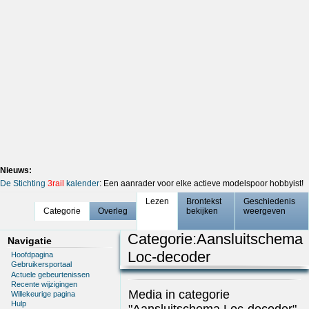
Nieuws:
De Stichting
3rail
kalender
: Een aanrader voor elke actieve modelspoor hobbyist!
Lezen
Brontekst
Geschiedenis
Categorie
Overleg
bekijken
weergeven
Categorie
:
Aansluitschema
Navigatie
Loc-decoder
Hoofdpagina
Gebruikersportaal
Actuele gebeurtenissen
Recente wijzigingen
Media in categorie
Willekeurige pagina
Hulp
"Aansluitschema Loc-decoder"