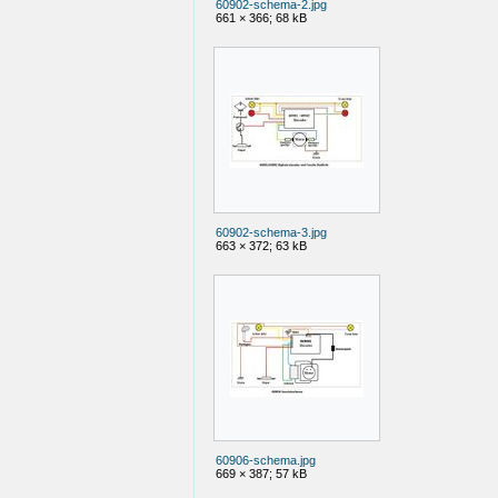
60902-schema-2.jpg
661 × 366; 68 kB
60902-schema-3.jpg
663 × 372; 63 kB
60906-schema.jpg
669 × 387; 57 kB