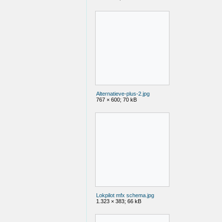
Alternatieve-plus-2.jpg
767 × 600; 70 kB
Lokpilot mfx schema.jpg
1.323 × 383; 66 kB