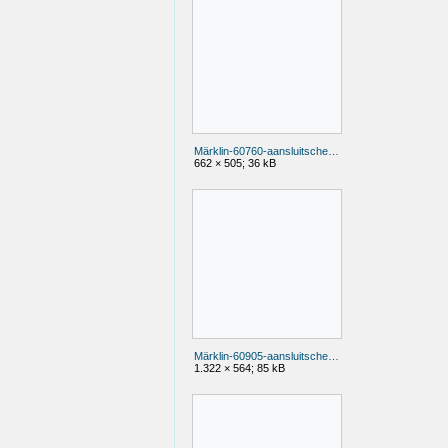
Märklin-60760-aansluitschema.jpg
662 × 505; 36 kB
Märklin-60905-aansluitschema.jpg
1.322 × 564; 85 kB