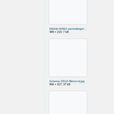
Märklin-60962-aansluitingen.png
489 × 210; 7 kB
Schema-29510-flikkervrij.jpg
900 × 327; 37 kB