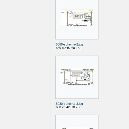
6080-schema-2.jpg
660 × 345; 60 kB
6080-schema-3.jpg
658 × 342; 70 kB