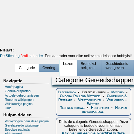
Nieuws:
De Stichting
3rail
kalender
: Een aanrader voor elke actieve modelspoor hobbyist!
Lezen
Brontekst
Geschiedenis
Categorie
Overleg
bekijken
weergeven
Categorie
:
Gereedschappe
Navigatie
Hoofdpagina
Gebruikersportaal
Electronica
•
Gereedschappen
•
Motoren
•
Actuele gebeurtenissen
Ombouw Rollend Materieel
•
Onderhoud &
Recente wijzigingen
Reparatie
•
Verftechnieken
•
Verlichting
•
Weetjes
Willekeurige pagina
Techniek portaal
•
Hoofdpagina
•
Hulp en
Hulp
beheerportaal
Hulpmiddelen
Verwijzingen naar deze pagina
Dit is de categorie:Gereedschappen. Deze
categorie is bedoeld voor informatie
Gerelateerde wijzigingen
betreffende Gereedschappen.
Speciale pagina's
Klik hier om een nieuw artikel in deze
Afdrukversie