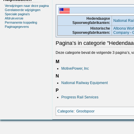
Verwijzingen naar deze pagina
Gerelateerde wijzigingen
Speciale pagina's
Afdrukversie
Hedendaagse
National Ra
Permanente koppeling
Spoorwegfabrikanten:
Paginagegevens
Historische
Altoona Wor
Spoorwegfabrikanten:
Company
-
G
Pagina’s in categorie "Hedenda
Deze categorie bevat de volgende 3 pagina’s, van
M
MotivePower, Inc
N
National Railway Equipment
P
Progress Rail Services
Categorie
:
Grootspoor