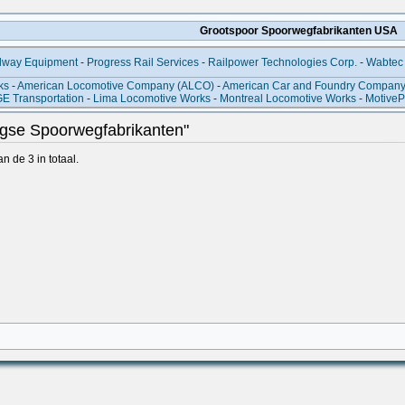
Grootspoor Spoorwegfabrikanten USA
ilway Equipment
-
Progress Rail Services
-
Railpower Technologies Corp.
-
Wabtec 
ks
-
American Locomotive Company (ALCO)
-
American Car and Foundry Compan
E Transportation
-
Lima Locomotive Works
-
Montreal Locomotive Works
-
MotiveP
agse Spoorwegfabrikanten"
 de 3 in totaal.