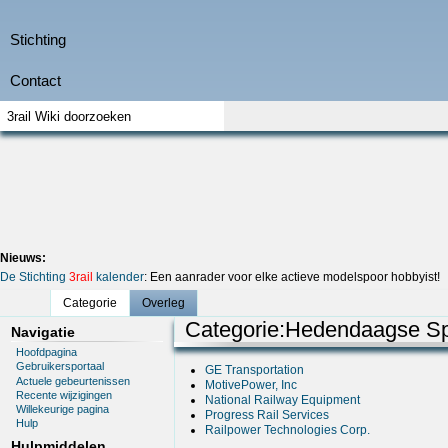
Nieuws:
De Stichting
3rail
kalender
: Een aanrader voor elke actieve modelspoor hobbyist!
Categorie
Overleg
Categorie
:
Hedendaagse Sp
Navigatie
Hoofdpagina
Gebruikersportaal
GE Transportation
Actuele gebeurtenissen
MotivePower, Inc
Recente wijzigingen
National Railway Equipment
Willekeurige pagina
Progress Rail Services
Hulp
Railpower Technologies Corp.
Hulpmiddelen