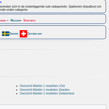
n
Die bevinden zich in de onderliggende sub-categorieën. Sjablonen (Inputbox) om
fende onder-categorie.
uigen
•
Wagons
•
Startsets
Zweden
Zwitserland
Overzicht Märklin 1 modellen USA
Overzicht Märklin 1 modellen Zweden
Overzicht Märklin 1 modellen Zwitserland