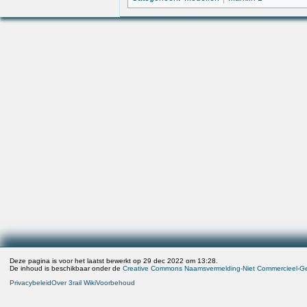
Deze pagina is voor het laatst bewerkt op 29 dec 2022 om 13:28.
De inhoud is beschikbaar onder de
Creative Commons Naamsvermelding-Niet Commercieel-Gel
Privacybeleid
Over 3rail Wiki
Voorbehoud