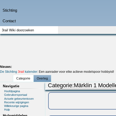
Nieuws:
De Stichting
3rail
kalender
: Een aanrader voor elke actieve modelspoor hobbyist!
Categorie
Overleg
Categorie
:
Märklin 1 Modell
Navigatie
Hoofdpagina
Gebruikersportaal
Actuele gebeurtenissen
Recente wijzigingen
Willekeurige pagina
Hulp
Hulpmiddelen