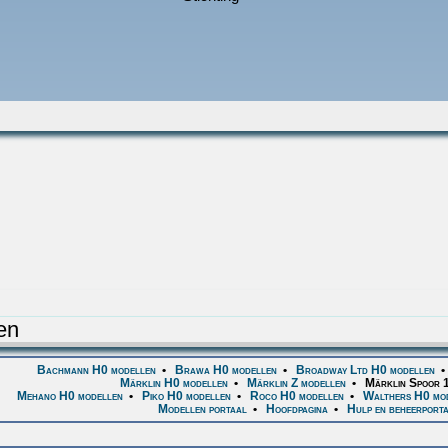
en
Bachmann H0 modellen
•
Brawa H0 modellen
•
Broadway Ltd H0 modellen
Märklin H0 modellen
•
Märklin Z modellen
•
Märklin Spoor 
Mehano H0 modellen
•
Piko H0 modellen
•
Roco H0 modellen
•
Walthers H0 mo
Modellen portaal
•
Hoofdpagina
•
Hulp en beheerport