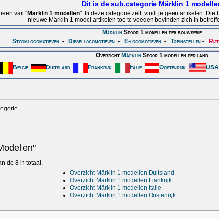
Dit is de sub.categorie Märklin 1 modelle
rieën van "
Märklin 1 modellen
". In deze categorie zelf, vindt je geen artikelen. 
nieuwe Märklin 1 model artikelen toe te voegen bevinden zich in betref
Märklin
Spoor 1 modellen per bouwserie
Stoomlocomotieven
•
Diesellocomotieven
•
E-locomotieven
•
Treinstellen
•
Rijt
Overzicht
Märklin
Spoor 1 modellen per land
België
Duitsland
Frankrijk
Italië
Oostenrijk
USA
egorie.
 Modellen"
 de 8 in totaal.
Overzicht Märklin 1 modellen Duitsland
Overzicht Märklin 1 modellen Frankrijk
Overzicht Märklin 1 modellen Italie
Overzicht Märklin 1 modellen Oostenrijk