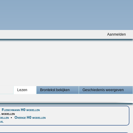
Aanmelden
Lezen
Brontekst bekijken
Geschiedenis weergeven
•
Fleischmann H0 modellen
1 modellen
dellen
•
Overige H0 modellen
aal