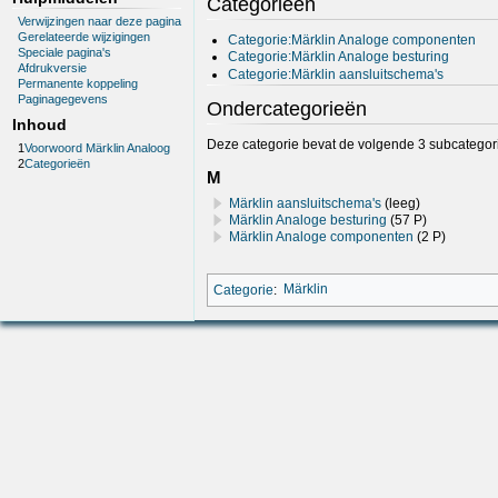
Categorieën
Verwijzingen naar deze pagina
Gerelateerde wijzigingen
Categorie:Märklin Analoge componenten
Speciale pagina's
Categorie:Märklin Analoge besturing
Afdrukversie
Categorie:Märklin aansluitschema's
Permanente koppeling
Paginagegevens
Ondercategorieën
Inhoud
Deze categorie bevat de volgende 3 subcategorie
1
Voorwoord Märklin Analoog
2
Categorieën
M
Märklin aansluitschema's
(leeg)
Märklin Analoge besturing
(57 P)
Märklin Analoge componenten
(2 P)
Categorie
:
Märklin