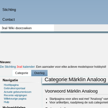
Nieuws:
De Stichting
3rail
kalender
: Een aanrader voor elke actieve modelspoor hobbyist!
Categorie
Overleg
Categorie
:
Märklin Analoog
Navigatie
Hoofdpagina
Gebruikersportaal
Voorwoord Märklin Analoog
Actuele gebeurtenissen
Recente wijzigingen
Willekeurige pagina
Startpagina voor alles wat met "Analoog" va
Hulp
Voor artikeltjes, raadpleeg de sub.categorieë
Hulpmiddelen