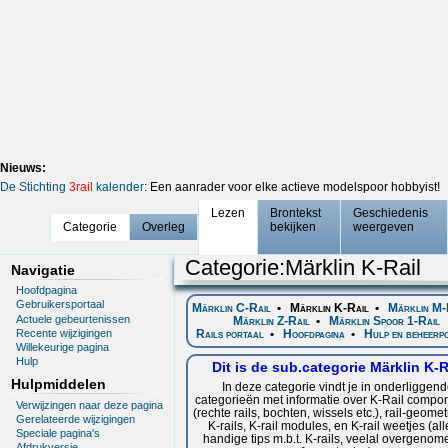
Nieuws:
De Stichting
3rail
kalender
: Een aanrader voor elke actieve modelspoor hobbyist!
Lezen
Brontekst
Geschiedenis
Categorie
Overleg
bekijken
weergeven
Categorie
:
Märklin K-Rail
Navigatie
Hoofdpagina
Gebruikersportaal
Märklin C-Rail
•
Märklin K-Rail
•
Märklin M-
Actuele gebeurtenissen
Märklin Z-Rail
•
Märklin Spoor 1-Rail
Recente wijzigingen
Rails portaal
•
Hoofdpagina
•
Hulp en beheerp
Willekeurige pagina
Hulp
Dit is de sub.categorie Märklin K-R
Hulpmiddelen
In deze categorie vindt je in onderliggen
categorieën met informatie over K-Rail compo
Verwijzingen naar deze pagina
(rechte rails, bochten, wissels etc.), rail-geome
Gerelateerde wijzigingen
K-rails, K-rail modules, en K-rail weetjes (all
Speciale pagina's
handige tips m.b.t. K-rails, veelal overgenome
Afdrukversie