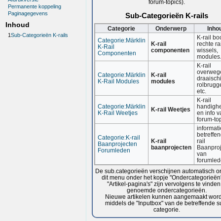
forum-topics).
Permanente koppeling
Paginagegevens
Sub-Categorieën K-rails
Inhoud
Categorie
Onderwerp
Inho
1
Sub-Categorieën K-rails
K-rail bo
Categorie:Märklin
K-rail
rechte rai
K-Rail
componenten
wissels,
Componenten
modules
K-rail
overweg
Categorie:Märklin
K-rail
draaischi
K-Rail Modules
modules
rolbrugg
etc.
K-rail
Categorie:Märklin
handighe
K-rail Weetjes
K-Rail Weetjes
en info v
forum-top
informati
betreffe
Categorie:K-rail
K-rail
rail
Baanprojecten
baanprojecten
Baanproj
Forumleden
van
forumle
De sub.categorieën verschijnen automatisch o
dit menu onder het kopje "Ondercategorieën
"Artikel-pagina's" zijn vervolgens te vinden
genoemde ondercategorieën.
Nieuwe artikelen kunnen aangemaakt wor
middels de "Inputbox" van de betreffende s
categorie.