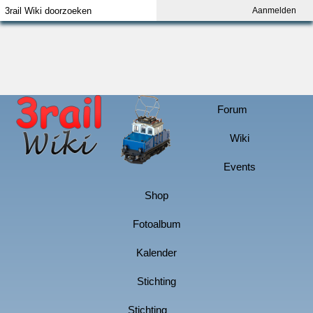
Aanmelden
Index
Aanmelden