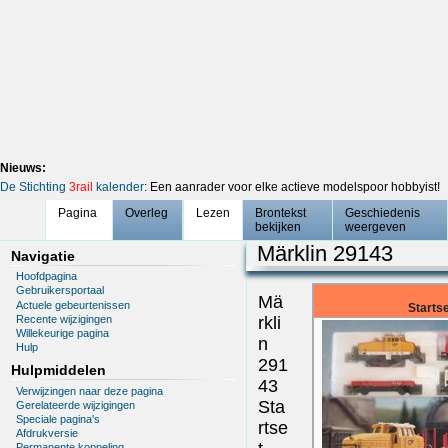
Nieuws:
De Stichting
3rail
kalender
: Een aanrader voor elke actieve modelspoor hobbyist!
Pagina
Overleg
Lezen
Brontekst
Geschiedenis
bekijken
weergeven
Märklin 29143
Navigatie
Hoofdpagina
Gebruikersportaal
Mä
Actuele gebeurtenissen
Starts
Recente wijzigingen
rkli
Willekeurige pagina
n
Hulp
291
Hulpmiddelen
43
Verwijzingen naar deze pagina
Sta
Gerelateerde wijzigingen
Speciale pagina's
rtse
Afdrukversie
Permanente koppeling