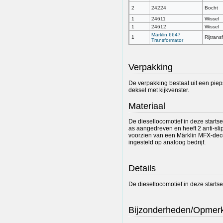
2
24224
Bocht
1
24611
Wissel
1
24612
Wissel
Märklin 6647
1
Rijtrans
Transformator
Verpakking
De verpakking bestaat uit een pi
deksel met kijkvenster.
Materiaal
De diesellocomotief in deze startse
as aangedreven en heeft 2 anti-slip
voorzien van een Märklin MFX-deco
ingesteld op analoog bedrijf.
Details
De diesellocomotief in deze startse
Bijzonderheden/Opmer