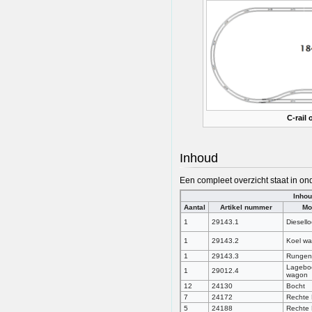
C-rail
Inhoud
Een compleet overzicht staat in on
Inhou
Aantal
Artikel nummer
Mo
1
29143.1
Diesell
1
29143.2
Koel w
1
29143.3
Rungen
Lagebo
1
29012.4
wagon
12
24130
Bocht
7
24172
Rechte 
5
24188
Rechte 