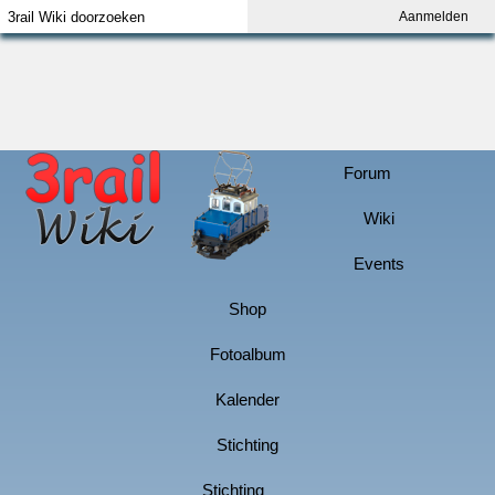
Aanmelden
Index
Aanmelden