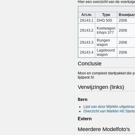
Hier een overzicht van de voertuige
Art.nr.
Type
Bouwjaa
29143.1
DHG 500
2006
Koelwagon
29143.2
2006
Ichqrs 377
Rungen
29143.3
2006
wagon
Lageboord
29143.4
2006
wagon
Conclusie
Mooi en compleet startpakket die p
tijdperk IV.
Verwijzingen (links)
Itern
Lijst van door Märklin uitgeb
Overzicht van Märklin H0 Starts
Extern
Meerdere Modelfoto's