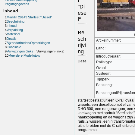
t
Paginagegevens
"Di
Inhoud
ese
1
Märklin 29143 Startset "Diesel"
l"
2
Beschrijving
3
Inhoud
4
Verpakking
Be
5
Materiaal
sch
6
Details
Artikelnummer:
7
Bijzonderheden/Opmerkingen
rijvi
8
Conclusie
Land:
ng
9
Verwijzingen (links)
Verwijzingen (links)
10
Meerdere Modelfoto's
Introductiejaar:
Deze
Rails type:
Ovaal:
Systeem:
Tijdperk:
Besturing:
Besturingunit/rijtransfo
startset bestaat uit een C-rail ova
wissels, een diesellocomotief van
DHG 500, een rungenwagon, een v
koelwagon met opdruk "Seefische".
haakkoppeling en de wagons zijn v
rails, 2 wissels, een rijtransformat
uit te breiden met de C-rail-uitbrei
programma.