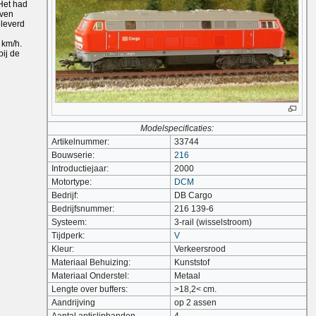
Het had
even
eleverd
 km/h.
ij de
Modelspecificaties:
Artikelnummer:
33744
Bouwserie:
216
Introductiejaar:
2000
Motortype:
DCM
Bedrijf:
DB Cargo
Bedrijfsnummer:
216 139-6
Systeem:
3-rail (wisselstroom)
Tijdperk:
V
Kleur:
Verkeersrood
Materiaal Behuizing:
Kunststof
Materiaal Onderstel:
Metaal
Lengte over buffers:
>18,2< cm.
Aandrijving
op 2 assen