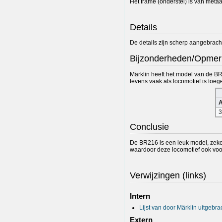
Het frame (onderstel) is van metaal
Details
De details zijn scherp aangebracht
Bijzonderheden/Opmer
Märklin heeft het model van de BR
tevens vaak als locomotief is toeg
A
3
Conclusie
De BR216 is een leuk model, zeker
waardoor deze locomotief ook voor
Verwijzingen (links)
Intern
Lijst van door Märklin uitgeb
Extern