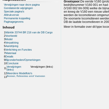
Grootspoor:
De eerste V160 (prot
Verwijzingen naar deze pagina
bedrijfsnummer V160 001 en had 
Gerelateerde wijzigingen
(V160 002 t/m 009) welke de bijna
en kreeg de V160 een nieuw uiter
Speciale pagina's
werden de locomotieven omgenumm
Afdrukversie
De voorserie locomotieven werden
Permanente koppeling
DB de laatste locomotieven in 200
Paginagegevens
Meer in formatie over dit type loco
Inhoud
1
Märklin 33744 BR 216 van de DB Cargo
2
Voorbeeld
3
Model
4
Verpakking
5
Aandrijving
6
Verlichting en Functies
7
Materiaal
8
Details
9
Bijzonderheden/Opmerkingen
10
Conclusie
Verwijzingen
Verwijzingen (links)
11
(links)
12
Meerdere Modelfoto's
Bronnen, Referenties en/of Voetnoten
13