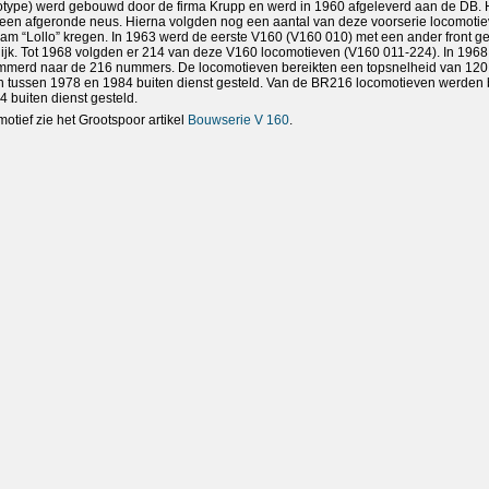
otype) werd gebouwd door de firma Krupp en werd in 1960 afgeleverd aan de DB. 
een afgeronde neus. Hierna volgden nog een aantal van deze voorserie locomoti
am “Lollo” kregen. In 1963 werd de eerste V160 (V160 010) met een ander front g
lijk. Tot 1968 volgden er 214 van deze V160 locomotieven (V160 011-224). In 1968
erd naar de 216 nummers. De locomotieven bereikten een topsnelheid van 120
 tussen 1978 en 1984 buiten dienst gesteld. Van de BR216 locomotieven werden b
4 buiten dienst gesteld.
motief zie het Grootspoor artikel
Bouwserie V 160
.