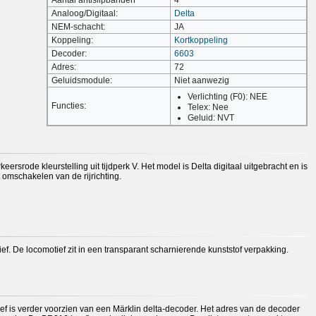
Aantal antislipbanden
4
Analoog/Digitaal:
Delta
NEM-schacht:
JA
Koppeling:
Kortkoppeling
Decoder:
6603
Adres:
72
Geluidsmodule:
Niet aanwezig
Verlichting (F0): NEE
Functies:
Telex: Nee
Geluid: NVT
rode kleurstelling uit tijdperk V. Het model is Delta digitaal uitgebracht en is
 omschakelen van de rijrichting.
f. De locomotief zit in een transparant scharnierende kunststof verpakking.
ef is verder voorzien van een Märklin delta-decoder. Het adres van de decoder