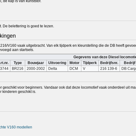
, de kap is van kunststof.
. De belettering is goed te lezen.
kingen
216/V160 vaak uitgebracht. Van elk tijdperk en kleurstelling die de DB heeft gevoe
evoegd aan startsets.
Gegevens van deze Diesel locomoti
rt.nr.
Type
Bouwjaar
Uitvoering
Motor
Tijdperk
Bedrijfsnr.
Bedrijf
3744
BR216
2000-2002
Delta
DCM
V
216 139-6
DB Carg
 geschikt voor beginners. Vandaar ook dat deze locomotief vaak onderdeel uit maak
 kinderen geschikt is.
rachte V160 modellen