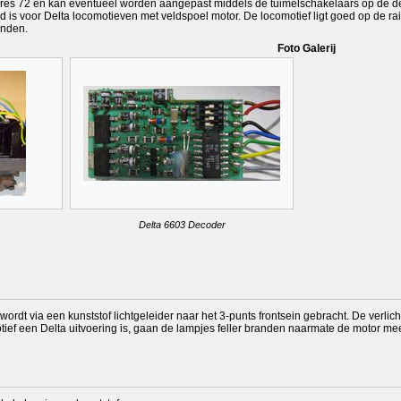
 adres 72 en kan eventueel worden aangepast middels de tuimelschakelaars op de 
 is voor Delta locomotieven met veldspoel motor. De locomotief ligt goed op de rai
anden.
Foto Galerij
Delta 6603 Decoder
wordt via een kunststof lichtgeleider naar het 3-punts frontsein gebracht. De verlic
otief een Delta uitvoering is, gaan de lampjes feller branden naarmate de motor meer