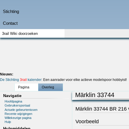
Nieuws:
De Stichting
3rail
kalender
: Een aanrader voor elke actieve modelspoor hobbyist!
Pagina
Overleg
Märklin 33744
Navigatie
Hoofdpagina
Gebruikersportaal
Märklin 33744 BR 216
Actuele gebeurtenissen
Recente wijzigingen
Willekeurige pagina
Voorbeeld
Hulp
Hulpmiddelen