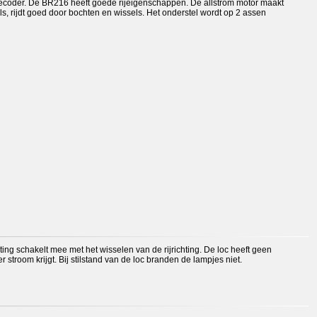
decoder. De BR216 heeft goede rijeigenschappen. De allstrom motor maakt
ls, rijdt goed door bochten en wissels. Het onderstel wordt op 2 assen
hting schakelt mee met het wisselen van de rijrichting. De loc heeft geen
 stroom krijgt. Bij stilstand van de loc branden de lampjes niet.