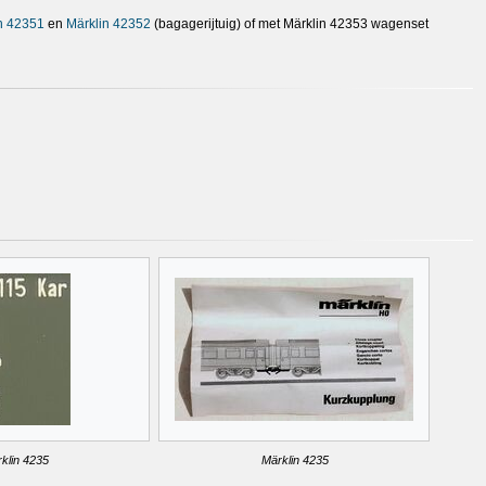
n 42351
en
Märklin 42352
(bagagerijtuig) of met Märklin 42353 wagenset
klin 4235
Märklin 4235