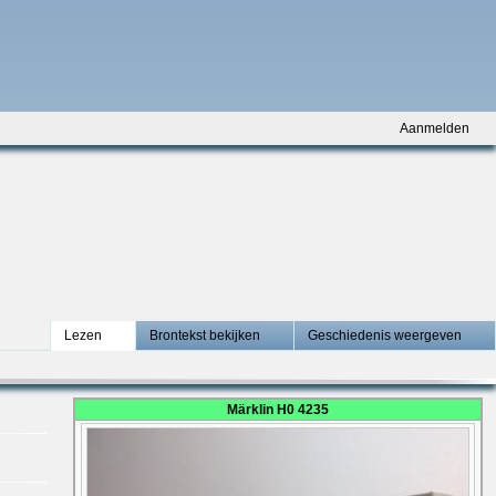
Aanmelden
Lezen
Brontekst bekijken
Geschiedenis weergeven
Märklin H0 4235