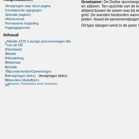
Grootspoor:
De Duitse spoorwegen
Verwijzingen naar deze pagina
en zijlijnen. Ten opzichte van de
Gerelateerde wijzigingen
afstand tussen de assen was bij d
gold. De wanden bestonden aanvanke
Speciale pagina's
platen. Naast de personenrijtuige
Afdrukversie
Permanente koppeling
Dit type rijtuigen werd in de jaren 
Paginagegevens
Inhoud
Märklin 4235 2-assige personenwagen Bie
1
van de DB
2
Voorbeeld
3
Model
4
Verpakking
5
Materiaal
6
Details
7
Bijzonderheden/Opmerkingen
8
Verwijzingen (links)
Verwijzingen (links)
9
Meerdere Modelfoto's
Bronnen, Referenties en/of Voetnoten
10