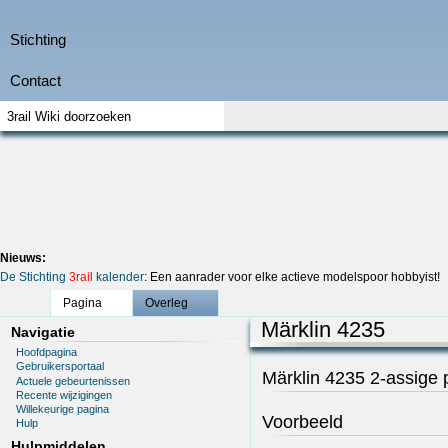
Nieuws:
De Stichting
3rail
kalender
: Een aanrader voor elke actieve modelspoor hobbyist!
Pagina
Overleg
Märklin 4235
Navigatie
Hoofdpagina
Gebruikersportaal
Märklin 4235 2-assige
Actuele gebeurtenissen
Recente wijzigingen
Willekeurige pagina
Voorbeeld
Hulp
Hulpmiddelen