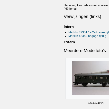
Het rijtuig kan helaas niet voorzi
"Höllental.
Verwijzingen (links)
Intern
Märklin 42351 1e/2e klasse rij
Märklin 42352 bagage rijtuig
Extern
Meerdere Modelfoto's
Märklin 4235