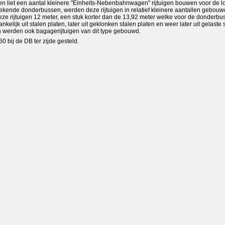
 liet een aantal kleinere "Einheits-Nebenbahnwagen" rijtuigen bouwen voor de l
 bekende donderbussen, werden deze rijtuigen in relatief kleinere aantallen gebouw
eze rijtuigen 12 meter, een stuk korter dan de 13,92 meter welke voor de donderbu
lijk uit stalen platen, later uit geklonken stalen platen en weer later uit gelaste 
n werden ook bagagerijtuigen van dit type gebouwd.
'60 bij de DB ter zijde gesteld.