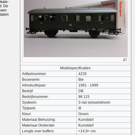
okale-
d. De
ssen
stalen
Modelspecificaties:
Artikelnummer:
4235
Bouwserie:
Bie
Introductiejaar:
1991 - 1999
Bedrijf:
DB
Bedrijfsnummer:
98 115
Systeem:
3-rail (wisselstroom
Tijdperk:
III
Kleur:
Groen
Materiaal Behuizing:
Kunststof
Materiaal Onderstel:
Kunststof
Lengte over buffers:
>14,9< cm.