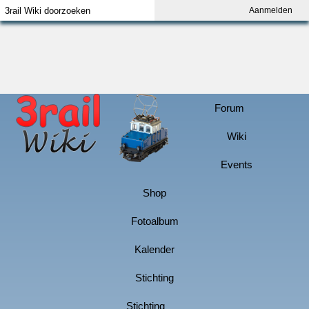
Aanmelden
Index
Aanmelden