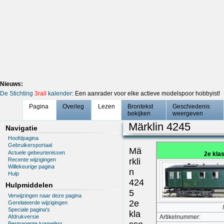
Nieuws:
De Stichting
3rail
kalender
: Een aanrader voor elke actieve modelspoor hobbyist!
Pagina
Overleg
Lezen
Brontekst
Geschiedenis
bekijken
weergeven
Märklin 4245
Navigatie
Hoofdpagina
Gebruikersportaal
Mä
Actuele gebeurtenissen
2e kla
Recente wijzigingen
rkli
Willekeurige pagina
n
Hulp
424
Hulpmiddelen
5
Verwijzingen naar deze pagina
2e
Gerelateerde wijzigingen
Speciale pagina's
kla
Afdrukversie
Artikelnummer:
Permanente koppeling