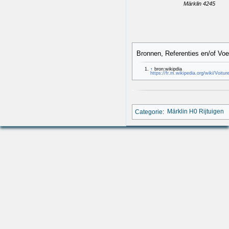
Märklin 4245
Bronnen, Referenties en/of Vo
↑
bron:wikipdia
https://fr.m.wikipedia.org/wiki/
Categorie
:
Märklin H0 Rijtuigen