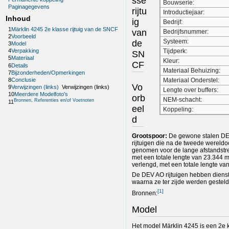
sse
Bouwserie:
Paginagegevens
rijtu
Introductiejaar:
Inhoud
ig
Bedrijf:
1
Märklin 4245 2e klasse rijtuig van de SNCF
van
Bedrijfsnummer:
2
Voorbeeld
Systeem:
de
3
Model
Tijdperk:
4
Verpakking
SN
5
Materiaal
Kleur:
CF
6
Details
Materiaal Behuizing:
7
Bijzonderheden/Opmerkingen
8
Conclusie
Materiaal Onderstel:
Vo
9
Verwijzingen (links)
Verwijzingen (links)
Lengte over buffers:
10
Meerdere Modelfoto's
orb
NEM-schacht:
Bronnen, Referenties en/of Voetnoten
11
eel
Koppeling:
d
Grootspoor:
De gewone stalen DE
rijtuigen die na de tweede wereld
genomen voor de lange afstandstrei
met een totale lengte van 23.344 
verlengd, met een totale lengte va
De DEV AO rijtuigen hebben diens
waarna ze ter zijde werden gesteld
[
1
]
Bronnen:
Model
Het model Märklin 4245 is een 2e k