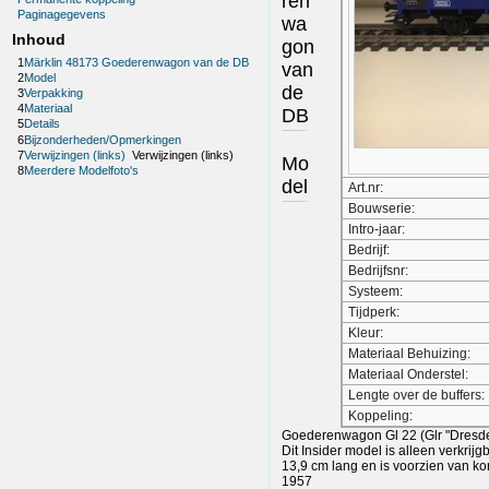
ren
Paginagegevens
wa
Inhoud
gon
1
Märklin 48173 Goederenwagon van de DB
van
2
Model
de
3
Verpakking
4
Materiaal
DB
5
Details
6
Bijzonderheden/Opmerkingen
7
Verwijzingen (links)
Verwijzingen (links)
Mo
8
Meerdere Modelfoto's
del
Art.nr:
Bouwserie:
Intro-jaar:
Bedrijf:
Bedrijfsnr:
Systeem:
Tijdperk:
Kleur:
Materiaal Behuizing:
Materiaal Onderstel:
Lengte over de buffers:
Koppeling:
Goederenwagon Gl 22 (Glr "Dresd
Dit Insider model is alleen verkrijg
13,9 cm lang en is voorzien van ko
1957