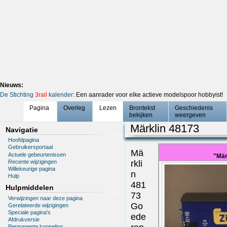
Nieuws:
De Stichting
3rail
kalender
: Een aanrader voor elke actieve modelspoor hobbyist!
Pagina
Overleg
Lezen
Brontekst
Geschiedenis
bekijken
weergeven
Märklin 48173
Navigatie
Hoofdpagina
Gebruikersportaal
Mä
Actuele gebeurtenissen
"Mär
Recente wijzigingen
rkli
Willekeurige pagina
n
Hulp
481
Hulpmiddelen
73
Verwijzingen naar deze pagina
Go
Gerelateerde wijzigingen
Speciale pagina's
ede
Afdrukversie
Permanente koppeling