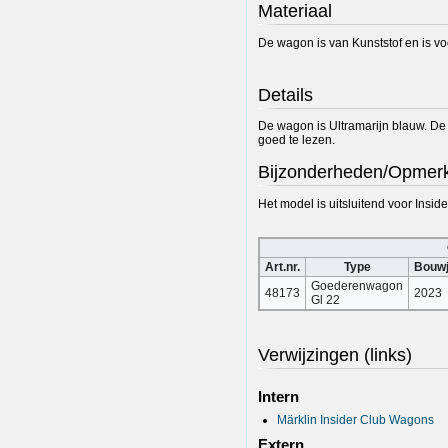
Materiaal
De wagon is van Kunststof en is vo
Details
De wagon is Ultramarijn blauw. De
goed te lezen.
Bijzonderheden/Opmer
Het model is uitsluitend voor Insid
Art.nr.
Type
Bouw
Goederenwagon
48173
2023
Gl 22
Verwijzingen (links)
Intern
Märklin Insider Club Wagons
Extern