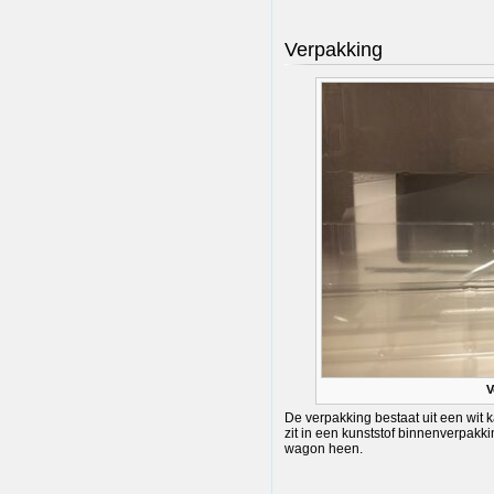
Verpakking
V
De verpakking bestaat uit een wit 
zit in een kunststof binnenverpakki
wagon heen.