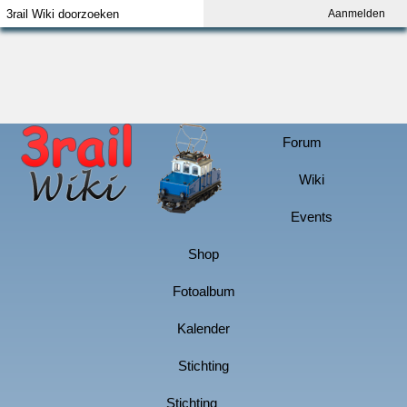
Aanmelden
Index
Aanmelden