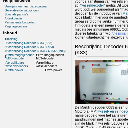
Hulpmiddelen
voor de aansturing van wissels e
zg. "
wisseldecoder
" nodig. Dit ty
Verwijzingen naar deze pagina
wordt ook wel aangeduid als "magn
Gerelateerde wijzigingen
decoder. Bij de introductie van
Mär
Speciale pagina's
koos Märklin hiervoor de aanduid
Afdrukversie
gebaseerd op het artikelnummer 
Permanente koppeling
Inmiddels is er een nieuwe genera
Paginagegevens
met als bestelnummer
60831
. Oo
Inhoud
diverse fabrikanten w.o.
Viessman
klonen uitgebracht met dezelfde fun
1
Inleiding
2
Beschrijving Decoder 6083 (K83)
Beschrijving Decoder 
3
Beschrijving Decoder 60830 (K83)
4
Beschrijving Decoder 60831 / 60832 (M83)
(K83)
Extra mogelijkheden
Extra mogelijkheden
5
M83-decoder
M83-decoder
Vergelijkbare
Vergelijkbare
6
wisseldecoders
wisseldecoders
7
Extra power
Extra power
De Marklin decoder 6083 is een u
Motorola (MM)
wissel- en seindec
name bedoeld voor het aansturen
aandrijvingen met magneetspoele
zijn de Marklin wissels (5100-seri
74491 (C-rail), 7549 (K-rail) en 75