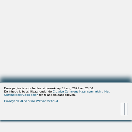
Deze pagina is voor het laatst bewerkt op 31 aug 2021 om 23:54.
De inhoud is beschikbaar onder de
Creative Commons Naamsvermelding-Niet
Commercieel-Gelijk delen
tenzij anders aangegeven.
Privacybeleid
Over 3rail Wiki
Voorbehoud