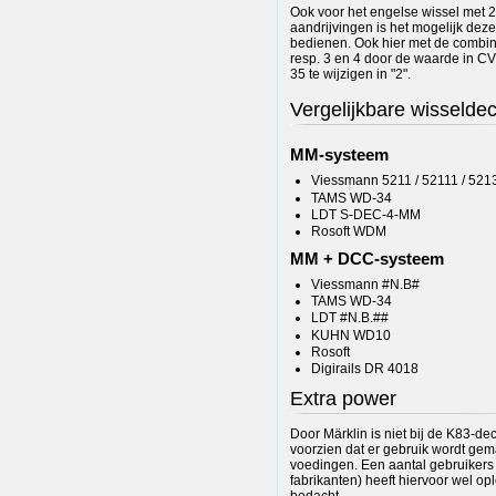
Ook voor het engelse wissel met 2
aandrijvingen is het mogelijk dez
bedienen. Ook hier met de combin
resp. 3 en 4 door de waarde in C
35 te wijzigen in "2".
Vergelijkbare wisselde
MM-systeem
Viessmann 5211 / 52111 / 521
TAMS WD-34
LDT S-DEC-4-MM
Rosoft WDM
MM + DCC-systeem
Viessmann #N.B#
TAMS WD-34
LDT #N.B.##
KUHN WD10
Rosoft
Digirails DR 4018
Extra power
Door Märklin is niet bij de K83-de
voorzien dat er gebruik wordt gem
voedingen. Een aantal gebruikers
fabrikanten) heeft hiervoor wel op
bedacht.