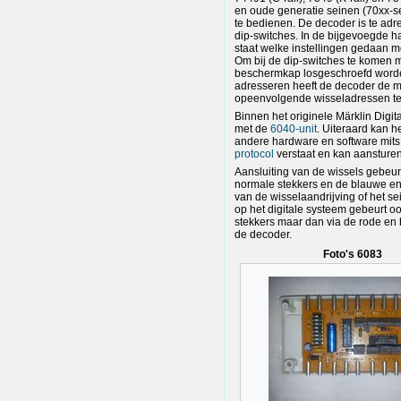
en oude generatie seinen (70xx-se
te bedienen. De decoder is te adr
dip-switches. In de bijgevoegde h
staat welke instellingen gedaan 
Om bij de dip-switches te komen 
beschermkap losgeschroefd worde
adresseren heeft de decoder de m
opeenvolgende wisseladressen te
Binnen het originele Märklin Digit
met de
6040-unit
. Uiteraard kan h
andere hardware en software mits
protocol
verstaat en kan aansturen
Aansluiting van de wissels gebeur
normale stekkers en de blauwe e
van de wisselaandrijving of het sei
op het digitale systeem gebeurt o
stekkers maar dan via de rode en 
de decoder.
Foto's 6083