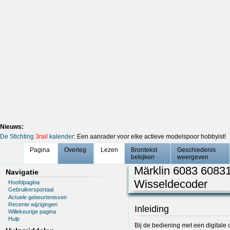
Nieuws:
De Stichting
3rail
kalender
: Een aanrader voor elke actieve modelspoor hobbyist!
Pagina
Overleg
Lezen
Brontekst
Geschiedenis
bekijken
weergeven
Märklin 6083 6083
Navigatie
Wisseldecoder
Hoofdpagina
Gebruikersportaal
Actuele gebeurtenissen
Recente wijzigingen
Inleiding
Willekeurige pagina
Hulp
Bij de bediening met een digitale c