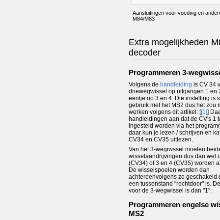
Aansluitingen voor voeding en ander
M84/M83
Extra mogelijkheden M
decoder
Programmeren 3-wegwiss
Volgens de
handleiding
is CV 34 
driewegwissel op uitgangen 1 en 
eentje op 3 en 4. Die instelling is 
gebruik met het MS2 dus het zou
werken volgens dit artikel: [
[1]
] Da
handleidingen aan dat de CV's 1 t
ingesteld worden via het program
daar kun je lezen / schrijven en k
CV34 en CV35 uitlezen.
Van het 3-wegiwssel moeten beid
wisselaandrijvingen dus dan wel 
(CV34) of 3 en 4 (CV35) worden a
De wisselspoelen worden dan
achtereenvolgens zo geschakeld d
een tussenstand "rechtdoor" is. 
voor de 3-wegwissel is dan "1".
Programmeren engelse wi
MS2