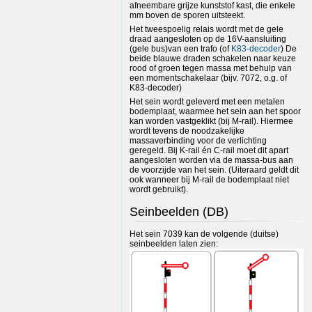
afneembare grijze kunststof kast, die enkele
mm boven de sporen uitsteekt.
Het tweespoelig relais wordt met de gele
draad aangesloten op de 16V-aansluiting
(gele bus)van een trafo (of
K83-decoder
) De
beide blauwe draden schakelen naar keuze
rood of groen tegen massa met behulp van
een momentschakelaar (bijv. 7072, o.g. of
K83-decoder)
Het sein wordt geleverd met een metalen
bodemplaat, waarmee het sein aan het spoor
kan worden vastgeklikt (bij M-rail). Hiermee
wordt tevens de noodzakelijke
massaverbinding voor de verlichting
geregeld. Bij K-rail én C-rail moet dit apart
aangesloten worden via de massa-bus aan
de voorzijde van het sein. (Uiteraard geldt dit
ook wanneer bij M-rail de bodemplaat niet
wordt gebruikt).
Seinbeelden (DB)
Het sein 7039 kan de volgende (duitse)
seinbeelden laten zien: