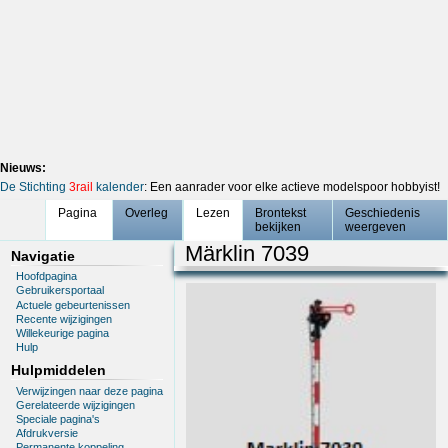
Nieuws:
De Stichting
3rail
kalender
: Een aanrader voor elke actieve modelspoor hobbyist!
Pagina
Overleg
Lezen
Brontekst
Geschiedenis
bekijken
weergeven
Märklin 7039
Navigatie
Hoofdpagina
Gebruikersportaal
Actuele gebeurtenissen
Recente wijzigingen
Willekeurige pagina
Hulp
Hulpmiddelen
Verwijzingen naar deze pagina
Gerelateerde wijzigingen
Speciale pagina's
Afdrukversie
Permanente koppeling