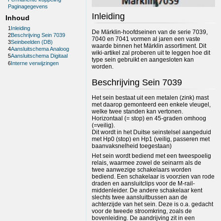
Paginagegevens
Inleiding
Inhoud
1
Inleiding
De Märklin-hoofdseinen van de serie 7039,
2
Beschrijving Sein 7039
7040 en 7041 vormen al jaren een vaste
3
Seinbeelden (DB)
waarde binnen het Märklin assortiment. Dit
4
Aansluitschema Analoog
wiki-artikel zal proberen uit te leggen hoe dit
5
Aansluitschema Digitaal
type sein gebruikt en aangesloten kan
6
Interne verwijzingen
worden.
Beschrijving Sein 7039
Het sein bestaat uit een metalen (zink) mast
met daarop gemonteerd een enkele vleugel,
welke twee standen kan vertonen.
Horizontaal (= stop) en 45-graden omhoog
(=veilig).
Dit wordt in het Duitse seinstelsel aangeduid
met Hp0 (stop) en Hp1 (veilig, passeren met
baanvaksnelheid toegestaan)
Het sein wordt bediend met een tweespoelig
relais, waarmee zowel de seinarm als de
twee aanwezige schakelaars worden
bediend. Een schakelaar is voorzien van rode
draden en aansluitclips voor de M-rail-
middenleider. De andere schakelaar kent
slechts twee aansluitbussen aan de
achterzijde van het sein. Deze is o.a. gedacht
voor de tweede stroomkring, zoals de
bovenleiding. De aandrijving zit in een