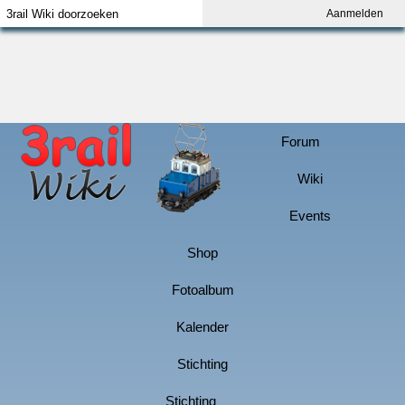
Aanmelden
Index
Aanmelden