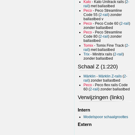
Kato
- Kato Unitrack rails (
2-
rail
) met ballastbed
Peco
- Peco Streamline
Code 55 (
2-rail
) zonder
ballastbed v
Peco
- Peco Code 60 (
2-rail
)
zonder ballastbed
Peco
- Peco Streamline
Code 80 (
2-rail
) zonder
ballastbed
Tomix
- Tomix Fine Track (
2-
rail
) met ballastbed
Trix
- Minitrix rails (
2-rail
)
zonder ballastbed
Schaal Z (1:220)
Märklin
-
Märklin Z-rails
(
2-
rail
) zonder ballastbed
Peco
- Peco flex rails Code
60 (
2-rail
) zonder ballastbed
Verwijzingen (links)
Intern
Modelspoor schaalgroottes
Extern