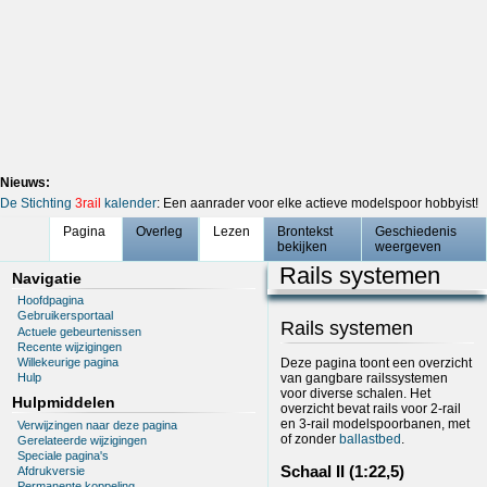
Nieuws:
De Stichting
3rail
kalender
: Een aanrader voor elke actieve modelspoor hobbyist!
Pagina
Overleg
Lezen
Brontekst
Geschiedenis
bekijken
weergeven
Rails systemen
Navigatie
Hoofdpagina
Gebruikersportaal
Rails systemen
Actuele gebeurtenissen
Recente wijzigingen
Willekeurige pagina
Deze pagina toont een overzicht
van gangbare railssystemen
Hulp
voor diverse schalen. Het
Hulpmiddelen
overzicht bevat rails voor 2-rail
en 3-rail modelspoorbanen, met
Verwijzingen naar deze pagina
of zonder
ballastbed
.
Gerelateerde wijzigingen
Speciale pagina's
Schaal II (1:22,5)
Afdrukversie
Permanente koppeling