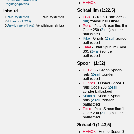
HEGOB
Paginagegevens
Schaal IIm (1:22,5)
Inhoud
LGB
- G-Rails Code 335 (
2-
1
Rails systemen
Rails systemen
rail
) zonder ballastbed
2
Schaal Z (1:220)
Peco
- Peco Streamline IIm
3
Verwijzingen (links)
Verwijzingen (links)
Code 250 (
2-rail
) zonder
ballastbed
Piko
- G-rails (
2-rail
) zonder
ballastbed
Thiel
- Thiel Spur IIm Code
335 (
2-rail
) zonder
ballastbed
Spoor I (1:32)
HEGOB
- Hegob Spoor-1
rails (
2-rail
) zonder
ballastbed
Hübner
- Hübner Spoor-1
rails Code 200 (
2-rail
)
zonder ballastbed
Märklin
- Märklin Spoor-1
rails (
2-rail
) zonder
ballastbed
Peco
- Peco Streamline 1
Code 200 (
2-rail
) zonder
ballastbed
Schaal 0 (1:43,5)
HEGOB
- Hegob Spoor-0