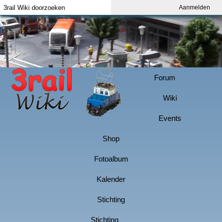
Aanmelden
Index
Aanmelden