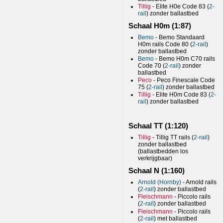
Tillig
- Elite H0e Code 83 (
2-
rail
) zonder ballastbed
Schaal H0m (1:87)
Bemo
- Bemo Standaard
H0m rails Code 80 (
2-rail
)
zonder ballastbed
Bemo
- Bemo H0m C70 rails
Code 70 (
2-rail
) zonder
ballastbed
Peco
- Peco Finescale Code
75 (
2-rail
) zonder ballastbed
Tillig
- Elite H0m Code 83 (
2-
rail
) zonder ballastbed
Schaal TT (1:120)
Tillig
- Tillig TT rails (
2-rail
)
zonder ballastbed
(ballastbedden los
verkrijgbaar)
Schaal N (1:160)
Arnold (Hornby)
- Arnold rails
(
2-rail
) zonder ballastbed
Fleischmann
- Piccolo rails
(
2-rail
) zonder ballastbed
Fleischmann
- Piccolo rails
(
2-rail
) met ballastbed