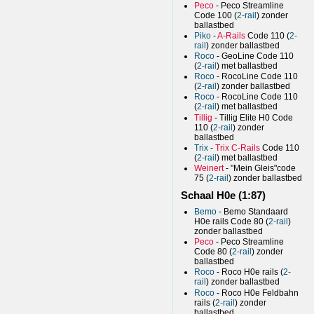
Peco
- Peco Streamline
Code 100 (
2-rail
) zonder
ballastbed
Piko
-
A-Rails
Code 110 (
2-
rail
) zonder ballastbed
Roco
- GeoLine Code 110
(
2-rail
) met ballastbed
Roco
- RocoLine Code 110
(
2-rail
) zonder ballastbed
Roco
- RocoLine Code 110
(
2-rail
) met ballastbed
Tillig
- Tillig Elite H0 Code
110 (
2-rail
) zonder
ballastbed
Trix
-
Trix C-Rails
Code 110
(
2-rail
) met ballastbed
Weinert
- "Mein Gleis"code
75 (
2-rail
) zonder ballastbed
Schaal H0e (1:87)
Bemo
- Bemo Standaard
H0e rails Code 80 (
2-rail
)
zonder ballastbed
Peco
- Peco Streamline
Code 80 (
2-rail
) zonder
ballastbed
Roco
- Roco H0e rails (
2-
rail
) zonder ballastbed
Roco
- Roco H0e Feldbahn
rails (
2-rail
) zonder
ballastbed