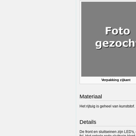
Verpakking zijkant
Materiaal
Het rijtuig is geheel van kunststof.
Details
De front en sluitseinen zijn LED's
fel. Het enkele rode sluitsein klop