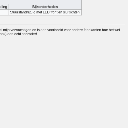
ling
Bijzonderheden
Stuurstandrijtuig met LED front en sluitlichten
 al mijn verwachtigen en is een voorbeeld voor andere fabrikanten hoe het wel
n ook) een echt aanrader!