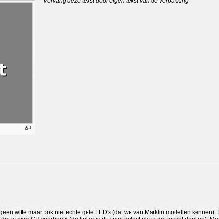
Vervang deze tekst door eigen tekst van de verpakking
, geen witte maar ook niet echte gele LED's (dat we van Märklin modellen kennen). 
t, dat is naar CH voorbeeld (de linker is dus niet defect als je dat mocht denken). M