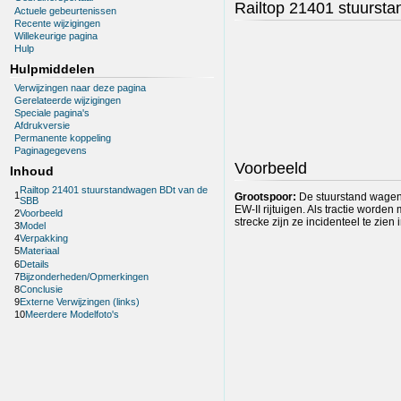
Railtop 21401 stuurst
Actuele gebeurtenissen
Recente wijzigingen
Willekeurige pagina
Hulp
Hulpmiddelen
Verwijzingen naar deze pagina
Gerelateerde wijzigingen
Speciale pagina's
Afdrukversie
Permanente koppeling
Paginagegevens
Voorbeeld
Inhoud
Railtop 21401 stuurstandwagen BDt van de
1
Grootspoor:
De stuurstand wagen 
SBB
EW-II rijtuigen. Als tractie worde
2
Voorbeeld
strecke zijn ze incidenteel te zien
3
Model
4
Verpakking
5
Materiaal
6
Details
7
Bijzonderheden/Opmerkingen
8
Conclusie
9
Externe Verwijzingen (links)
10
Meerdere Modelfoto's