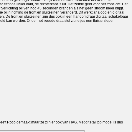
 echt de linker kant, de rechterkant is uit. Het zelfde geld voor het frontlicht. Het
itverlichting blijven nog 45 seconden branden als het geen stroom meer krijgt.
ij rijrichting de front en sluitseinen veranderd. Dit werkt analoog en digitaal
. De front en sluitseinen zijn dus ook in een handomdraai digitaal schakelbaar
ld kan worden. Onder het tweede draaistel zit netjes een fluistersleper
n heeft Roco gemaakt maar ze zijn er ook van HAG. Met dit Railtop model is dus