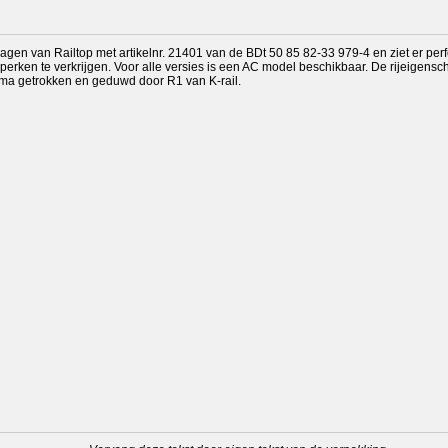
gen van Railtop met artikelnr. 21401 van de BDt 50 85 82-33 979-4 en ziet er perfe
dperken te verkrijgen. Voor alle versies is een AC model beschikbaar. De rijeigensc
rima getrokken en geduwd door R1 van K-rail.