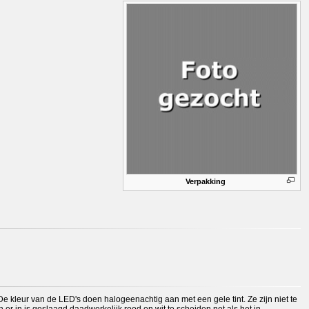
Verpakking
De kleur van de LED's doen halogeenachtig aan met een gele tint. Ze zijn niet te
en er in is geslaagd daadwerkelijk rood en wit te scheiden net als het in