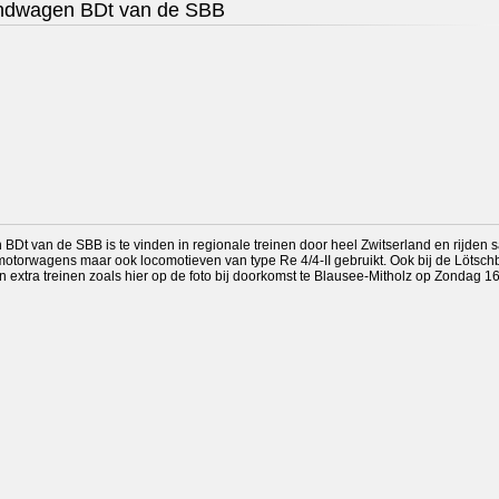
andwagen BDt van de SBB
BDt van de SBB is te vinden in regionale treinen door heel Zwitserland en rijden
n motorwagens maar ook locomotieven van type Re 4/4-II gebruikt. Ook bij de Lötsch
 in extra treinen zoals hier op de foto bij doorkomst te Blausee-Mitholz op Zondag 16