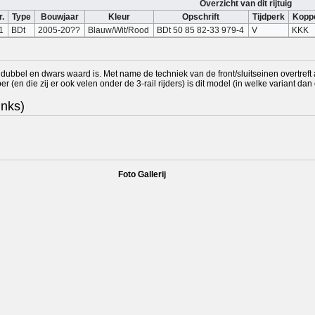
Overzicht van dit rijtuig
r.
Type
Bouwjaar
Kleur
Opschrift
Tijdperk
Koppe
1
BDt
2005-20??
Blauw/Wit/Rood
BDt 50 85 82-33 979-4
V
KKK
 dubbel en dwars waard is. Met name de techniek van de front/sluitseinen overtreft
r (en die zij er ook velen onder de 3-rail rijders) is dit model (in welke variant da
inks)
Foto Gallerij