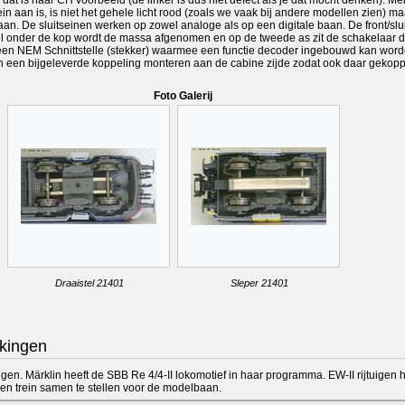
ein aan is, is niet het gehele licht rood (zoals we vaak bij andere modellen zien) maar
aan. De sluitseinen werken op zowel analoge als op een digitale baan. De front/slu
el onder de kop wordt de massa afgenomen en op de tweede as zit de schakelaar die b
een NEM Schnittstelle (stekker) waarmee een functie decoder ingebouwd kan worden
an een bijgeleverde koppeling monteren aan de cabine zijde zodat ook daar gekoppe
Foto Galerij
Draaistel 21401
Sleper 21401
kingen
krijgen. Märklin heeft de SBB Re 4/4-II lokomotief in haar programma. EW-II rijtuige
en trein samen te stellen voor de modelbaan.