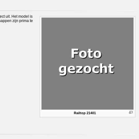
ct uit. Het model is
happen zijn prima te
Railtop 21401