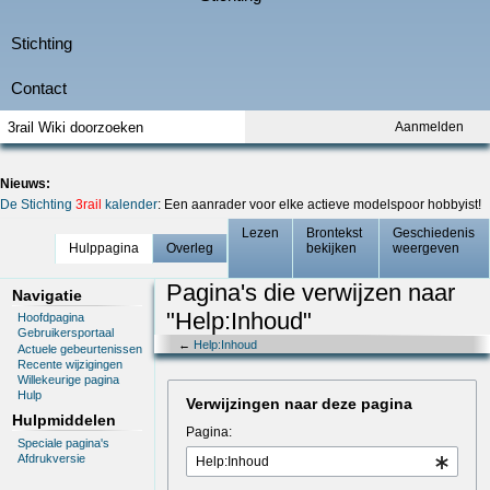
Aanmelden
Nieuws:
De Stichting
3rail
kalender
: Een aanrader voor elke actieve modelspoor hobbyist!
Lezen
Brontekst
Geschiedenis
Hulppagina
Overleg
bekijken
weergeven
Pagina's die verwijzen naar
Navigatie
"Help:Inhoud"
Hoofdpagina
Gebruikersportaal
←
Help:Inhoud
Actuele gebeurtenissen
Recente wijzigingen
Willekeurige pagina
Hulp
Verwijzingen naar deze pagina
Hulpmiddelen
Pagina:
Speciale pagina's
Afdrukversie