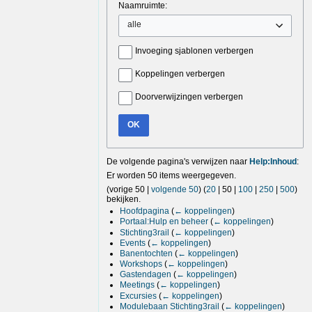
Naamruimte:
alle
Invoeging sjablonen verbergen
Koppelingen verbergen
Doorverwijzingen verbergen
OK
De volgende pagina's verwijzen naar
Help:Inhoud
:
Er worden 50 items weergegeven.
(
vorige 50
|
volgende 50
) (
20
|
50
|
100
|
250
|
500
)
bekijken.
Hoofdpagina
(
← koppelingen
)
Portaal:Hulp en beheer
(
← koppelingen
)
Stichting3rail
(
← koppelingen
)
Events
(
← koppelingen
)
Banentochten
(
← koppelingen
)
Workshops
(
← koppelingen
)
Gastendagen
(
← koppelingen
)
Meetings
(
← koppelingen
)
Excursies
(
← koppelingen
)
Modulebaan Stichting3rail
(
← koppelingen
)