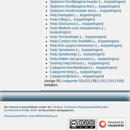
Sjabloon:Hoofdpagina-header
(
← koppelingen
)
Sjabloon:Hoofdpagina-test
(
← koppelingen
)
Sjabloon:Hoofd-header-test
(
← koppelingen
)
Help:Navigatie
(
← koppelingen
)
Help:Uitleg
(
← koppelingen
)
Help:Snelcursus
(
← koppelingen
)
Help:Welkom voor nieuwkomers
(
←
koppelingen
)
Help:Terminologie
(
← koppelingen
)
Help:Contact met 3railWiki
(
← koppelingen
)
Help:Een pagina benoemen
(
← koppelingen
)
Help:Variabelen
(
← koppelingen
)
Help:Spiekbriefje
(
← koppelingen
)
Help:Artikel niet gevonden
(
← koppelingen
)
Overleg help:Inhoud
(
← koppelingen
)
Categorie:Handleidingen
(
← koppelingen
)
Categorie:Help
(
← koppelingen
)
Categorie:Beleid
(
← koppelingen
)
(
vorige 50
|
volgende 50
) (
20
|
50
|
100
|
250
|
500
)
bekijken.
De inhoud is beschikbaar onder de
Creative Commons Naamsvermelding-Niet
Commercieel-Gelijk delen
tenzij anders aangegeven.
Privacybeleid
Over 3rail Wiki
Voorbehoud