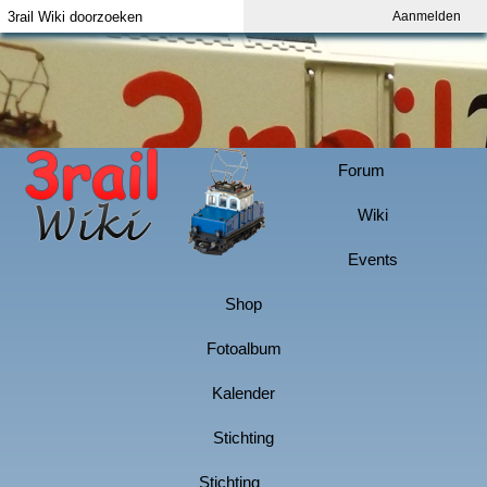
Aanmelden
Index
Aanmelden