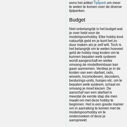
eens het artikel
Tijdperk
om meer
te weten te komen over de diverse
tijdperken.
Budget
Niet onbelangrijk is het budget wat
je over hebt voor de
modelspoorhobby. Elke hobby kost
natuurlijk geld en je kunt het zo
duur maken als je zelf wilt. Toch is
het belangrijk om te weten hoeveel
geld de hobby mag kosten om te
kunnen bepalen welk systeem
wordt aangeschaft en welke
omvang de modeltreinbaan kan
gaan aannemen. Verdiep je in de
kosten van een startset, rails,
wissels, locomotieven, decoders,
besturings-units, huisjes etc. om te
bepalen welk systeem, schaal en
omvang je moet kiezen. De
aanschaf van een startset is
meestal de eerste stap die men
maakt om met deze hobby te
beginnen. Het is een goede manier
om in aanraking te komen met de
modelspoorhobby en te
onderzoeken of deze je
aanspreekt.