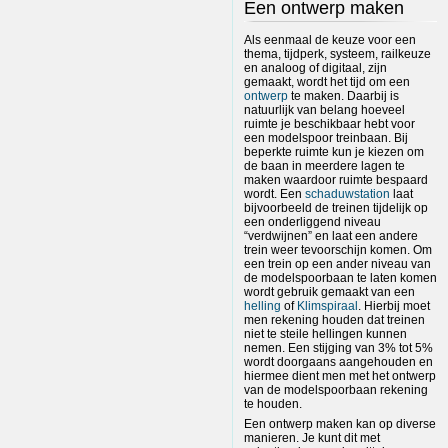
Een ontwerp maken
Als eenmaal de keuze voor een
thema, tijdperk, systeem, railkeuze
en analoog of digitaal, zijn
gemaakt, wordt het tijd om een
ontwerp
te maken. Daarbij is
natuurlijk van belang hoeveel
ruimte je beschikbaar hebt voor
een modelspoor treinbaan. Bij
beperkte ruimte kun je kiezen om
de baan in meerdere lagen te
maken waardoor ruimte bespaard
wordt. Een
schaduwstation
laat
bijvoorbeeld de treinen tijdelijk op
een onderliggend niveau
“verdwijnen” en laat een andere
trein weer tevoorschijn komen. Om
een trein op een ander niveau van
de modelspoorbaan te laten komen
wordt gebruik gemaakt van een
helling
of
Klimspiraal
. Hierbij moet
men rekening houden dat treinen
niet te steile hellingen kunnen
nemen. Een stijging van 3% tot 5%
wordt doorgaans aangehouden en
hiermee dient men met het ontwerp
van de modelspoorbaan rekening
te houden.
Een ontwerp maken kan op diverse
manieren. Je kunt dit met