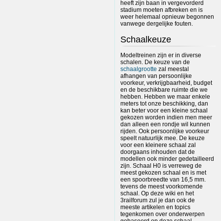
heeft zijn baan in vergevorderd
stadium moeten afbreken en is
weer helemaal opnieuw begonnen
vanwege dergelijke fouten.
Schaalkeuze
Modeltreinen zijn er in diverse
schalen. De keuze van de
schaalgrootte
zal meestal
afhangen van persoonlijke
voorkeur, verkrijgbaarheid, budget
en de beschikbare ruimte die we
hebben. Hebben we maar enkele
meters tot onze beschikking, dan
kan beter voor een kleine schaal
gekozen worden indien men meer
dan alleen een rondje wil kunnen
rijden. Ook persoonlijke voorkeur
speelt natuurlijk mee. De keuze
voor een kleinere schaal zal
doorgaans inhouden dat de
modellen ook minder gedetailleerd
zijn. Schaal H0 is verreweg de
meest gekozen schaal en is met
een spoorbreedte van 16,5 mm.
tevens de meest voorkomende
schaal. Op deze wiki en het
3railforum zul je dan ook de
meeste artikelen en topics
tegenkomen over onderwerpen
gebaseerd op deze schaal.