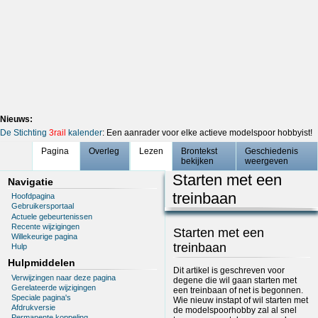
Nieuws:
De Stichting
3rail
kalender
: Een aanrader voor elke actieve modelspoor hobbyist!
Pagina
Overleg
Lezen
Brontekst
Geschiedenis
bekijken
weergeven
Starten met een
Navigatie
treinbaan
Hoofdpagina
Gebruikersportaal
Actuele gebeurtenissen
Recente wijzigingen
Starten met een
Willekeurige pagina
treinbaan
Hulp
Hulpmiddelen
Dit artikel is geschreven voor
Verwijzingen naar deze pagina
degene die wil gaan starten met
Gerelateerde wijzigingen
een treinbaan of net is begonnen.
Speciale pagina's
Wie nieuw instapt of wil starten met
Afdrukversie
de modelspoorhobby zal al snel
Permanente koppeling