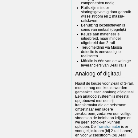
componenten nodig
Rails zijn minder
storingsgevoelig door gebruik
wisselstroom en 2 massa-
railstaven
Behuizing locomotieven is
soms van metaal (degelijk)
Keuze aan materieel is
uitgebreid, maar minder
uitgebreid dan 2-rail
Terugmelding via Massa
detectie is eenvoudig te
realiseren
Märklin is één van de weinige
leveranciers van 3-rail rails
Analoog of digitaal
Naast de keuze voor 2-rail of 3-rail,
moet er nog een keuze worden
gemaakt tussen analoog of digitaal.
Een analoog systeem is meestal
opgebouwd met een rij-
transformator die de netstroom
omzet naar een lagere
zwakstroom, zodat we een veilige
stroom op de treinbaan krijgen en
we geen schokken kunnen
oplopen. De
Transformator
is er
voor gelijkstroom (bij 2-rail banen)
en voor wisselstroom (bij 3-rail