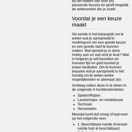
bij het maken van voor jou
passende keuzes en geeft mogelijk
de antwoorden die je zoekt.
Voordat je een keuze
maakt
Als eerste is het belangrijk om te
weten wat je aanspreekt in
modelspoor om een goede keuze
en een goede start te kunnen
maken. Wat spreekt je in deze
hobby aan en wat vind je leuk? Wat
is hetgeen je wilt bereiken en
hoeveel tijd en geld kun/wil je
eraan besteden. Om te kunnen
bepalen wat je aanspreekt is het
handig om te weten welke
mogelijkheden er allemaal zijn.
Grofweg vallen deze in te delen in
de volgende 4 hoofdonderdelen:
Spelen/Rijden
Landschaps- en modelbouw
Techniek
Verzamelen
Meestal komt dat vroeg of laat neer
op het volgende neer:
1. Beschikbare ruimte (hoeveel
ruimte heb ik beschikbaar)