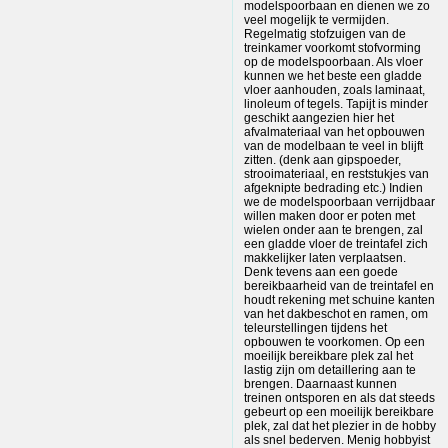
modelspoorbaan en dienen we zo
veel mogelijk te vermijden.
Regelmatig stofzuigen van de
treinkamer voorkomt stofvorming
op de modelspoorbaan. Als vloer
kunnen we het beste een gladde
vloer aanhouden, zoals laminaat,
linoleum of tegels. Tapijt is minder
geschikt aangezien hier het
afvalmateriaal van het opbouwen
van de modelbaan te veel in blijft
zitten. (denk aan gipspoeder,
strooimateriaal, en reststukjes van
afgeknipte bedrading etc.) Indien
we de modelspoorbaan verrijdbaar
willen maken door er poten met
wielen onder aan te brengen, zal
een gladde vloer de treintafel zich
makkelijker laten verplaatsen.
Denk tevens aan een goede
bereikbaarheid van de treintafel en
houdt rekening met schuine kanten
van het dakbeschot en ramen, om
teleurstellingen tijdens het
opbouwen te voorkomen. Op een
moeilijk bereikbare plek zal het
lastig zijn om detaillering aan te
brengen. Daarnaast kunnen
treinen ontsporen en als dat steeds
gebeurt op een moeilijk bereikbare
plek, zal dat het plezier in de hobby
als snel bederven. Menig hobbyist