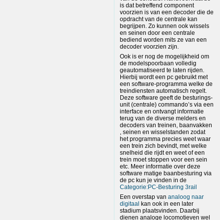
is dat betreffend component
voorzien is van een decoder die de
opdracht van de centrale kan
begrijpen. Zo kunnen ook wissels
en seinen door een centrale
bediend worden mits ze van een
decoder voorzien zijn.
Ook is er nog de mogelijkheid om
de modelspoorbaan volledig
geautomatiseerd te laten rijden.
Hierbij wordt een pc gebruikt met
een software-programma welke de
treindiensten automatisch regelt.
Deze software geeft de besturings-
unit (centrale) commando’s via een
interface en ontvangt informatie
terug van de diverse melders en
decoders van treinen, baanvakken
, seinen en wisselstanden zodat
het programma precies weet waar
een trein zich bevindt, met welke
snelheid die rijdt en weet of een
trein moet stoppen voor een sein
etc. Meer informatie over deze
software matige baanbesturing via
de pc kun je vinden in de
Categorie:PC-Besturing 3rail
Een overstap van
analoog naar
digitaal
kan ook in een later
stadium plaatsvinden. Daarbij
dienen analoge locomotieven wel