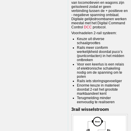
van locomotieven en wagons zijn
geïsoleerd zodat er geen
verbinding tussen de + positieve en
- negatieve spanning ontstaat.
Digitale gelijkstroombanen werken
meestal met het Digital Command
Control
DCC
protocol.
Voor/nadelen 2-rail systeem:
Keuze uit diverse
schaalgroottes
Rails meer conform
werkelijkheid doordat puco’s
(puntcontacten) in het midden
ontbreken
Voor een keerlus is een relais
of elektronische schakeling
nodig om de spanning om te
polen
Rails iets storingsgevoeliger
Enorme keuze in materieel
doordat 2-rail het grootste
marktaandeel kent
Terugmelding minder
eenvoudig te realiseren
3rail wisselstroom