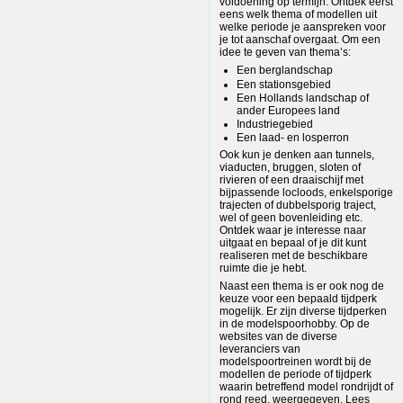
voldoening op termijn. Ontdek eerst
eens welk thema of modellen uit
welke periode je aanspreken voor
je tot aanschaf overgaat. Om een
idee te geven van thema’s:
Een berglandschap
Een stationsgebied
Een Hollands landschap of
ander Europees land
Industriegebied
Een laad- en losperron
Ook kun je denken aan tunnels,
viaducten, bruggen, sloten of
rivieren of een draaischijf met
bijpassende locloods, enkelsporige
trajecten of dubbelsporig traject,
wel of geen bovenleiding etc.
Ontdek waar je interesse naar
uitgaat en bepaal of je dit kunt
realiseren met de beschikbare
ruimte die je hebt.
Naast een thema is er ook nog de
keuze voor een bepaald tijdperk
mogelijk. Er zijn diverse tijdperken
in de modelspoorhobby. Op de
websites van de diverse
leveranciers van
modelspoortreinen wordt bij de
modellen de periode of tijdperk
waarin betreffend model rondrijdt of
rond reed, weergegeven. Lees