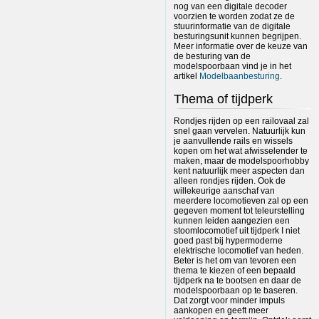
nog van een digitale decoder
voorzien te worden zodat ze de
stuurinformatie van de digitale
besturingsunit kunnen begrijpen.
Meer informatie over de keuze van
de besturing van de
modelspoorbaan vind je in het
artikel
Modelbaanbesturing
.
Thema of tijdperk
Rondjes rijden op een railovaal zal
snel gaan vervelen. Natuurlijk kun
je aanvullende rails en wissels
kopen om het wat afwisselender te
maken, maar de modelspoorhobby
kent natuurlijk meer aspecten dan
alleen rondjes rijden. Ook de
willekeurige aanschaf van
meerdere locomotieven zal op een
gegeven moment tot teleurstelling
kunnen leiden aangezien een
stoomlocomotief uit tijdperk I niet
goed past bij hypermoderne
elektrische locomotief van heden.
Beter is het om van tevoren een
thema te kiezen of een bepaald
tijdperk na te bootsen en daar de
modelspoorbaan op te baseren.
Dat zorgt voor minder impuls
aankopen en geeft meer