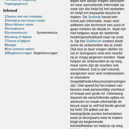
tegen een aantal vragen aanlopen
Paginagegevens
en naar aanvullende informatie op
zoek zijn die helpt bij het opstarten
Inhoud
en helpt om bepaalde keuzes te
1
Starten met een treinbaan
maken. De
3railwiki
bevat een
2
Voordat je een keuze maakt
schat aan informatie, maar veel
3
Beschikbare ruimte
artikelen zijn technisch van aard of
4
Schaalkeuze
gaan meteen de diepte in. Vaak net
5
Systeemkeuze
Systeemkeuze
niet hetgeen waar de startende
6
Analoog of digitaal
modelspoorhobbyist naar op zoek
7
Thema of tijdperk
is. Op het
3railforum
zoeken biedt
8
Budget
soms de antwoorden die je zoekt.
Ook kun je daar vragen stellen en
9
Een ontwerp maken
zal er doorgaans snel een reactie
10
Beginnersvragen
Beginnersvragen
op je vraag gegeven worden. Vaak
helpen de antwoorden je op weg,
maar soms zijn de reacties ook
verschillend. Dat is niet vreemd,
aangezien voor veel onderwerpen
er meerdere
mogelijkheden/keuzes/oplossingen
zijn. Ook speelt bij het maken van
keuzes vaak persoonlijke voorkeur
of smaak een grote rol. Overweeg
daarom de verschillende opties en
adviezen en maak uiteindelijk de
keuze waar je zelf het beste gevoel
bij hebt. Dit artikel zal de
belangrijkste punten behandelen
waar je doorgaans mee te maken
krijgt als beginnende
treinliefhebber en helpt je op weg