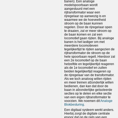
banen). Een analoge
modelspoorbaan wordt
aangestuurd met een
rijtransformator waar een
rijregelaar op aanwezig is en
waarmee we de hoeveelheid
stroom op de baan kunnen
regelen. Door de rijregelaar open
te draaien, zal er meer stroom op
de baan komen en zal een
locomotief gaan rijden. Bij analoge
banen is het lastiger om met
meerdere locomotieven
tegelijkertijd te rijden aangezien de
rijtransformator de stroom op de
hele spoorbaan regelt. Hierdoor zal
een 2e locomotief op de baan
hetzelfde en tegelijkertijd reageren
als de 1e locomotief en zullen
beiden tegelijkertijd reageren op
de rijregelaar van de transformator.
Als we toch analoog willen rijden
en meer treinen afzonderlijk willen
bedienen, dan kan dat door de
baan in afzonderlijke geïsoleerde
secties op te delen en elke sectie
van een eigen rijtransformator te
voorzien. We noemen dit
Analoge
Blokbesturing
.
Een digitaal systeem werkt anders.
Hierbij zorgt de digitale centrale
ervoor dat op de rails van een