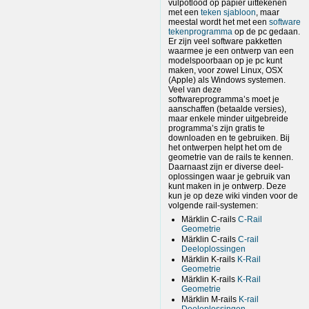
vulpotlood op papier uittekenen
met een
teken sjabloon
, maar
meestal wordt het met een
software
tekenprogramma
op de pc gedaan.
Er zijn veel software pakketten
waarmee je een ontwerp van een
modelspoorbaan op je pc kunt
maken, voor zowel Linux, OSX
(Apple) als Windows systemen.
Veel van deze
softwareprogramma’s moet je
aanschaffen (betaalde versies),
maar enkele minder uitgebreide
programma’s zijn gratis te
downloaden en te gebruiken. Bij
het ontwerpen helpt het om de
geometrie van de rails te kennen.
Daarnaast zijn er diverse deel-
oplossingen waar je gebruik van
kunt maken in je ontwerp. Deze
kun je op deze wiki vinden voor de
volgende rail-systemen:
Märklin C-rails
C-Rail
Geometrie
Märklin C-rails
C-rail
Deeloplossingen
Märklin K-rails
K-Rail
Geometrie
Märklin K-rails
K-Rail
Geometrie
Märklin M-rails
K-rail