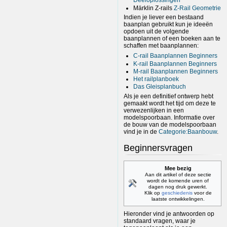
Deeloplossingen
Märklin Z-rails
Z-Rail Geometrie
Indien je liever een bestaand
baanplan gebruikt kun je ideeën
opdoen uit de volgende
baanplannen of een boeken aan te
schaffen met baanplannen:
C-rail Baanplannen Beginners
K-rail Baanplannen Beginners
M-rail Baanplannen Beginners
Het railplanboek
Das Gleisplanbuch
Als je een definitief ontwerp hebt
gemaakt wordt het tijd om deze te
verwezenlijken in een
modelspoorbaan. Informatie over
de bouw van de modelspoorbaan
vind je in de
Categorie:Baanbouw
.
Beginnersvragen
Mee bezig
Aan dit artikel of deze sectie
wordt de komende uren of
dagen nog druk gewerkt.
Klik op
geschiedenis
voor de
laatste ontwikkelingen.
Hieronder vind je antwoorden op
standaard vragen, waar je