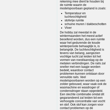
rekening mee dient te houden bij
de ruimte waarin de
modelspoorbaan gepland is zoals:
Temperatuur en
luchtvochtigheid
stofvrije ruimte
schuine muren / dakbeschotten
Vloer
De hobby zal meestal in de
wintermaanden het meest actief
beoefend worden, dus een ruimte
waar het gedurende de koude
winterperiode behaaglijk is, is
belangrijk. De luchtvochtigheid is
tevens van belang, aangezien
vochtige lucht zal leiden tot het
vormen van roest/aanslag op de
metalen verbindingen. De rails zal
sneller met een laagje worden
bedekt, waardoor contact
problemen kunnen ontstaan door
vervuilde rails. Veel
modelspoorbanen worden op een
zolder gebouwd, waar vaak ook de
wasmachine en wasdroger of
condensdroger staan opgesteld.
Een slechte combinatie omdat dit
gegarandeerd zal leiden tot een
verhoogde concentratie van vocht
en stof. Ook stof kan zorgen voor
contact problemen op de