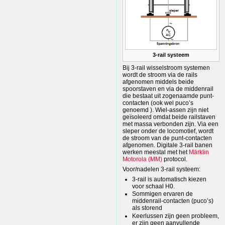
3-rail systeem
Bij 3-rail wisselstroom systemen
wordt de stroom via de rails
afgenomen middels beide
spoorstaven en via de middenrail
die bestaat uit zogenaamde punt-
contacten (ook wel puco’s
genoemd ). Wiel-assen zijn niet
geïsoleerd omdat beide railstaven
met massa verbonden zijn. Via een
sleper onder de locomotief, wordt
de stroom van de punt-contacten
afgenomen. Digitale 3-rail banen
werken meestal met het
Märklin
Motorola (MM)
protocol.
Voor/nadelen 3-rail systeem:
3-rail is automatisch kiezen
voor schaal H0.
Sommigen ervaren de
middenrail-contacten (puco’s)
als storend
Keerlussen zijn geen probleem,
er zijn geen aanvullende