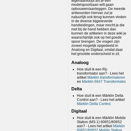
tegenaanloopt als je een
modelspoorbaan wilt gaan
opbouwen/aanleggen. De meeste
antwoorden hiervan zul je
natuurlijk ook terug kunnen vinden
in de diverse bijgeleverde
handleidingen, maar mocht je die
niet bij de hand hebben dan
kunnen de artikelen in deze wiki je
waarschijnlijk ook op het goede
spoor brengen. De vragen zijn
zoveel mogelijk opgedeeld in
Analoog en Digitaal, omdat daar
het grootste onderscheid in zit.
Analoog
Hoe sluit ik een Rij-
transformator aan? - Lees het
artikel
Märklin transformatoren
en
Märklin 6647 Transformator
.
Delta
Hoe sluit ik een Märklin Delta
Control aan? - Lees het artikel
Märklin Delta Control
.
Digitaal
Hoe sluit ik een Märklin Mobile
Station (MS-1) 60651/60652
aan? - Lees het artikel
Märklin
60651/60652 Mobile Station
.