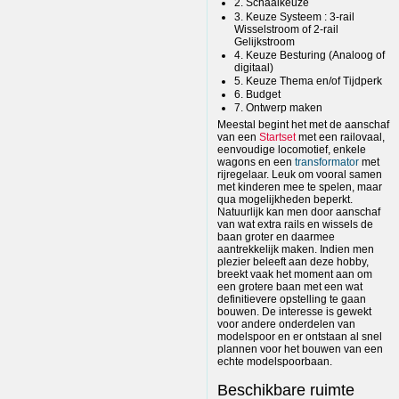
2. Schaalkeuze
3. Keuze Systeem : 3-rail
Wisselstroom of 2-rail
Gelijkstroom
4. Keuze Besturing (Analoog of
digitaal)
5. Keuze Thema en/of Tijdperk
6. Budget
7. Ontwerp maken
Meestal begint het met de aanschaf
van een
Startset
met een railovaal,
eenvoudige locomotief, enkele
wagons en een
transformator
met
rijregelaar. Leuk om vooral samen
met kinderen mee te spelen, maar
qua mogelijkheden beperkt.
Natuurlijk kan men door aanschaf
van wat extra rails en wissels de
baan groter en daarmee
aantrekkelijk maken. Indien men
plezier beleeft aan deze hobby,
breekt vaak het moment aan om
een grotere baan met een wat
definitievere opstelling te gaan
bouwen. De interesse is gewekt
voor andere onderdelen van
modelspoor en er ontstaan al snel
plannen voor het bouwen van een
echte modelspoorbaan.
Beschikbare ruimte