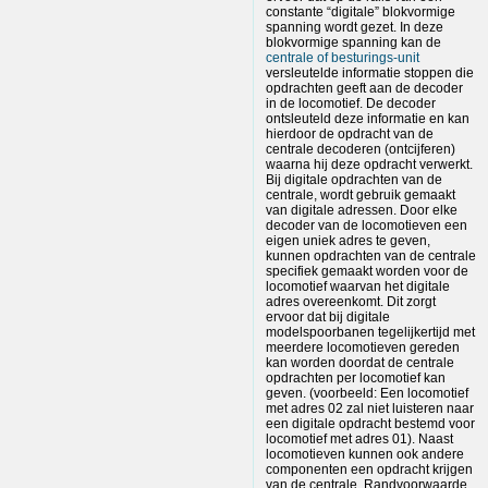
constante “digitale” blokvormige
spanning wordt gezet. In deze
blokvormige spanning kan de
centrale of besturings-unit
versleutelde informatie stoppen die
opdrachten geeft aan de decoder
in de locomotief. De decoder
ontsleuteld deze informatie en kan
hierdoor de opdracht van de
centrale decoderen (ontcijferen)
waarna hij deze opdracht verwerkt.
Bij digitale opdrachten van de
centrale, wordt gebruik gemaakt
van digitale adressen. Door elke
decoder van de locomotieven een
eigen uniek adres te geven,
kunnen opdrachten van de centrale
specifiek gemaakt worden voor de
locomotief waarvan het digitale
adres overeenkomt. Dit zorgt
ervoor dat bij digitale
modelspoorbanen tegelijkertijd met
meerdere locomotieven gereden
kan worden doordat de centrale
opdrachten per locomotief kan
geven. (voorbeeld: Een locomotief
met adres 02 zal niet luisteren naar
een digitale opdracht bestemd voor
locomotief met adres 01). Naast
locomotieven kunnen ook andere
componenten een opdracht krijgen
van de centrale. Randvoorwaarde