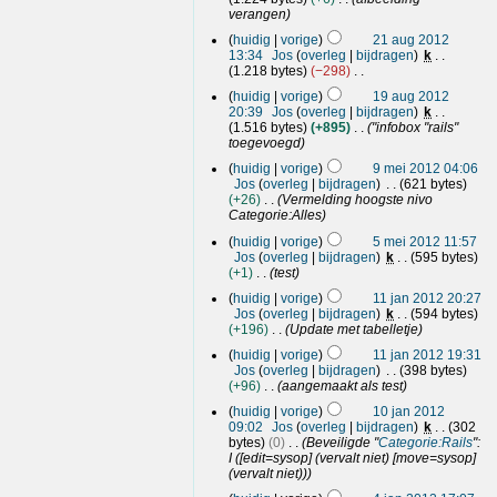
a
v
u
g
i
verangen
m
a
s
n
g
2
e
t
huidig
vorige
21 aug 2012
s
g
2
1
n
t
13:34
Jos
overleg
bijdragen
k
a
0
v
a
i
1.218 bytes
−298
m
a
1
u
G
n
1
e
t
huidig
vorige
19 aug 2012
2
e
g
g
9
n
t
20:39
Jos
overleg
bijdragen
k
e
2
v
a
i
1.516 bytes
+895
"infobox "rails"
n
0
a
u
n
toegevoegd
b
t
1
g
g
9
e
t
huidig
vorige
9 mei 2012 04:06
2
2
m
w
i
Jos
overleg
bijdragen
621 bytes
e
0
e
n
+26
Vermelding hoogste nivo
r
1
i
g
Categorie:Alles
k
2
2
5
i
huidig
vorige
5 mei 2012 11:57
0
m
n
Jos
overleg
bijdragen
k
595 bytes
1
e
g
+1
test
2
i
s
1
huidig
vorige
11 jan 2012 20:27
s
2
1
Jos
overleg
bijdragen
k
594 bytes
a
0
j
+196
Update met tabelletje
m
1
a
e
huidig
vorige
11 jan 2012 19:31
2
n
n
Jos
overleg
bijdragen
398 bytes
2
v
+96
aangemaakt als test
0
a
1
t
huidig
vorige
10 jan 2012
1
0
t
09:02
Jos
overleg
bijdragen
k
302
2
j
i
bytes
0
Beveiligde "
Categorie:Rails
":
a
n
I ([edit=sysop] (vervalt niet) [move=sysop]
g
n
(vervalt niet))
4
2