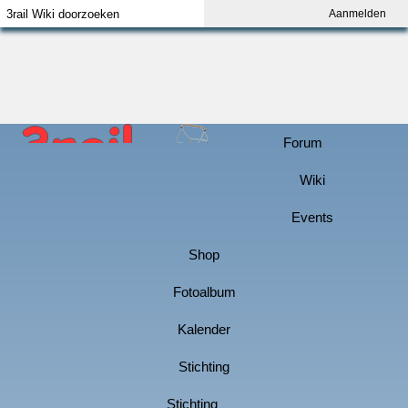
Aanmelden
Index
Aanmelden