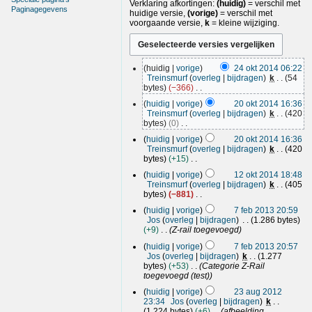
Verklaring afkortingen:
(huidig)
= verschil met
Paginagegevens
huidige versie,
(vorige)
= verschil met
voorgaande versie,
k
= kleine wijziging.
2
huidig
vorige
24 okt 2014 06:22
4
Treinsmurf
overleg
bijdragen
k
54
o
bytes
−366
k
G
2
huidig
vorige
20 okt 2014 16:36
e
t
0
Treinsmurf
overleg
bijdragen
k
420
e
2
o
bytes
0
n
0
k
G
b
huidig
vorige
20 okt 2014 16:36
1
e
t
e
Treinsmurf
overleg
bijdragen
k
420
4
e
2
w
bytes
+15
n
e
0
G
1
b
r
huidig
vorige
12 okt 2014 18:48
1
e
2
e
k
Treinsmurf
overleg
bijdragen
k
405
4
e
w
o
i
bytes
−881
n
e
k
G
n
7
b
r
huidig
vorige
7 feb 2013 20:59
e
g
t
f
e
k
Jos
overleg
bijdragen
1.286 bytes
e
s
2
w
e
i
+9
Z-rail toegevoegd
n
s
e
0
b
n
b
a
r
huidig
vorige
7 feb 2013 20:57
1
g
2
e
m
k
Jos
overleg
bijdragen
k
1.277
4
s
0
w
e
i
bytes
+53
Categorie Z-Rail
s
e
1
n
n
toegevoegd (test)
a
r
v
3
g
2
m
k
a
huidig
vorige
23 aug 2012
s
3
e
i
t
23:34
Jos
overleg
bijdragen
k
s
n
a
n
t
1.224 bytes
+6
afbeelding