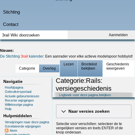
Aanmelden
Nieuws:
De Stichting
3rail
kalender
: Een aanrader voor elke actieve modelspoor hobbyist!
Lezen
Brontekst
Geschiedenis
Categorie
Overleg
bekijken
weergeven
Categorie:Rails:
Navigatie
versiegeschiedenis
Hoofdpagina
Gebruikersportaal
Logboek voor deze pagina bekijken
Actuele gebeurtenissen
Recente wijzigingen
Willekeurige pagina
Hulp
Naar versies zoeken
Hulpmiddelen
Verwijzingen naar deze pagina
Selectie voor verschillen: selecteer de te
Gerelateerde wijzigingen
vergelijken versies en toets ENTER of de
Atom
knop onderaan.
Speciale pagina's