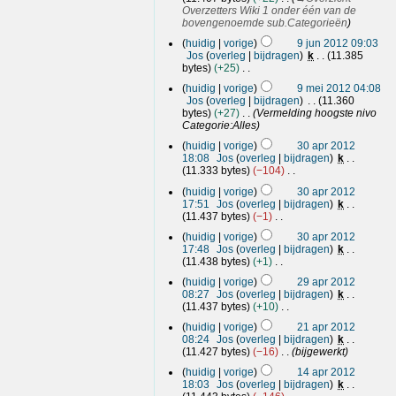
Overzetters Wiki 1 onder één van de
bovengenoemde sub.Categorieën
9
huidig
vorige
9 jun 2012 09:03
j
Jos
overleg
bijdragen
k
11.385
u
bytes
+25
n
G
9
huidig
vorige
9 mei 2012 04:08
e
2
m
Jos
overleg
bijdragen
11.360
e
0
e
bytes
+27
Vermelding hoogste nivo
n
1
i
Categorie:Alles
b
2
2
3
e
huidig
vorige
30 apr 2012
0
0
w
18:08
Jos
overleg
bijdragen
k
e
1
a
11.333 bytes
−104
r
2
p
G
k
huidig
vorige
30 apr 2012
e
r
i
17:51
Jos
overleg
bijdragen
k
e
2
n
11.437 bytes
−1
n
0
G
g
b
huidig
vorige
30 apr 2012
1
e
s
e
17:48
Jos
overleg
bijdragen
k
2
e
s
w
11.438 bytes
+1
n
a
e
G
2
b
m
r
huidig
vorige
29 apr 2012
e
9
e
e
k
08:27
Jos
overleg
bijdragen
k
e
w
n
a
i
11.437 bytes
+10
n
e
v
p
G
n
2
b
r
a
huidig
vorige
21 apr 2012
e
g
r
1
e
k
t
08:24
Jos
overleg
bijdragen
k
e
s
2
w
a
i
t
11.427 bytes
−16
bijgewerkt
n
s
e
0
p
n
i
1
b
a
r
huidig
vorige
14 apr 2012
1
g
n
r
4
e
m
k
18:03
Jos
overleg
bijdragen
k
2
s
g
2
w
e
a