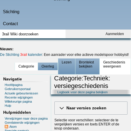
Aanmelden
Nieuws:
De Stichting
3rail
kalender
: Een aanrader voor elke actieve modelspoor hobbyist!
Lezen
Brontekst
Geschiedenis
Categorie
Overleg
bekijken
weergeven
Categorie:Techniek:
Navigatie
versiegeschiedenis
Hoofdpagina
Gebruikersportaal
Logboek voor deze pagina bekijken
Actuele gebeurtenissen
Recente wijzigingen
Willekeurige pagina
Hulp
Naar versies zoeken
Hulpmiddelen
Verwijzingen naar deze pagina
Selectie voor verschillen: selecteer de te
Gerelateerde wijzigingen
vergelijken versies en toets ENTER of de
Atom
knop onderaan.
Speciale pagina's