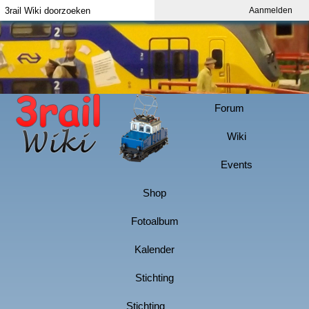
Aanmelden
Index
Aanmelden