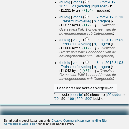
t
huidig
vorige
10 mrt 2012
2
20:55
Jos
overleg
bijdragen
k
0
11.231 bytes
+154
update
1
9
huidig
vorige
9 mrt 2012 15:28
2
m
Treinsmurf
overleg
bijdragen
k
r
11.077 bytes
+17
→
Overzicht
t
Overzetters Wiki 1 onder één van de
2
bovengenoemde sub.Categorieën
0
huidig
vorige
9 mrt 2012 15:09
1
Treinsmurf
overleg
bijdragen
k
2
11.060 bytes
+17
→
Overzicht
Overzetters Wiki 1 onder één van de
bovengenoemde sub.Categorieën
8
huidig
vorige
8 mrt 2012 21:08
m
Treinsmurf
overleg
bijdragen
k
r
11.043 bytes
+67
→
Overzicht
t
Overzetters Wiki 1 onder één van de
2
bovengenoemde sub.Categorieën
0
1
2
(
nieuwste
|
oudste
) (
50 nieuwere
|
50 oudere
)
(
20
|
50
|
100
|
250
|
500
) bekijken.
De inhoud is beschikbaar onder de
Creative Commons Naamsvermelding-Niet
Commercieel-Gelijk delen
tenzij anders aangegeven.