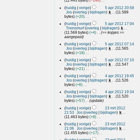
i
11.443 bytes
−146
s
e
0
n
p
G
n
5
a
r
v
huidig
vorige
5 apr 2012 20:58
1
e
g
r
a
m
k
a
Jos
overleg
bijdragen
k
11.589
2
e
s
2
e
p
i
t
bytes
+20
n
s
0
n
r
G
n
t
b
a
v
huidig
vorige
5 apr 2012 17:04
1
e
g
i
2
e
m
a
Treinsmurf
overleg
bijdragen
k
2
e
s
n
0
w
e
t
11.569 bytes
+4
== kopjes ==
n
s
g
e
1
n
t
aangepast
b
a
r
v
2
i
e
m
k
a
huidig
vorige
5 apr 2012 07:14
n
w
e
i
t
Jos
overleg
bijdragen
k
11.565
g
e
n
n
t
bytes
+18
r
v
G
g
i
k
a
huidig
vorige
5 apr 2012 07:10
e
s
n
i
t
Jos
overleg
bijdragen
k
11.547
e
s
g
n
t
bytes
+21
n
a
G
g
i
4
b
m
huidig
vorige
4 apr 2012 19:45
e
s
n
a
e
e
Jos
overleg
bijdragen
k
11.526
e
s
g
w
n
p
bytes
+6
n
a
e
v
r
G
b
m
r
a
huidig
vorige
4 apr 2012 19:34
e
2
e
e
k
t
Jos
overleg
bijdragen
k
11.520
e
0
w
n
i
t
bytes
+57
update
n
e
1
v
n
i
2
b
r
a
huidig
vorige
23 mrt 2012
2
g
n
3
e
k
t
21:53
Jos
overleg
bijdragen
k
s
g
w
m
i
t
11.463 bytes
+8
s
e
r
G
n
i
a
r
huidig
vorige
23 mrt 2012
e
g
n
t
m
k
21:06
Jos
overleg
bijdragen
k
e
s
g
2
e
i
11.455 bytes
+17
n
s
0
n
G
n
b
a
v