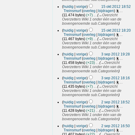
1
huidig
vorige
15 okt 2012 18:52
5
Treinsmurf
overleg
bijdragen
k
o
11.474 bytes
+7
→
Overzicht
k
Overzetters Wiki 1 onder één van de
t
bovengenoemde sub.Categorieën
2
huidig
vorige
15 okt 2012 18:20
0
Treinsmurf
overleg
bijdragen
k
1
11.467 bytes
+9
→
Overzicht
2
Overzetters Wiki 1 onder één van de
bovengenoemde sub.Categorieën
3
huidig
vorige
3 sep 2012 19:28
s
Treinsmurf
overleg
bijdragen
k
e
11.458 bytes
+23
→
Overzicht
p
Overzetters Wiki 1 onder één van de
2
bovengenoemde sub.Categorieën
0
huidig
vorige
3 sep 2012 18:16
1
Treinsmurf
overleg
bijdragen
k
2
11.435 bytes
+7
→
Overzicht
Overzetters Wiki 1 onder één van de
bovengenoemde sub.Categorieën
2
huidig
vorige
2 sep 2012 18:52
s
Treinsmurf
overleg
bijdragen
k
e
11.428 bytes
+21
→
Overzicht
p
Overzetters Wiki 1 onder één van de
2
bovengenoemde sub.Categorieën
0
huidig
vorige
2 sep 2012 16:50
1
Treinsmurf
overleg
bijdragen
k
2
11.407 bytes
+22
→
Overzicht