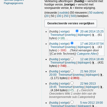
Verklaring afkortingen:
(huidig)
= verschil met
Paginagegevens
huidige versie,
(vorige)
= verschil met
voorgaande versie,
k
= kleine wijziging.
(
nieuwste
|
oudste
) (
50 nieuwere
|
50 oudere
)
(
20
|
50
|
100
|
250
|
500
) bekijken.
2
huidig
vorige
20 okt 2014 15:25
0
Treinsmurf
overleg
bijdragen
k
61
o
bytes
+18
k
G
1
huidig
vorige
17 okt 2014 07:54
e
t
7
Treinsmurf
overleg
bijdragen
k
43
e
2
o
bytes
−388
Tekst vervangen door
n
0
k
'{{Cat-Info Techniek}}
Categorie:Alles
'
b
1
t
1
e
huidig
vorige
12 okt 2014 18:49
4
2
2
w
Treinsmurf
overleg
bijdragen
k
431
e
0
o
bytes
−740
r
1
k
G
2
k
huidig
vorige
21 feb 2014
4
e
t
1
i
20:00
Treinsmurf
overleg
bijdragen
k
e
2
f
n
1.171 bytes
−2.993
n
0
e
G
g
2
b
huidig
vorige
22 feb 2013
1
e
s
b
2
e
19:45
Treinsmurf
overleg
bijdragen
k
4
e
s
2
w
f
4.164 bytes
+7
→
Overzicht
n
a
e
0
e
Overzetters Wiki 1 onder één van de
b
m
r
1
b
bovengenoemde sub.Categorieën
e
e
k
4
5
2
w
n
i
huidig
vorige
5 nov 2012 19:00
n
e
0
v
n
Treinsmurf
overleg
bijdragen
k