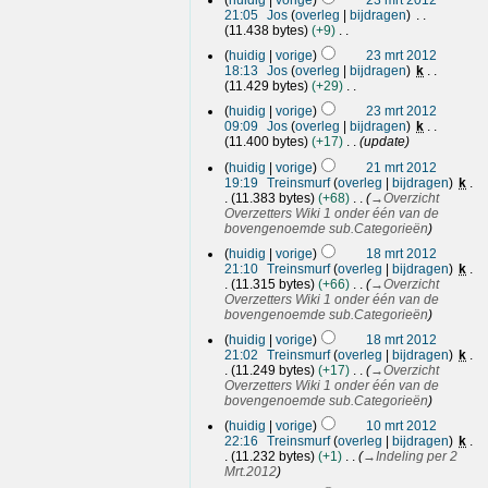
huidig
vorige
23 mrt 2012
1
e
g
e
m
a
21:05
Jos
overleg
bijdragen
2
e
s
w
e
t
11.438 bytes
+9
n
s
e
n
G
t
b
a
r
v
huidig
vorige
23 mrt 2012
e
i
e
m
k
a
18:13
Jos
overleg
bijdragen
k
e
n
w
e
i
t
11.429 bytes
+29
n
g
e
n
G
n
t
b
r
v
huidig
vorige
23 mrt 2012
e
g
i
e
k
a
09:09
Jos
overleg
bijdragen
k
e
s
n
w
i
t
11.400 bytes
+17
update
n
s
g
e
n
t
2
b
a
r
huidig
vorige
21 mrt 2012
g
i
1
e
m
k
19:19
Treinsmurf
overleg
bijdragen
k
s
n
w
e
m
i
11.383 bytes
+68
→
Overzicht
s
g
e
n
r
n
Overzetters Wiki 1 onder één van de
a
r
v
g
t
bovengenoemde sub.Categorieën
m
k
a
s
1
2
e
i
t
huidig
vorige
18 mrt 2012
s
8
0
n
n
t
21:10
Treinsmurf
overleg
bijdragen
k
a
v
m
1
g
i
11.315 bytes
+66
→
Overzicht
m
a
r
2
s
n
Overzetters Wiki 1 onder één van de
e
t
s
g
t
bovengenoemde sub.Categorieën
n
t
a
2
v
i
huidig
vorige
18 mrt 2012
m
0
a
n
21:02
Treinsmurf
overleg
bijdragen
k
e
t
1
g
11.249 bytes
+17
→
Overzicht
n
t
2
Overzetters Wiki 1 onder één van de
v
i
bovengenoemde sub.Categorieën
a
n
1
t
g
huidig
vorige
10 mrt 2012
0
t
22:16
Treinsmurf
overleg
bijdragen
k
i
m
11.232 bytes
+1
→
Indeling per 2
n
r
Mrt.2012
g