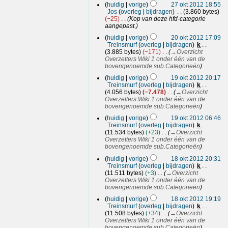
2
huidig
vorige
27 okt 2012 18:55
7
Jos
overleg
bijdragen
3.860 bytes
o
−25
Kop van deze hfd-categorie
k
aangepast.
t
2
huidig
vorige
20 okt 2012 17:09
2
0
Treinsmurf
overleg
bijdragen
k
0
o
3.885 bytes
−171
→
Overzicht
1
k
Overzetters Wiki 1 onder één van de
2
t
bovengenoemde sub.Categorieën
1
2
huidig
vorige
19 okt 2012 20:17
9
0
Treinsmurf
overleg
bijdragen
k
o
1
4.056 bytes
−7.478
→
Overzicht
k
2
Overzetters Wiki 1 onder één van de
t
bovengenoemde sub.Categorieën
2
huidig
vorige
19 okt 2012 06:46
0
Treinsmurf
overleg
bijdragen
k
1
11.534 bytes
+23
→
Overzicht
2
Overzetters Wiki 1 onder één van de
bovengenoemde sub.Categorieën
1
huidig
vorige
18 okt 2012 20:31
8
Treinsmurf
overleg
bijdragen
k
o
11.511 bytes
+3
→
Overzicht
k
Overzetters Wiki 1 onder één van de
t
bovengenoemde sub.Categorieën
2
huidig
vorige
18 okt 2012 19:19
0
Treinsmurf
overleg
bijdragen
k
1
11.508 bytes
+34
→
Overzicht
2
Overzetters Wiki 1 onder één van de
bovengenoemde sub.Categorieën