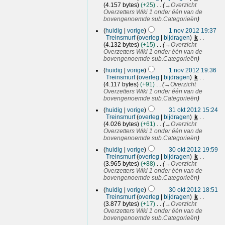
r
a
o
1
g
4.157 bytes
+25
→
Overzicht
k
t
v
3
s
Overzetters Wiki 1 onder één van de
i
t
s
2
bovengenoemde sub.Categorieën
n
i
a
1
0
g
n
huidig
vorige
1 nov 2012 19:37
m
n
1
s
g
Treinsmurf
overleg
bijdragen
k
e
o
2
s
4.132 bytes
+15
→
Overzicht
n
v
a
Overzetters Wiki 1 onder één van de
v
m
2
bovengenoemde sub.Categorieën
a
e
0
t
huidig
vorige
1 nov 2012 19:36
n
1
t
Treinsmurf
overleg
bijdragen
k
v
i
2
4.117 bytes
+91
→
Overzicht
a
n
Overzetters Wiki 1 onder één van de
t
g
bovengenoemde sub.Categorieën
t
3
i
huidig
vorige
31 okt 2012 15:24
1
n
Treinsmurf
overleg
bijdragen
k
g
o
4.026 bytes
+61
→
Overzicht
k
Overzetters Wiki 1 onder één van de
t
bovengenoemde sub.Categorieën
3
2
huidig
vorige
30 okt 2012 19:59
0
0
Treinsmurf
overleg
bijdragen
k
o
1
3.965 bytes
+88
→
Overzicht
k
2
Overzetters Wiki 1 onder één van de
t
bovengenoemde sub.Categorieën
2
huidig
vorige
30 okt 2012 18:51
0
Treinsmurf
overleg
bijdragen
k
1
3.877 bytes
+17
→
Overzicht
2
Overzetters Wiki 1 onder één van de
bovengenoemde sub.Categorieën