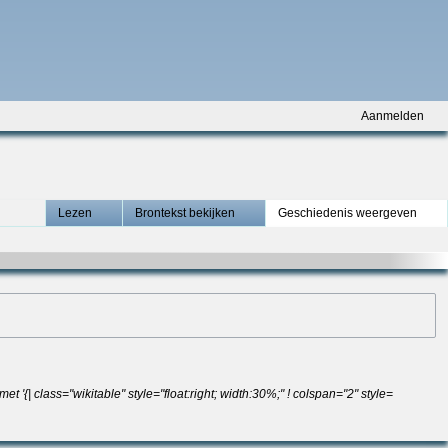
Aanmelden
Lezen
Brontekst bekijken
Geschiedenis weergeven
'{| class="wikitable" style="float:right; width:30%;" ! colspan="2" style=