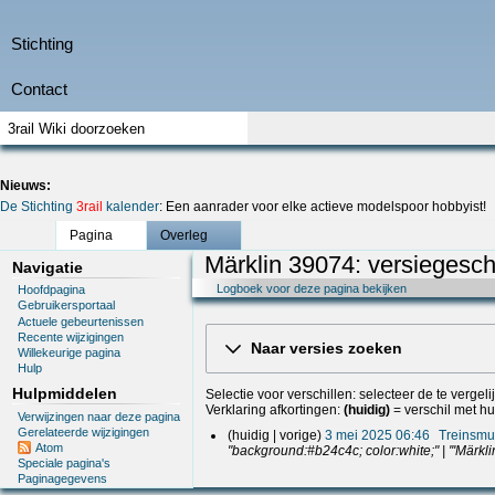
Nieuws:
De Stichting
3rail
kalender
: Een aanrader voor elke actieve modelspoor hobbyist!
Pagina
Overleg
Märklin 39074: versiegesch
Navigatie
Logboek voor deze pagina bekijken
Hoofdpagina
Gebruikersportaal
Actuele gebeurtenissen
Recente wijzigingen
Naar versies zoeken
Willekeurige pagina
Hulp
Hulpmiddelen
Selectie voor verschillen: selecteer de te verge
Verklaring afkortingen:
(huidig)
= verschil met hu
Verwijzingen naar deze pagina
Gerelateerde wijzigingen
3
huidig
vorige
3 mei 2025 06:46
Treinsmu
Atom
m
"background:#b24c4c; color:white;" | '''Märkli
Speciale pagina's
e
Paginagegevens
i