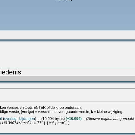
iedenis
lijken versies en toets ENTER of de knop onderaan.
idige versie,
(vorige)
= verschil met voorgaande versie,
k
= kleine wijziging.
rf
overleg
bijdragen
10.094 bytes
+10.094
Nieuwe pagina aangemaakt met 
n H0 39074<br/>Class 77''' |- | colspan="...'