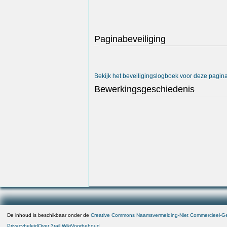
Paginabeveiliging
Bekijk het beveiligingslogboek voor deze pagina
Bewerkingsgeschiedenis
De inhoud is beschikbaar onder de
Creative Commons Naamsvermelding-Niet Commercieel-Gel
Privacybeleid
Over 3rail Wiki
Voorbehoud