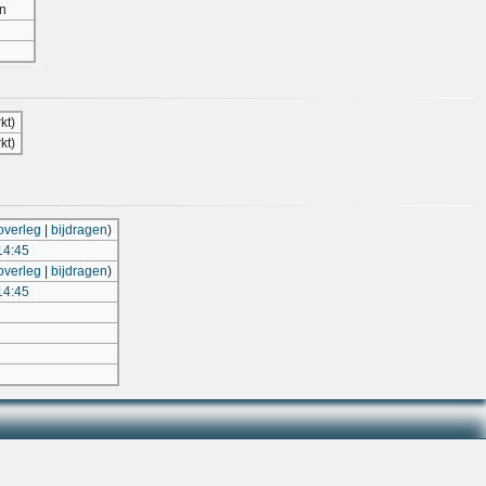
n
kt)
kt)
overleg
|
bijdragen
)
14:45
overleg
|
bijdragen
)
14:45