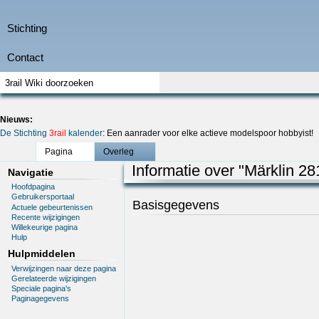
Nieuws:
De Stichting
3rail
kalender
: Een aanrader voor elke actieve modelspoor hobbyist!
Pagina
Overleg
Informatie over "Märklin 28
Navigatie
Hoofdpagina
Gebruikersportaal
Basisgegevens
Actuele gebeurtenissen
Recente wijzigingen
Willekeurige pagina
Hulp
Hulpmiddelen
Verwijzingen naar deze pagina
Gerelateerde wijzigingen
Speciale pagina's
Paginagegevens