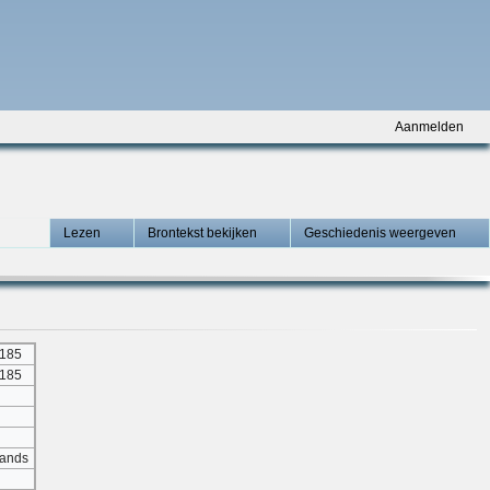
Aanmelden
Lezen
Brontekst bekijken
Geschiedenis weergeven
8185
8185
lands