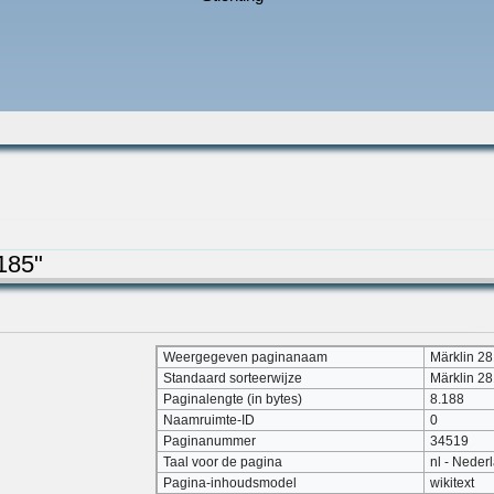
185"
Weergegeven paginanaam
Märklin 2
Standaard sorteerwijze
Märklin 2
Paginalengte (in bytes)
8.188
Naamruimte-ID
0
Paginanummer
34519
Taal voor de pagina
nl - Neder
Pagina-inhoudsmodel
wikitext