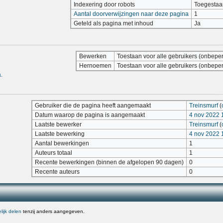
Indexering door robots
Toegestaa
Aantal doorverwijzingen naar deze pagina
1
Geteld als pagina met inhoud
Ja
Bewerken
Toestaan voor alle gebruikers (onbeper
Hernoemen
Toestaan voor alle gebruikers (onbeper
.
Gebruiker die de pagina heeft aangemaakt
Treinsmurf
(
Datum waarop de pagina is aangemaakt
4 nov 2022 
Laatste bewerker
Treinsmurf
(
Laatste bewerking
4 nov 2022 
Aantal bewerkingen
1
Auteurs totaal
1
Recente bewerkingen (binnen de afgelopen 90 dagen)
0
Recente auteurs
0
ijk delen
tenzij anders aangegeven.