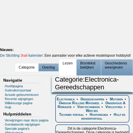
Nieuws:
De Stichting
3rail
kalender
: Een aanrader voor elke actieve modelspoor hobbyist!
Lezen
Brontekst
Geschiedenis
Categorie
Overleg
bekijken
weergeven
Categorie
:
Electronica-
Navigatie
Gereedschappen
Hoofdpagina
Gebruikersportaal
Actuele gebeurtenissen
Recente wijzigingen
Electronica
•
Gereedschappen
•
Motoren
•
Ombouw Rollend Materieel
•
Onderhoud &
Willekeurige pagina
Reparatie
•
Verftechnieken
•
Verlichting
•
Hulp
Weetjes
Hulpmiddelen
Techniek portaal
•
Hoofdpagina
•
Hulp en
beheerportaal
Verwijzingen naar deze pagina
Gerelateerde wijzigingen
Dit is de categorie:Electronica-
Speciale pagina's
Gereedschappen. Deze categorie is bedoeld
Afdrukversie