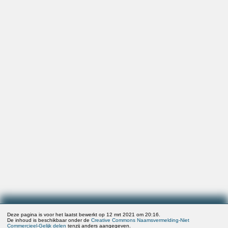
Deze pagina is voor het laatst bewerkt op 12 mrt 2021 om 20:16.
De inhoud is beschikbaar onder de
Creative Commons Naamsvermelding-Niet
Commercieel-Gelijk delen
tenzij anders aangegeven.