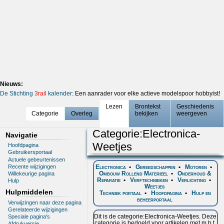
Nieuws:
De Stichting
3rail
kalender
: Een aanrader voor elke actieve modelspoor hobbyist!
Lezen
Brontekst
Geschiedenis
Categorie
Overleg
bekijken
weergeven
Categorie
:
Electronica-
Navigatie
Weetjes
Hoofdpagina
Gebruikersportaal
Actuele gebeurtenissen
Recente wijzigingen
Electronica
•
Gereedschappen
•
Motoren
•
Ombouw Rollend Materieel
•
Onderhoud &
Willekeurige pagina
Reparatie
•
Verftechnieken
•
Verlichting
•
Hulp
Weetjes
Hulpmiddelen
Techniek portaal
•
Hoofdpagina
•
Hulp en
beheerportaal
Verwijzingen naar deze pagina
Gerelateerde wijzigingen
Dit is de categorie:Electronica-Weetjes. Deze
Speciale pagina's
categorie is bedoeld voor artikelen met m.b.t.
Afdrukversie