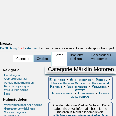
Nieuws:
De Stichting
3rail
kalender
: Een aanrader voor elke actieve modelspoor hobbyist!
Lezen
Brontekst
Geschiedenis
Categorie
Overleg
bekijken
weergeven
Categorie
:
Märklin Motoren
Navigatie
Hoofdpagina
Gebruikersportaal
Electronica
•
Gereedschappen
•
Motoren
•
Actuele gebeurtenissen
Ombouw Rollend Materieel
•
Onderhoud &
Recente wijzigingen
Reparatie
•
Verftechnieken
•
Verlichting
•
Weetjes
Willekeurige pagina
Techniek portaal
•
Hoofdpagina
•
Hulp en
Hulp
beheerportaal
Hulpmiddelen
Verwijzingen naar deze pagina
Dit is de categorie:Märklin Motoren. Deze
categorie bevat informatie betreffende
Gerelateerde wijzigingen
motoren in Märklin locomotieven.
Speciale pagina's
Klik hier om een nieuw artikel in deze
Afdrukversie