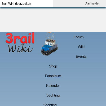
Aanmelden
Index
Aanmelden