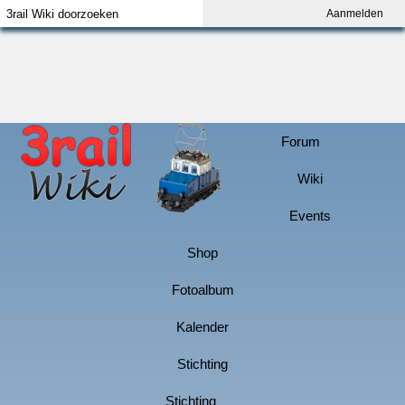
Aanmelden
Index
Aanmelden