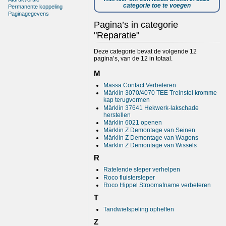
categorie toe te voegen
Permanente koppeling
Paginagegevens
Pagina’s in categorie
"Reparatie"
Deze categorie bevat de volgende 12
pagina’s, van de 12 in totaal.
M
Massa Contact Verbeteren
Märklin 3070/4070 TEE Treinstel kromme
kap terugvormen
Märklin 37641 Hekwerk-lakschade
herstellen
Märklin 6021 openen
Märklin Z Demontage van Seinen
Märklin Z Demontage van Wagons
Märklin Z Demontage van Wissels
R
Ratelende sleper verhelpen
Roco fluistersleper
Roco Hippel Stroomafname verbeteren
T
Tandwielspeling opheffen
Z