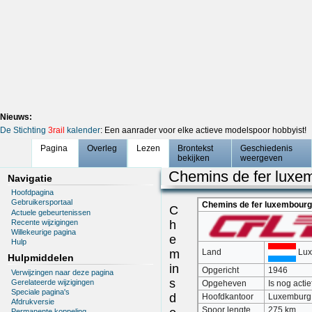
Nieuws:
De Stichting
3rail
kalender
: Een aanrader voor elke actieve modelspoor hobbyist!
Pagina
Overleg
Lezen
Brontekst
Geschiedenis
bekijken
weergeven
Chemins de fer luxe
Navigatie
Hoofdpagina
Gebruikersportaal
Chemins de fer luxembourg
C
Actuele gebeurtenissen
Recente wijzigingen
h
Willekeurige pagina
e
Hulp
Lux
m
Land
Hulpmiddelen
in
Opgericht
1946
Verwijzingen naar deze pagina
s
Gerelateerde wijzigingen
Opgeheven
Is nog actie
Speciale pagina's
d
Hoofdkantoor
Luxemburg
Afdrukversie
Spoor lengte
275 km
Permanente koppeling