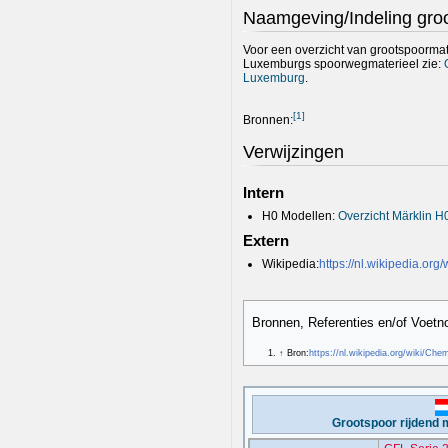
Naamgeving/Indeling gro
Voor een overzicht van grootspoormat
Luxemburgs spoorwegmaterieel zie:
Luxemburg
.
[
1
]
Bronnen:
Verwijzingen
Intern
H0 Modellen:
Overzicht Märklin 
Extern
Wikipedia:
https://nl.wikipedia.o
Bronnen, Referenties en/of Voetn
↑
Bron:
https://nl.wikipedia.org/wiki/Ch
Grootspoor rijdend 