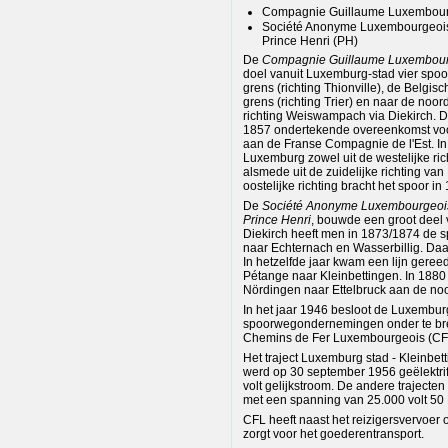
Compagnie Guillaume Luxembour
Société Anonyme Luxembourgeoise
Prince Henri (PH)
De
Compagnie Guillaume Luxembou
doel vanuit Luxemburg-stad vier spoo
grens (richting Thionville), de Belgisc
grens (richting Trier) en naar de no
richting Weiswampach via Diekirch. De
1857 ondertekende overeenkomst voo
aan de Franse Compagnie de l'Est. In
Luxemburg zowel uit de westelijke ric
alsmede uit de zuidelijke richting van
oostelijke richting bracht het spoor in 
De
Société Anonyme Luxembourgeoise
Prince Henri
, bouwde een groot deel 
Diekirch heeft men in 1873/1874 de s
naar Echternach en Wasserbillig. Daar s
In hetzelfde jaar kwam een lijn geree
Pétange naar Kleinbettingen. In 1880 
Nördingen naar Ettelbruck aan de no
In het jaar 1946 besloot de Luxembur
spoorwegondernemingen onder te br
Chemins de Fer Luxembourgeois (CF
Het traject Luxemburg stad - Kleinbet
werd op 30 september 1956 geëlektri
volt gelijkstroom. De andere trajecte
met een spanning van 25.000 volt 50 
CFL heeft naast het reizigersvervoer
zorgt voor het goederentransport.