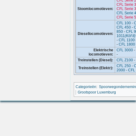
CFL Serie 
CFL Serie 
Stoomlocomotieven:
CFL Serie 
CFL Serie 
CFL Serie 
CFL 100
-
C
CFL 450
-
C
850
-
CFL 
Diesellocomotieven:
1011
(Köf II)
-
CFL 1100
-
CFL 1800
Elektrische
CFL 3000
-
locomotieven:
-
Treinstellen (Diesel):
CFL Z100
-
CFL 250
-
C
Treinstellen (Elektr):
2000
-
CFL
Categorieën
:
Spoorwegondernemi
Grootspoor Luxemburg