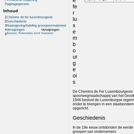
e
Paginagegevens
fe
Inhoud
r
1
Chemins de fer luxembourgeois
lu
2
Geschiedenis
x
3
Naamgeving/Indeling groospoormaterieel
4
Verwijzingen
Verwijzingen
e
Bronnen, Referenties en/of Voetnoten
5
m
b
o
ur
g
e
oi
s
De Chemins de Fer Luxembourgeois (
spoorwegmaatschappij van het Groot
1946 besloot de Luxemburgse reger
onder te brengen in een staatsonde
opgericht.
Geschiedenis
In de 19e eeuw ontstonden de eerste
groepen van ondernemers.