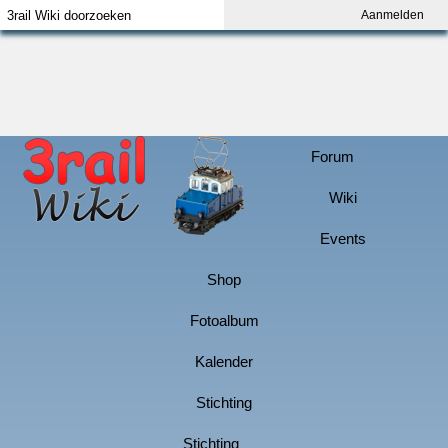
Aanmelden
Index
Aanmelden