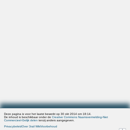
Deze pagina is voor het laatst bewerkt op 30 okt 2014 om 18:14.
De inhoud is beschikbaar onder de
Creative Commons Naamsvermelding-Niet
Commercieel-Gelijk delen
tenzij anders aangegeven.
Privacybeleid
Over 3rail Wiki
Voorbehoud