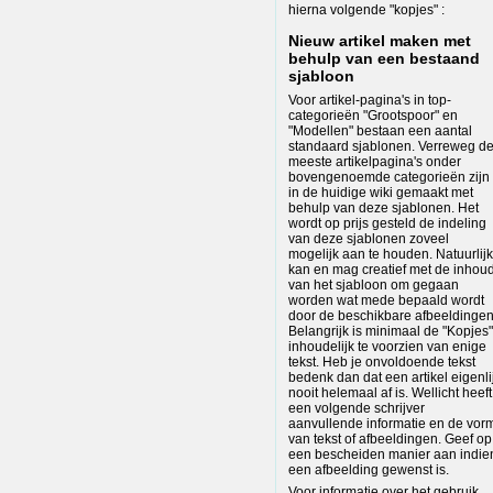
hierna volgende "kopjes" :
Nieuw artikel maken met
behulp van een bestaand
sjabloon
Voor artikel-pagina's in top-
categorieën "Grootspoor" en
"Modellen" bestaan een aantal
standaard sjablonen. Verreweg d
meeste artikelpagina's onder
bovengenoemde categorieën zijn
in de huidige wiki gemaakt met
behulp van deze sjablonen. Het
wordt op prijs gesteld de indeling
van deze sjablonen zoveel
mogelijk aan te houden. Natuurlijk
kan en mag creatief met de inhou
van het sjabloon om gegaan
worden wat mede bepaald wordt
door de beschikbare afbeeldingen
Belangrijk is minimaal de "Kopjes"
inhoudelijk te voorzien van enige
tekst. Heb je onvoldoende tekst
bedenk dan dat een artikel eigenli
nooit helemaal af is. Wellicht heeft
een volgende schrijver
aanvullende informatie en de vor
van tekst of afbeeldingen. Geef op
een bescheiden manier aan indie
een afbeelding gewenst is.
Voor informatie over het gebruik