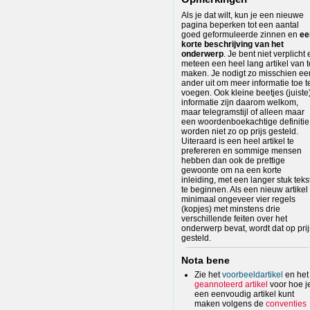
Als je dat wilt, kun je een nieuwe
pagina beperken tot een aantal
goed geformuleerde zinnen en
ee
korte beschrijving van het
onderwerp
. Je bent niet verplicht 
meteen een heel lang artikel van t
maken. Je nodigt zo misschien ee
ander uit om meer informatie toe t
voegen. Ook kleine beetjes (juiste
informatie zijn daarom welkom,
maar telegramstijl of alleen maar
een woordenboekachtige definitie
worden niet zo op prijs gesteld.
Uiteraard is een heel artikel te
prefereren en sommige mensen
hebben dan ook de prettige
gewoonte om na een korte
inleiding, met een langer stuk teks
te beginnen. Als een nieuw artikel
minimaal ongeveer vier regels
(kopjes) met minstens drie
verschillende feiten over het
onderwerp bevat, wordt dat op prij
gesteld.
Nota bene
Zie het
voorbeeldartikel
en het
geannoteerd artikel
voor hoe j
een eenvoudig artikel kunt
maken volgens de
conventies