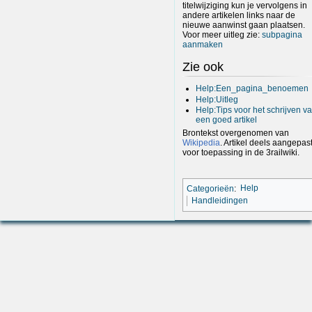
titelwijziging kun je vervolgens in
andere artikelen links naar de
nieuwe aanwinst gaan plaatsen.
Voor meer uitleg zie:
subpagina
aanmaken
Zie ook
Help:Een_pagina_benoemen
Help:Uitleg
Help:Tips voor het schrijven v
een goed artikel
Brontekst overgenomen van
Wikipedia
. Artikel deels aangepas
voor toepassing in de 3railwiki.
Categorieën
:
Help
Handleidingen