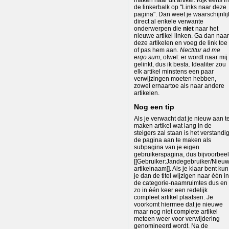
de linkerbalk op "Links naar deze
pagina". Dan weet je waarschijnlij
direct al enkele verwante
onderwerpen die
niet
naar het
nieuwe artikel linken. Ga dan naar
deze artikelen en voeg de link toe
of pas hem aan.
Nectitur ad me
ergo sum
, ofwel: er wordt naar mij
gelinkt, dus ik besta. Idealiter zou
elk artikel minstens een paar
verwijzingen moeten hebben,
zowel ernaartoe als naar andere
artikelen.
Nog een tip
Als je verwacht dat je nieuw aan t
maken artikel wat lang in de
steigers zal staan is het verstandi
de pagina aan te maken als
subpagina van je eigen
gebruikerspagina, dus bijvoorbee
[[Gebruiker:Jandegebruiker/Nieu
artikelnaam]]. Als je klaar bent kun
je dan de titel wijzigen naar één in
de categorie-naamruimtes dus en
zo in één keer een redelijk
compleet artikel plaatsen. Je
voorkomt hiermee dat je nieuwe
maar nog niet complete artikel
meteen weer voor verwijdering
genomineerd wordt. Na de