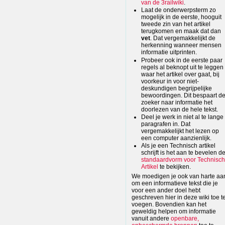
van de 3railwiki
.
Laat de onderwerpsterm zo
mogelijk in de eerste, hooguit
tweede zin van het artikel
terugkomen en maak dat dan
vet
. Dat vergemakkelijkt de
herkenning wanneer mensen
informatie uitprinten.
Probeer ook in de eerste paar
regels al beknopt uit te leggen
waar het artikel over gaat, bij
voorkeur in voor niet-
deskundigen begrijpelijke
bewoordingen. Dit bespaart d
zoeker naar informatie het
doorlezen van de hele tekst.
Deel je werk in niet al te lange
paragrafen in. Dat
vergemakkelijkt het lezen op
een computer aanzienlijk.
Als je een Technisch artikel
schrijft is het aan te bevelen d
standaardvorm voor Technisc
Artikel
te bekijken.
We moedigen je ook van harte aa
om een informatieve tekst die je
voor een ander doel hebt
geschreven hier in deze wiki toe t
voegen. Bovendien kan het
geweldig helpen om informatie
vanuit andere
openbare,