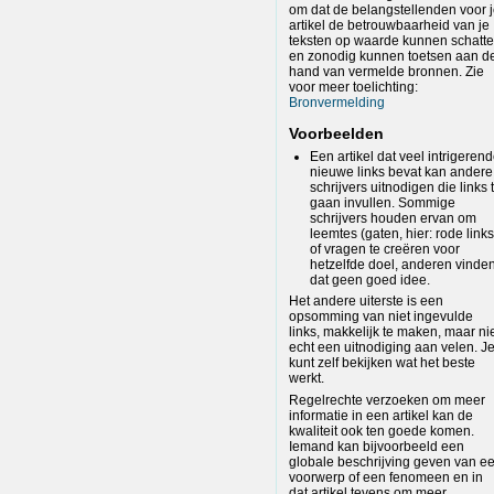
om dat de belangstellenden voor 
artikel de betrouwbaarheid van je
teksten op waarde kunnen schatt
en zonodig kunnen toetsen aan d
hand van vermelde bronnen. Zie
voor meer toelichting:
Bronvermelding
Voorbeelden
Een artikel dat veel intrigeren
nieuwe links bevat kan andere
schrijvers uitnodigen die links 
gaan invullen. Sommige
schrijvers houden ervan om
leemtes (gaten, hier: rode links
of vragen te creëren voor
hetzelfde doel, anderen vinde
dat geen goed idee.
Het andere uiterste is een
opsomming van niet ingevulde
links, makkelijk te maken, maar ni
echt een uitnodiging aan velen. J
kunt zelf bekijken wat het beste
werkt.
Regelrechte verzoeken om meer
informatie in een artikel kan de
kwaliteit ook ten goede komen.
Iemand kan bijvoorbeeld een
globale beschrijving geven van e
voorwerp of een fenomeen en in
dat artikel tevens om meer