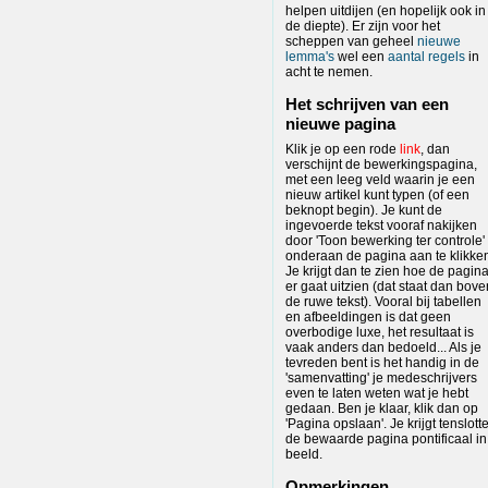
helpen uitdijen (en hopelijk ook in
de diepte). Er zijn voor het
scheppen van geheel
nieuwe
lemma's
wel een
aantal regels
in
acht te nemen.
Het schrijven van een
nieuwe pagina
Klik je op een rode
link
, dan
verschijnt de bewerkingspagina,
met een leeg veld waarin je een
nieuw artikel kunt typen (of een
beknopt begin). Je kunt de
ingevoerde tekst vooraf nakijken
door 'Toon bewerking ter controle'
onderaan de pagina aan te klikke
Je krijgt dan te zien hoe de pagin
er gaat uitzien (dat staat dan bove
de ruwe tekst). Vooral bij tabellen
en afbeeldingen is dat geen
overbodige luxe, het resultaat is
vaak anders dan bedoeld... Als je
tevreden bent is het handig in de
'samenvatting' je medeschrijvers
even te laten weten wat je hebt
gedaan. Ben je klaar, klik dan op
'Pagina opslaan'. Je krijgt tenslott
de bewaarde pagina pontificaal in
beeld.
Opmerkingen