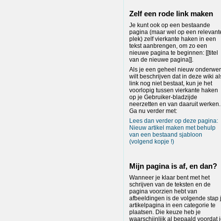
Zelf een rode link maken
Je kunt ook op een bestaande
pagina (maar wel op een relevant
plek) zelf vierkante haken in een
tekst aanbrengen, om zo een
nieuwe pagina te beginnen: [[titel
van de nieuwe pagina]].
Als je een geheel nieuw onderwe
wilt beschrijven dat in deze wiki al
link nog niet bestaat, kun je het
voorlopig tussen vierkante haken
op je Gebruiker-bladzijde
neerzetten en van daaruit werken.
Ga nu verder met:
Lees dan verder op deze pagina:
Nieuw artikel maken met behulp
van een bestaand sjabloon
(volgend kopje !)
Mijn pagina is af, en dan?
Wanneer je klaar bent met het
schrijven van de teksten en de
pagina voorzien hebt van
afbeeldingen is de volgende stap 
artikelpagina in een categorie te
plaatsen. Die keuze heb je
waarschijnlijk al bepaald voordat 