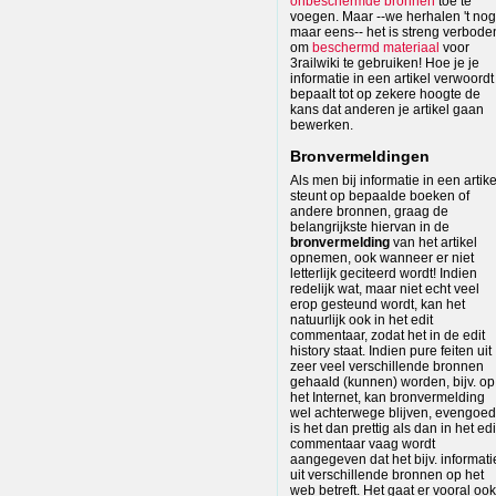
onbeschermde bronnen
toe te
voegen. Maar --we herhalen 't nog
maar eens-- het is streng verbode
om
beschermd materiaal
voor
3railwiki te gebruiken! Hoe je je
informatie in een artikel verwoordt
bepaalt tot op zekere hoogte de
kans dat anderen je artikel gaan
bewerken.
Bronvermeldingen
Als men bij informatie in een artike
steunt op bepaalde boeken of
andere bronnen, graag de
belangrijkste hiervan in de
bronvermelding
van het artikel
opnemen, ook wanneer er niet
letterlijk geciteerd wordt! Indien
redelijk wat, maar niet echt veel
erop gesteund wordt, kan het
natuurlijk ook in het edit
commentaar, zodat het in de edit
history staat. Indien pure feiten uit
zeer veel verschillende bronnen
gehaald (kunnen) worden, bijv. op
het Internet, kan bronvermelding
wel achterwege blijven, evengoed
is het dan prettig als dan in het edi
commentaar vaag wordt
aangegeven dat het bijv. informati
uit verschillende bronnen op het
web betreft. Het gaat er vooral ook