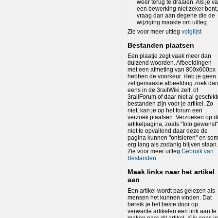
weer terug te draaien. Als je v
een bewerking niet zeker bent
vraag dan aan degene die de
wijziging maakte om uitleg.
Zie voor meer uitleg
volglijst
Bestanden plaatsen
Een plaatje zegt vaak meer dan
duizend woorden. Afbeeldingen
met een afmeting van 800x600px
hebben de voorkeur. Heb je geen
zelfgemaakte afbeelding zoek da
eens in de 3railWiki zelf, of
3railForum of daar niet al geschikt
bestanden zijn voor je artikel. Zo
niet, kan je op het forum een
verzoek plaatsen. Verzoeken op d
artikelpagina, zoals "foto gewenst"
niet te opvallend daar deze de
pagina kunnen "ontsieren" en so
erg lang als zodanig blijven staan.
Zie voor meer uitleg
Gebruik van
Bestanden
Maak links naar het artikel
aan
Een artikel wordt pas gelezen als
mensen het kunnen vinden. Dat
bereik je het beste door op
verwante artikelen een link aan te
maken naar dit artikel. Kijk eens in