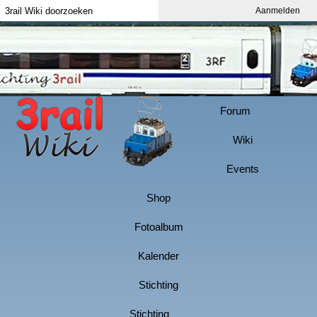
Aanmelden
Index
Aanmelden