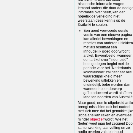
historische informatie vragen.
Iemand anders die daar de nodig
informatie over heeft, kan dan
hopelijk de verleiding niet
weerstaan deze kennis op de
3railwiki te spuien.
Een goed verwoorde eerste
versie van een nieuwe pagina
kan allerlei bewerkingen en
reacties van anderen uitlokken
met als resultaat een
inhoudelijk goed doorwrocht
artikel. Bijvoorbeeld, wanneer
een artikel over "Indonesië"
heel gedegen begint met de
periode voor het "Nederlands
kolonialisme" zal het naar alle
waarschijnlijkheid meer
bewerking uitlokken en
uiteindelijk beter worden dan
wanneer het onderwerp
geïntroduceerd wordt als "een
land ten noorden van Australië
Maar goed, een te uitgebreid artik
brengt misschien ook het nadeel
met zich mee dat het gemakkelijke
uit balans kan raken en eventueel
minder
objectief
wordt. Wie het
(beter) weet mag het zeggen! Doo
samenwerking, aanvulling en zo
nodig overleg zal de inhoud