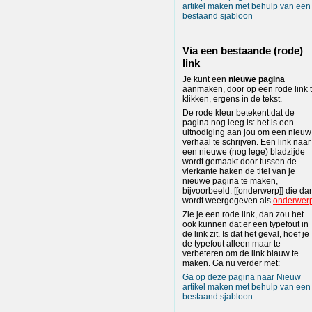
artikel maken met behulp van een
bestaand sjabloon
Via een bestaande (rode)
link
Je kunt een
nieuwe pagina
aanmaken, door op een rode link 
klikken, ergens in de tekst.
De rode kleur betekent dat de
pagina nog leeg is: het is een
uitnodiging aan jou om een nieuw
verhaal te schrijven. Een link naar
een nieuwe (nog lege) bladzijde
wordt gemaakt door tussen de
vierkante haken de titel van je
nieuwe pagina te maken,
bijvoorbeeld: [[onderwerp]] die da
wordt weergegeven als
onderwer
Zie je een rode link, dan zou het
ook kunnen dat er een typefout in
de link zit. Is dat het geval, hoef je
de typefout alleen maar te
verbeteren om de link blauw te
maken. Ga nu verder met:
Ga op deze pagina naar Nieuw
artikel maken met behulp van een
bestaand sjabloon