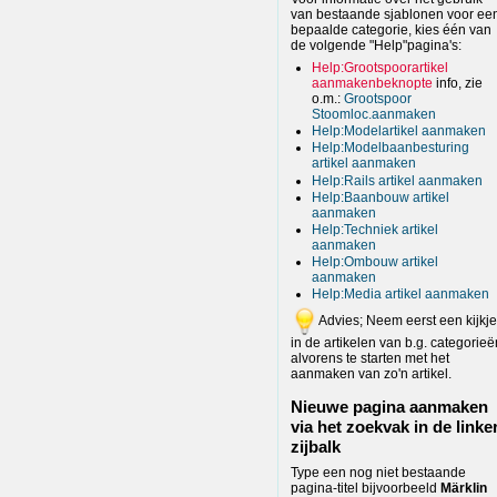
van bestaande sjablonen voor ee
bepaalde categorie, kies één van
de volgende "Help"pagina's:
Help:Grootspoorartikel
aanmakenbeknopte
info, zie
o.m.:
Grootspoor
Stoomloc.aanmaken
Help:Modelartikel aanmaken
Help:Modelbaanbesturing
artikel aanmaken
Help:Rails artikel aanmaken
Help:Baanbouw artikel
aanmaken
Help:Techniek artikel
aanmaken
Help:Ombouw artikel
aanmaken
Help:Media artikel aanmaken
Advies; Neem eerst een kijkje
in de artikelen van b.g. categorieë
alvorens te starten met het
aanmaken van zo'n artikel.
Nieuwe pagina aanmaken
via het zoekvak in de linke
zijbalk
Type een nog niet bestaande
pagina-titel bijvoorbeeld
Märklin