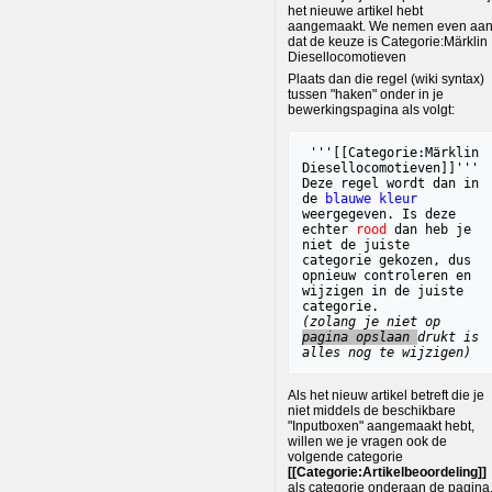
het nieuwe artikel hebt
aangemaakt. We nemen even aa
dat de keuze is Categorie:Märklin
Diesellocomotieven
Plaats dan die regel (wiki syntax)
tussen "haken" onder in je
bewerkingspagina als volgt:
 '''[[Categorie:Märklin 
Diesellocomotieven]]''' 

Deze regel wordt dan in 
de 
blauwe kleur
weergegeven. Is deze 
echter 
rood
 dan heb je 
niet de juiste 

categorie gekozen, dus 
opnieuw controleren en 
wijzigen in de juiste 
(zolang je niet op 
pagina opslaan 
drukt
is 
alles nog te wijzigen)
Als het nieuw artikel betreft die je
niet middels de beschikbare
"Inputboxen" aangemaakt hebt,
willen we je vragen ook de
volgende categorie
[[Categorie:Artikelbeoordeling]]
als categorie onderaan de pagina