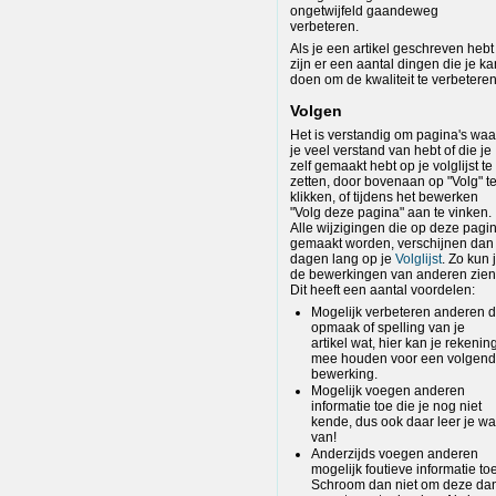
ongetwijfeld gaandeweg
verbeteren.
Als je een artikel geschreven hebt
zijn er een aantal dingen die je ka
doen om de kwaliteit te verbeteren
Volgen
Het is verstandig om pagina's waa
je veel verstand van hebt of die je
zelf gemaakt hebt op je volglijst te
zetten, door bovenaan op "Volg" t
klikken, of tijdens het bewerken
"Volg deze pagina" aan te vinken.
Alle wijzigingen die op deze pagi
gemaakt worden, verschijnen dan
dagen lang op je
Volglijst
. Zo kun 
de bewerkingen van anderen zien
Dit heeft een aantal voordelen:
Mogelijk verbeteren anderen 
opmaak of spelling van je
artikel wat, hier kan je rekenin
mee houden voor een volgen
bewerking.
Mogelijk voegen anderen
informatie toe die je nog niet
kende, dus ook daar leer je wa
van!
Anderzijds voegen anderen
mogelijk foutieve informatie toe
Schroom dan niet om deze da