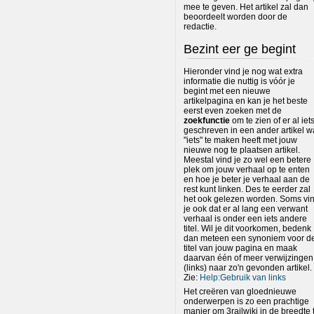
mee te geven. Het artikel zal dan
beoordeelt worden door de
redactie.
Bezint eer ge begint
Hieronder vind je nog wat extra
informatie die nuttig is vóór je
begint met een nieuwe
artikelpagina en kan je het beste
eerst even zoeken met de
zoekfunctie
om te zien of er al iet
geschreven in een ander artikel w
"iets" te maken heeft met jouw
nieuwe nog te plaatsen artikel.
Meestal vind je zo wel een betere
plek om jouw verhaal op te enten
en hoe je beter je verhaal aan de
rest kunt linken. Des te eerder zal
het ook gelezen worden. Soms vi
je ook dat er al lang een verwant
verhaal is onder een iets andere
titel. Wil je dit voorkomen, bedenk
dan meteen een synoniem voor d
titel van jouw pagina en maak
daarvan één of meer verwijzingen
(links) naar zo'n gevonden artikel.
Zie:
Help:Gebruik van links
Het creëren van gloednieuwe
onderwerpen is zo een prachtige
manier om 3railwiki in de breedte 