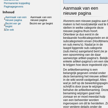
Permanente koppeling
Paginagegevens
Aanmaak van een
Inhoud
nieuwe pagina
Aanmaak van een
Aanmaak van een
1
nieuwe pagina
nieuwe pagina
Alvorens een nieuwe pagina aan 
Bezint eer ge
Bezint eer ge begint
maken is het noodzakelijk vast te 
2
begint
stellen in welke categorie deze
3
Zie ook
nieuwe pagina thuis hoort.
Orienteer je dus eerst in de
bestaande hoofdcategorieën en d
subcategorieën ervan (Hoofdmen
en sub.menu's). Nadat je in de
laagst liggende sub.categorie
(sub.menu) aangeland bent zie je
een opsomming van de daar
aanwezige artikel-pagina's. Bekijk
enkele artikel-pagina's om een id
te krijgen hoe deze ingedeeld zijn
De artikelbenaming is een
belangrijk gegeven omdat onder
deze benaming het nieuwe artikel
in de wiki wordt vastgelegd. Alles
wat je zelf op de bewerkingspagi
schrijft is door jouw te wijzigen
behalve de artikelbenaming. Dez
benaming wijzigen gaat niet
zomaar en er moet meestal hulp
van een beheerder worden
ingeroepen om dit te herstellen. Z
voor verdere details onder de