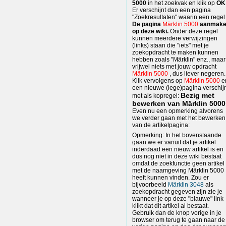
5000
in het zoekvak en klik op
OK
Er verschijnt dan een pagina
"Zoekresultaten" waarin een regel
De pagina
Märklin 5000
aanmak
op deze wiki.
Onder deze regel
kunnen meerdere verwijzingen
(links) staan die "iets" met je
zoekopdracht te maken kunnen
hebben zoals "Märklin" enz., maar
vrijwel niets met jouw opdracht
Märklin 5000
, dus liever negeren.
Klik vervolgens op
Märklin 5000
e
een nieuwe (lege)pagina verschij
Bezig met
met als kopregel:
bewerken van Märklin 5000
Even nu een opmerking alvorens
we verder gaan met het bewerken
van de artikelpagina:
Opmerking: In het bovenstaande
gaan we er vanuit dat je artikel
inderdaad een nieuw artikel is en
dus nog niet in deze wiki bestaat
omdat de zoekfunctie geen artikel
met de naamgeving Märklin 5000
heeft kunnen vinden. Zou er
bijvoorbeeld
Märklin 3048
als
zoekopdracht gegeven zijn zie je
wanneer je op deze "blauwe" link
klikt dat dit artikel al bestaat.
Gebruik dan de knop vorige in je
browser om terug te gaan naar de