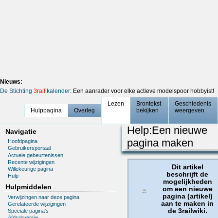
Nieuws:
De Stichting
3rail
kalender
: Een aanrader voor elke actieve modelspoor hobbyist!
Lezen
Brontekst
Geschiedenis
Hulppagina
Overleg
bekijken
weergeven
Help
:
Een nieuwe
Navigatie
pagina maken
Hoofdpagina
Gebruikersportaal
Actuele gebeurtenissen
Recente wijzigingen
Dit artikel
Willekeurige pagina
beschrijft de
Hulp
mogelijkheden
Hulpmiddelen
om een nieuwe
pagina (artikel)
Verwijzingen naar deze pagina
aan te maken in
Gerelateerde wijzigingen
de 3railwiki.
Speciale pagina's
Afdrukversie