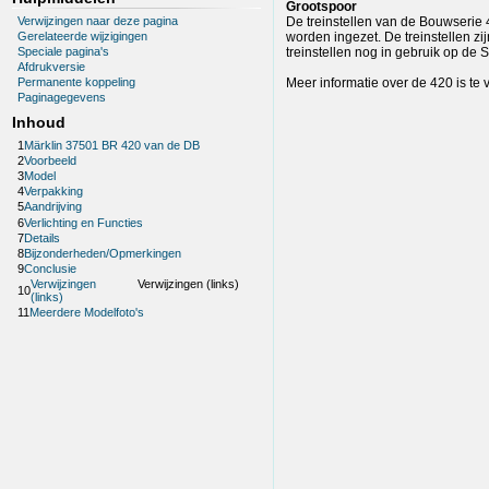
Grootspoor
Verwijzingen naar deze pagina
De treinstellen van de Bouwserie 
Gerelateerde wijzigingen
worden ingezet. De treinstellen z
treinstellen nog in gebruik op d
Speciale pagina's
Afdrukversie
Meer informatie over de 420 is te 
Permanente koppeling
Paginagegevens
Inhoud
1
Märklin 37501 BR 420 van de DB
2
Voorbeeld
3
Model
4
Verpakking
5
Aandrijving
6
Verlichting en Functies
7
Details
8
Bijzonderheden/Opmerkingen
9
Conclusie
Verwijzingen
Verwijzingen (links)
10
(links)
11
Meerdere Modelfoto's