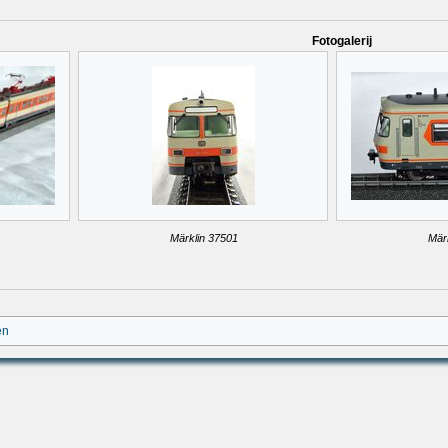
Fotogalerij
Märklin 37501
Mär
en