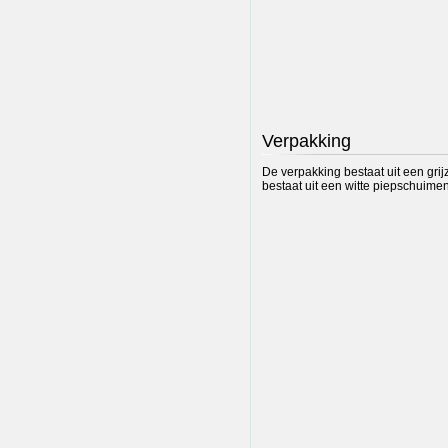
Verpakking
De verpakking bestaat uit een gri
bestaat uit een witte piepschuime