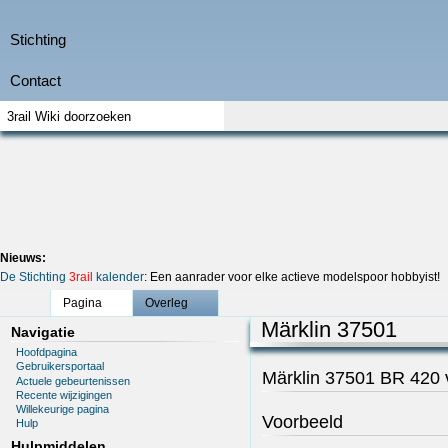
Nieuws:
De Stichting
3rail
kalender
: Een aanrader voor elke actieve modelspoor hobbyist!
Pagina
Overleg
Märklin 37501
Navigatie
Hoofdpagina
Gebruikersportaal
Märklin 37501 BR 420
Actuele gebeurtenissen
Recente wijzigingen
Willekeurige pagina
Voorbeeld
Hulp
Hulpmiddelen