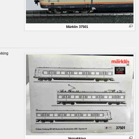
Märklin 37501
kking
Verpakking