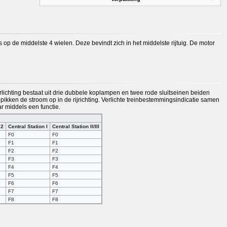
 op de middelste 4 wielen. Deze bevindt zich in het middelste rijtuig. De motor
erlichting bestaat uit drie dubbele koplampen en twee rode sluitseinen beiden
ikken de stroom op in de rijrichting. Verlichte treinbestemmingsindicatie samen
ar middels een functie.
 2
Central Station I
Central Station II/III
F0
F0
F1
F1
F2
F2
F3
F3
F4
F4
F5
F5
F6
F6
F7
F7
F8
F8