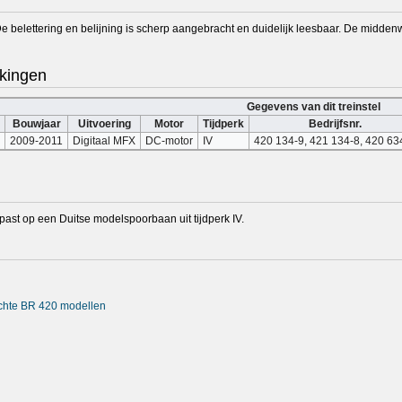
De belettering en belijning is scherp aangebracht en duidelijk leesbaar. De midd
kingen
Gegevens van dit treinstel
Bouwjaar
Uitvoering
Motor
Tijdperk
Bedrijfsnr.
2009-2011
Digitaal MFX
DC-motor
IV
420 134-9, 421 134-8, 420 63
ast op een Duitse modelspoorbaan uit tijdperk IV.
rachte BR 420 modellen