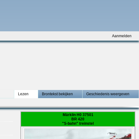
Aanmelden
Lezen
Brontekst bekijken
Geschiedenis weergeven
Märklin H0 37501
BR 420
"S-bahn" treinstel