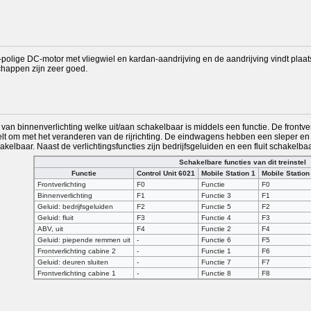
5-polige DC-motor met vliegwiel en kardan-aandrijving en de aandrijving vindt plaats
chappen zijn zeer goed.
n van binnenverlichting welke uit/aan schakelbaar is middels een functie. De frontv
elt om met het veranderen van de rijrichting. De eindwagens hebben een sleper en p
akelbaar. Naast de verlichtingsfuncties zijn bedrijfsgeluiden en een fluit schakelba
Schakelbare functies van dit treinstel
Functie
Control Unit 6021
Mobile Station 1
Mobile Station
Frontverlichting
F0
Functie
F0
Binnenverlichting
F1
Functie 3
F1
Geluid: bedrijfsgeluiden
F2
Functie 5
F2
Geluid: fluit
F3
Functie 4
F3
ABV, uit
F4
Functie 2
F4
Geluid: piepende remmen uit
-
Functie 6
F5
Frontverlichting cabine 2
-
Functie 1
F6
Geluid: deuren sluiten
-
Functie 7
F7
Frontverlichting cabine 1
-
Functie 8
F8