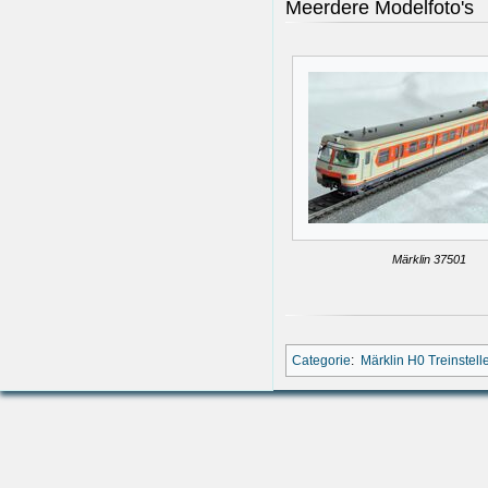
Meerdere Modelfoto's
Märklin 37501
Categorie
:
Märklin H0 Treinstell