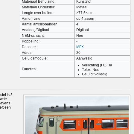
Materiaal Behuizing:
Kunststof
Materiaal Onderstel:
Metaal
Lengte over buffers:
>77,5< cm.
Aandrijving
op 4 assen
Aantal antislipbanden
4
Analoog/Digitaal:
Digitaal
NEM-schacht:
Nee
Koppeling:
-
Decoder:
MFX
Adres:
20
Geluidsmodule:
Aanwezig
Verlichting (F0): Ja
Functies:
Telex: Nee
Geluid: volledig
tel is 3-
ouwde
 Tevens
eft een