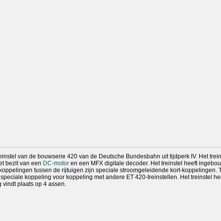
instel van de bouwserie 420 van de Deutsche Bundesbahn uit tijdperk IV. Het treins
het bezit van een
DC-motor
en een MFX digitale decoder. Het treinstel heeft ingeb
De koppelingen tussen de rijtuigen zijn speciale stroomgeleidende kort-koppelingen.
eciale koppeling voor koppeling met andere ET 420-treinstellen. Het treinstel he
 vindt plaats op 4 assen.