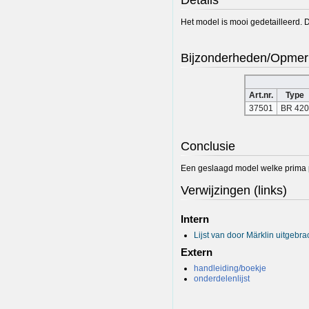
Het model is mooi gedetailleerd. 
Bijzonderheden/Opmer
Art.nr.
Type
37501
BR 420
Conclusie
Een geslaagd model welke prima p
Verwijzingen (links)
Intern
Lijst van door Märklin uitgeb
Extern
handleiding/boekje
onderdelenlijst