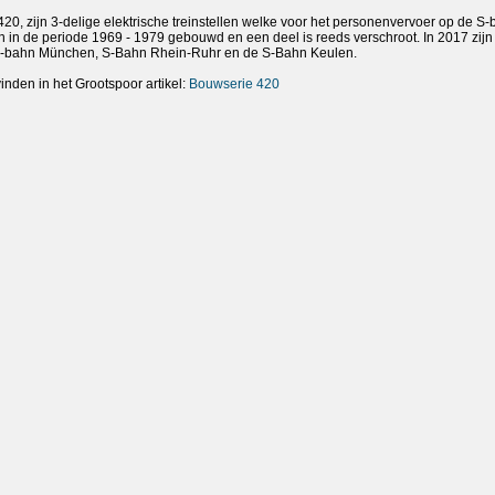
420, zijn 3-delige elektrische treinstellen welke voor het personenvervoer op de S
ijn in de periode 1969 - 1979 gebouwd en een deel is reeds verschroot. In 2017 zij
e S-bahn München, S-Bahn Rhein-Ruhr en de S-Bahn Keulen.
vinden in het Grootspoor artikel:
Bouwserie 420