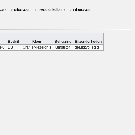
enwagen is uitgevoerd met twee enkelbenige pantograven.
Bedrijf
Kleur
Behuizing
Bijzonderheden
4-8
DB
Oranje/kiezelgrijs
Kunststof
geluid:volledig