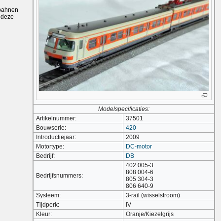
-bahnen
n deze
Modelspecificaties:
Artikelnummer:
37501
Bouwserie:
420
Introductiejaar:
2009
Motortype:
DC-motor
Bedrijf:
DB
402 005-3
808 004-6
Bedrijfsnummers:
805 304-3
806 640-9
Systeem:
3-rail (wisselstroom)
Tijdperk:
IV
Kleur:
Oranje/Kiezelgrijs