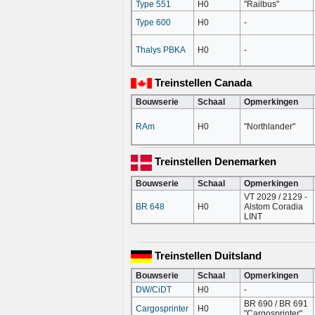
Type 551
H0
"Railbus"
Type 600
H0
-
Thalys PBKA
H0
-
Treinstellen Canada
Bouwserie
Schaal
Opmerkingen
RAm
H0
"Northlander"
Treinstellen Denemarken
Bouwserie
Schaal
Opmerkingen
VT 2029 / 2129 -
BR 648
H0
Alstom Coradia
LINT
Treinstellen Duitsland
Bouwserie
Schaal
Opmerkingen
DW/CiDT
H0
-
BR 690 / BR 691
Cargosprinter
H0
"Cargosprinter"