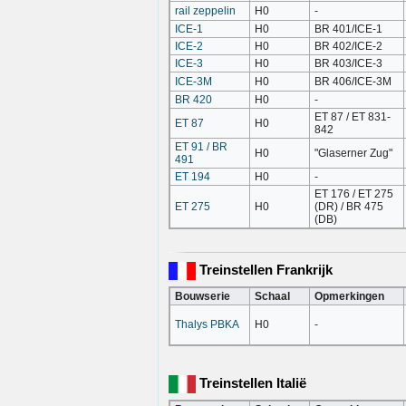
rail zeppelin
H0
-
ICE-1
H0
BR 401/ICE-1
ICE-2
H0
BR 402/ICE-2
ICE-3
H0
BR 403/ICE-3
ICE-3M
H0
BR 406/ICE-3M
BR 420
H0
-
ET 87 / ET 831-
ET 87
H0
842
ET 91 / BR
H0
"Glaserner Zug"
491
ET 194
H0
-
ET 176 / ET 275
ET 275
H0
(DR) / BR 475
(DB)
Treinstellen Frankrijk
Bouwserie
Schaal
Opmerkingen
Thalys PBKA
H0
-
Treinstellen Italië