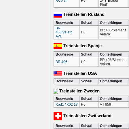
RCe 2/4
H0
2/4) "Blauer
Pfeil"
Treinstellen Rusland
Bouwserie
Schaal
Opmerkingen
BR
BR 406/Siemens
406/Velaro
H0
Velaro
AVE
Treinstellen Spanje
Bouwserie
Schaal
Opmerkingen
BR 406/Siemens
BR 406
H0
Velaro
Treinstellen USA
Bouwserie
Schaal
Opmerkingen
Treinstellen Zweden
Bouwserie
Schaal
Opmerkingen
Xod1 / X02 13
H0
VT 859
Treinstellen Zwitserland
Bouwserie
Schaal
Opmerkingen