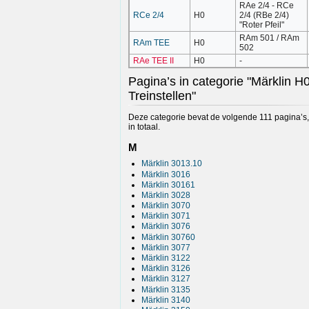
RAe 2/4 - RCe
RCe 2/4
H0
2/4 (RBe 2/4)
"Roter Pfeil"
RAm 501 / RAm
RAm TEE
H0
502
RAe TEE II
H0
-
Pagina’s in categorie "Märklin H
Treinstellen"
Deze categorie bevat de volgende 111 pagina’s,
in totaal.
M
Märklin 3013.10
Märklin 3016
Märklin 30161
Märklin 3028
Märklin 3070
Märklin 3071
Märklin 3076
Märklin 30760
Märklin 3077
Märklin 3122
Märklin 3126
Märklin 3127
Märklin 3135
Märklin 3140