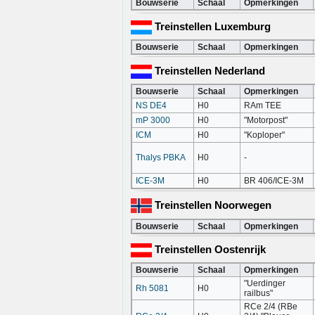
Bouwserie
Schaal
Opmerkingen
Treinstellen Luxemburg
Bouwserie
Schaal
Opmerkingen
Treinstellen Nederland
Bouwserie
Schaal
Opmerkingen
NS DE4
H0
RAm TEE
mP 3000
H0
"Motorpost"
ICM
H0
"Koploper"
Thalys PBKA
H0
-
ICE-3M
H0
BR 406/ICE-3M
Treinstellen Noorwegen
Bouwserie
Schaal
Opmerkingen
Treinstellen Oostenrijk
Bouwserie
Schaal
Opmerkingen
"Uerdinger
Rh 5081
H0
railbus"
RCe 2/4 (RBe