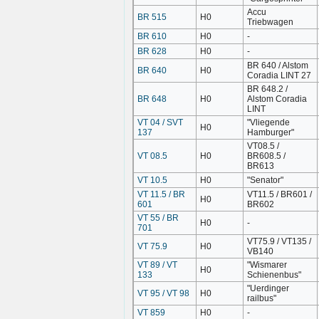
Accu
BR 515
H0
Triebwagen
BR 610
H0
-
BR 628
H0
-
BR 640 / Alstom
BR 640
H0
Coradia LINT 27
BR 648.2 /
BR 648
H0
Alstom Coradia
LINT
VT 04 / SVT
"Vliegende
H0
137
Hamburger"
VT08.5 /
VT 08.5
H0
BR608.5 /
BR613
VT 10.5
H0
"Senator"
VT 11.5 / BR
VT11.5 / BR601 /
H0
601
BR602
VT 55 / BR
H0
-
701
VT75.9 / VT135 /
VT 75.9
H0
VB140
VT 89 / VT
"Wismarer
H0
133
Schienenbus"
"Uerdinger
VT 95 / VT 98
H0
railbus"
VT 859
H0
-