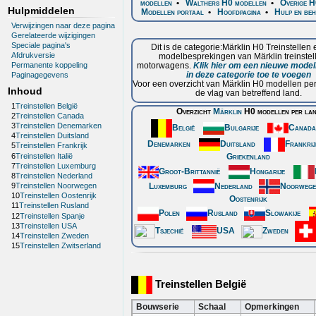
modellen
•
Walthers H0 modellen
•
Overige H
Hulpmiddelen
Modellen portaal
•
Hoofdpagina
•
Hulp en be
Verwijzingen naar deze pagina
Gerelateerde wijzigingen
Speciale pagina's
Dit is de categorie:Märklin H0 Treinstellen
Afdrukversie
modelbesprekingen van Märklin treinstel
Permanente koppeling
motorwagens.
Klik hier om een nieuwe mode
in deze categorie toe te voegen
Paginagegevens
Voor een overzicht van Märklin H0 modellen per 
Inhoud
de vlag van betreffend land.
1
Treinstellen België
Overzicht
Märklin
H0 modellen per la
2
Treinstellen Canada
3
Treinstellen Denemarken
België
Bulgarije
Canad
4
Treinstellen Duitsland
Denemarken
Duitsland
Frankri
5
Treinstellen Frankrijk
6
Treinstellen Italië
Griekenland
7
Treinstellen Luxemburg
Groot-Brittannië
Hongarije
8
Treinstellen Nederland
Luxemburg
Nederland
Noorweg
9
Treinstellen Noorwegen
10
Treinstellen Oostenrijk
Oostenrijk
11
Treinstellen Rusland
Polen
Rusland
Slowakije
12
Treinstellen Spanje
13
Treinstellen USA
Tsjechië
USA
Zweden
14
Treinstellen Zweden
15
Treinstellen Zwitserland
Treinstellen België
Bouwserie
Schaal
Opmerkingen