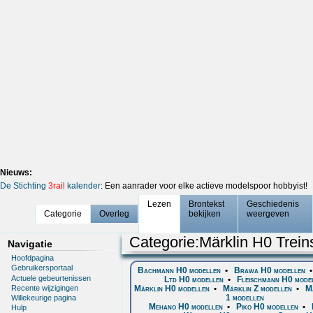
Nieuws:
De Stichting
3rail
kalender
: Een aanrader voor elke actieve modelspoor hobbyist!
Lezen
Brontekst
Geschiedenis
Categorie
Overleg
bekijken
weergeven
Categorie
:
Märklin H0 Trein
Navigatie
Hoofdpagina
Gebruikersportaal
Bachmann H0 modellen
•
Brawa H0 modellen
Actuele gebeurtenissen
Ltd H0 modellen
•
Fleischmann H0 mode
Recente wijzigingen
Märklin H0 modellen
•
Märklin Z modellen
•
M
1 modellen
Willekeurige pagina
Mehano H0 modellen
•
Piko H0 modellen
•
Hulp