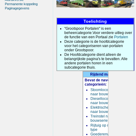
Permanente koppeling
Paginagegevens
Toelichting
"Grootspoor Portalen" is een
beheercategorie.Voor verdere uitleg over
de functie van een Portaal zie
Portalen
Deze categorie is de hoofdcategorie
voor het categoriseren van portalen
onder Grootspoor.
De Hoofdcategorie dient alleen de
belangrijkste pagina's te bevatten. Alle
andere portalen horen in een
subcategorie thuis.
Rijdend materieel
Bevat de navolgende
categorieën:
Stoomlocomotief
naar bouwserie
Diesellocomotief
naar bouwserie
Elektrischelocomotief
naar bouwserie
Treinstel naar
bouwserie
Rijtuig op naam en
type
Goederenwagon op