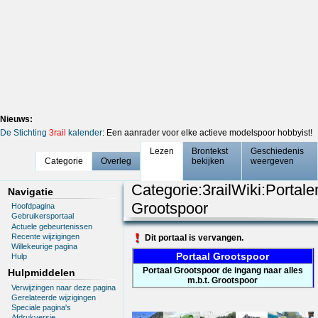
Nieuws:
De Stichting
3rail
kalender
: Een aanrader voor elke actieve modelspoor hobbyist!
Lezen
Brontekst
Geschiedenis
Categorie
Overleg
bekijken
weergeven
Categorie
:
3railWiki:Portale
Navigatie
Grootspoor
Hoofdpagina
Gebruikersportaal
Actuele gebeurtenissen
Recente wijzigingen
Dit portaal is vervangen.
Willekeurige pagina
Portaal Grootspoor
Hulp
Portaal Grootspoor de ingang naar alles
Hulpmiddelen
m.b.t. Grootspoor
Verwijzingen naar deze pagina
Gerelateerde wijzigingen
Speciale pagina's
Afdrukversie