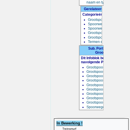
naam en type
Gerelateerde onderwerpen
Categorieën:
Grootspoor Historie
Spoorwegondernemingen
Spoorwegfabrikanten
Grootspoor Materieel
Grootspoor Musea
Termen en Begrippen
Sub. Portalen onder
Grootspoor
Dit Infoblok bevat de
navolgende Portalen:
Grootspoor België
Grootspoor Duitsland
Grootspoor Frankrijk
Grootspoor Luxemburg
Grootspoor Nederland
Grootspoor Oostenrijk
Grootspoor Spanje
Grootspoor USA
Grootspoor Zwitserland
Spoorwegondernemingen
In Bewerking !
Treinsmurf