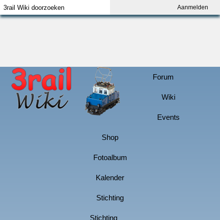
Aanmelden
Index
Aanmelden