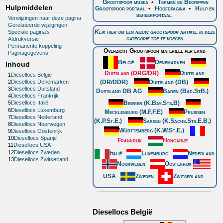
Grootspoor musea
•
Termen en Begrippen
Hulpmiddelen
Grootspoor portaal
•
Hoofdpagina
•
Hulp en
beheerportaal
Verwijzingen naar deze pagina
Gerelateerde wijzigingen
Klik hier om een nieuw grootspoor artikel in deze
Speciale pagina's
categorie toe te voegen
Afdrukversie
Permanente koppeling
Overzicht Grootspoor materieel per land
Paginagegevens
België
Denemarken
Inhoud
Duitsland (DRG/DR)
Duitsland
1
Diesellocs België
2
Diesellocs Denemarken
(DR/DDR)
Duitsland (DB)
3
Diesellocs Duitsland
Duitsland DB AG
Baden (Bad.StB.)
4
Diesellocs Frankrijk
Beieren (K.Bay.Sts.B)
5
Diesellocs Italië
6
Diesellocs Luxemburg
Mecklenburg (M.F.F.E)
Pruissen
7
Diesellocs Nederland
(K.P.St.E.)
Saksen (K.Sächs.Sts.E.B.)
8
Diesellocs Noorwegen
Württemberg (K.W.St.E.)
9
Diesellocs Oostenrijk
10
Diesellocs Spanje
Frankrijk
Hongarije
11
Diesellocs USA
12
Diesellocs Zweden
Italië
Luxemburg
Nederland
13
Diesellocs Zwitserland
Noorwegen
Oostenrijk
USA
Zweden
Zwitserland
Diesellocs België