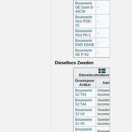
Bouwserie
GE Dash 8-
-
40CW
Bouwserie
Alco RSD-
-
15
Bouwserie
-
Alco PA-1
Bouwserie
-
EMD E8A/B
Bouwserie
-
GE P-42
Diesellocs Zweden
Dieselocomotieven Zweden
Grootspoor
Aantekening
Artikel
Bouwserie
Universele
SJ T43
locomotief
Bouwserie
Goederen/Rangeer
SJ T44
locomotief
Bouwserie
Goederen/Rangeer
SJ V4
locomotief
Bouwserie
Goederen/Rangeer
SJ V5
locomotief
Bouwserie
Rangeerlocomotief