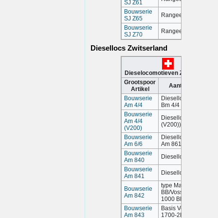
SJ Z61
Bouwserie
Rangeerlocomotief
SJ Z65
Bouwserie
Rangeerlocomotief
SJ Z70
Diesellocs Zwitserland
Dieselocomotieven Zwitserland
Grootspoor
Aantekening
Artikel
Bouwserie
Dieselloc (Am 4/4,
Am 4/4
Bm 4/4 II)
Bouwserie
Dieselloc (Am 4/4
Am 4/4
(V200))
(V200)
Bouwserie
Dieselloc (Am 6/6,
Am 6/6
Am 861)
Bouwserie
Dieselloc (Am 840)
Am 840
Bouwserie
Dieselloc (Am 841)
Am 841
type MaK G 1204
Bouwserie
BB/Vossloh G
Am 842
1000 BB
Bouwserie
Basis Vossloh G
Am 843
1700-2BB