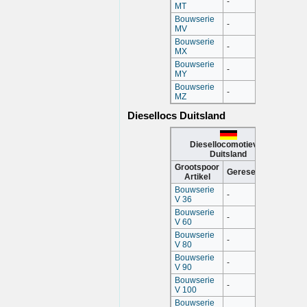
-
MT
Bouwserie
-
MV
Bouwserie
-
MX
Bouwserie
-
MY
Bouwserie
-
MZ
Diesellocs Duitsland
Diesellocomotieven
Duitsland
Grootspoor
Gereserveerd
Artikel
Bouwserie
-
V 36
Bouwserie
-
V 60
Bouwserie
-
V 80
Bouwserie
-
V 90
Bouwserie
-
V 100
Bouwserie