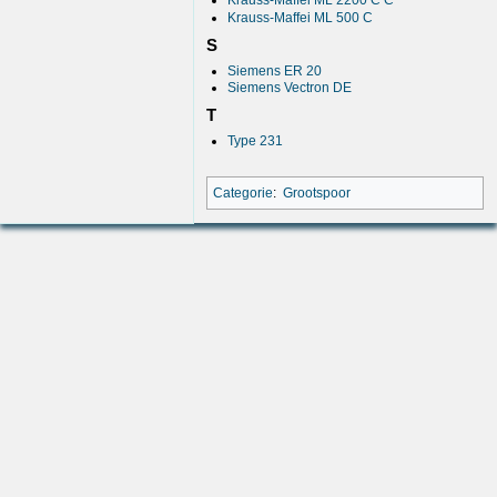
Krauss-Maffei ML 2200 C’C’
Krauss-Maffei ML 500 C
S
Siemens ER 20
Siemens Vectron DE
T
Type 231
Categorie
:
Grootspoor