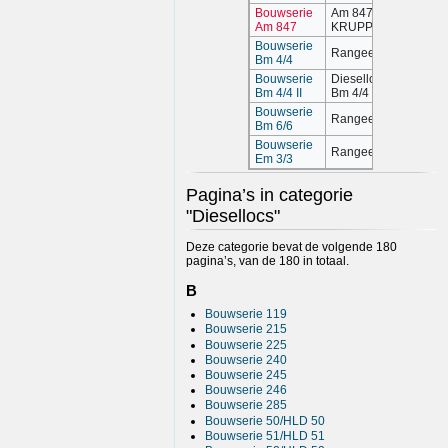
Bouwserie
Am 847 (ex
Am 847
KRUPP V100)
Bouwserie
Rangeerlocomotief
Bm 4/4
Bouwserie
Dieselloc (Am 4/4,
Bm 4/4 II
Bm 4/4 II)
Bouwserie
Rangeerlocomotief
Bm 6/6
Bouwserie
Rangeerlocomotief
Em 3/3
Pagina’s in categorie
"Diesellocs"
Deze categorie bevat de volgende 180
pagina’s, van de 180 in totaal.
B
Bouwserie 119
Bouwserie 215
Bouwserie 225
Bouwserie 240
Bouwserie 245
Bouwserie 246
Bouwserie 285
Bouwserie 50/HLD 50
Bouwserie 51/HLD 51