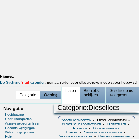
Nieuws:
De Stichting
3rail
kalender
: Een aanrader voor elke actieve modelspoor hobbyist!
Lezen
Brontekst
Geschiedenis
Categorie
Overleg
bekijken
weergeven
Categorie
:
Diesellocs
Navigatie
Hoofdpagina
Gebruikersportaal
Stoomlocomotieven
•
Diesellocomotieven
•
Actuele gebeurtenissen
Elektrische locomotieven
•
Treinstellen
•
Recente wijzigingen
Rijtuigen
•
Goederenwagens
Historie
•
Spoorwegondernemingen
•
Willekeurige pagina
Spoorwegfabrikanten
•
Grootspoormaterieel
•
Hulp