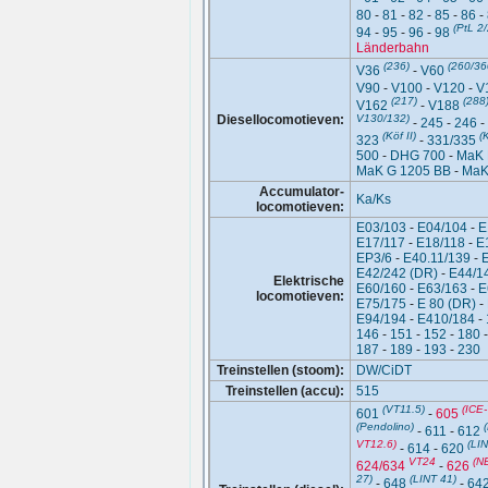
80
-
81
-
82
-
85
-
86
-
(PtL 2/
94
-
95
-
96
-
98
Länderbahn
(236)
(260/36
V36
-
V60
V90
-
V100
-
V120
-
V
(217)
(288
V162
-
V188
Diesellocomotieven:
V130/132)
-
245
-
246
-
(Köf II)
(K
323
-
331/335
500
-
DHG 700
-
MaK 
MaK G 1205 BB
-
MaK
Accumulator-
Ka/Ks
locomotieven:
E03/103
-
E04/104
-
E
E17/117
-
E18/118
-
E
EP3/6
-
E40.11/139
-
E42/242 (DR)
-
E44/1
Elektrische
E60/160
-
E63/163
-
E
locomotieven:
E75/175
-
E 80 (DR)
-
E94/194
-
E410/184
-
146
-
151
-
152
-
180
187
-
189
-
193
-
230
Treinstellen (stoom):
DW/CiDT
Treinstellen (accu):
515
(VT11.5)
(ICE
601
-
605
(Pendolino)
-
611
-
612
VT12.6)
(LIN
-
614
-
620
VT24
(N
624/634
-
626
27)
(LINT 41)
-
648
-
64