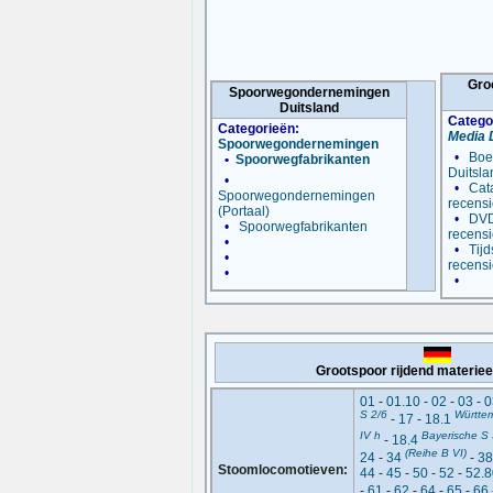
Gro
Spoorwegondernemingen
Duitsland
Catego
Categorieën:
Media 
Spoorwegondernemingen
•
Boe
•
Spoorwegfabrikanten
Duitsla
•
•
Cat
Spoorwegondernemingen
recensi
(Portaal)
•
DVD
•
Spoorwegfabrikanten
recensi
•
•
Tijd
•
recensi
•
•
Grootspoor rijdend materiee
01
-
01.10
-
02
-
03
-
0
S 2/6
Württe
-
17
-
18.1
IV h
Bayerische S 
-
18.4
(Reihe B VI)
24
-
34
-
3
Stoomlocomotieven:
44
-
45
-
50
-
52
-
52.8
-
61
-
62
-
64
-
65
-
66