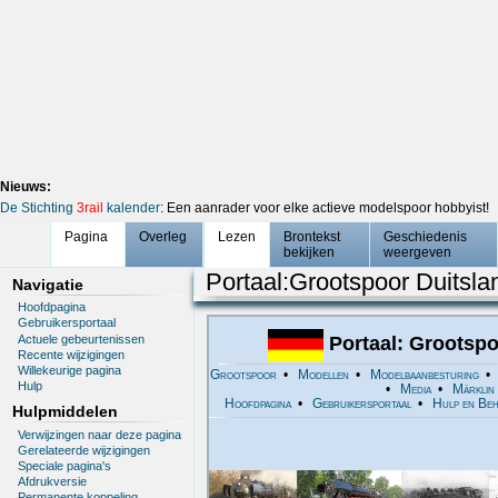
Nieuws:
De Stichting
3rail
kalender
: Een aanrader voor elke actieve modelspoor hobbyist!
Pagina
Overleg
Lezen
Brontekst
Geschiedenis
bekijken
weergeven
Portaal:Grootspoor Duitsla
Navigatie
Hoofdpagina
Gebruikersportaal
Actuele gebeurtenissen
Portaal: Grootspo
Recente wijzigingen
Willekeurige pagina
Grootspoor
•
Modellen
•
Modelbaanbesturing
Hulp
•
Media
•
Märklin
Hoofdpagina
•
Gebruikersportaal
•
Hulp en Beh
Hulpmiddelen
Verwijzingen naar deze pagina
Gerelateerde wijzigingen
Speciale pagina's
Afdrukversie
Permanente koppeling