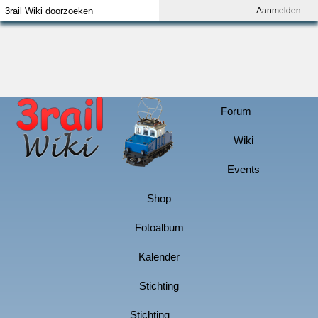
Aanmelden
Index
Aanmelden