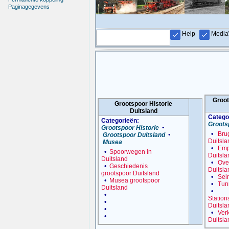
Paginagegevens
Help
Media
Groot
Grootspoor Historie
Duitsland
Catego
Categorieën:
Groots
Grootspoor Historie
•
•
Bru
Grootspoor Duitsland
•
Duitsla
Musea
•
Emp
•
Spoorwegen in
Duitsla
Duitsland
•
Ove
•
Geschiedenis
Duitsla
grootspoor Duitsland
•
Sei
•
Musea grootspoor
•
Tun
Duitsland
•
•
Statio
•
Duitsla
•
•
Ver
•
Duitsla