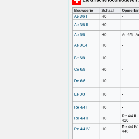
Bouwserie
Schaal
Opmerki
Ae 3/6 I
H0
-
Ae 3/6 II
H0
-
Ae 6/6
H0
Ae 6/6 - 
Ae 8/14
H0
-
Be 6/8
H0
-
Ce 6/8
H0
-
De 6/6
H0
-
Ee 3/3
H0
-
Re 4/4 I
H0
-
Re 4/4 II 
Re 4/4 II
H0
420
Re 4/4 IV 
Re 4/4 IV
H0
446