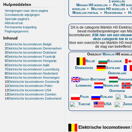
1 modellen
Hulpmiddelen
Mehano H0 modellen
•
Piko H0 mod
modellen
•
Walthers H0 modellen
•
Verwijzingen naar deze pagina
Modellen portaal
•
Hoofdpagina
•
Hu
Gerelateerde wijzigingen
Speciale pagina's
Afdrukversie
Permanente koppeling
Dit is de categorie:Märklin H0 Elektri
bevat modelbesprekingen van Märk
Paginagegevens
locomotieven.
Klik hier om een nieuw
Inhoud
deze categorie toe te 
Voor een overzicht van Märklin H0 model
1
Elektrische locomotieven België
de vlag van betreffend 
2
Elektrische locomotieven Denemarken
3
Elektrische locomotieven Duitsland
Overzicht
Märklin
H0 modelle
4
Elektrische locomotieven Frankrijk
België
Bulgarije
5
Elektrische locomotieven Hongarije
6
Elektrische locomotieven Italië
Denemarken
Duitsland
7
Elektrische locomotieven Luxemburg
Griekenland
8
Elektrische locomotieven Nederland
9
Elektrische locomotieven Noorwegen
Groot-Brittannië
Hongarij
10
Elektrische locomotieven Oostenrijk
Luxemburg
Nederland
11
Elektrische locomotieven Polen
12
Elektrische locomotieven USA
Oostenrijk
13
Elektrische locomotieven Zweden
Polen
Rusland
Slow
14
Elektrische locomotieven Zwitserland
Tsjechië
USA
Zwed
Elektrische locomotieven 