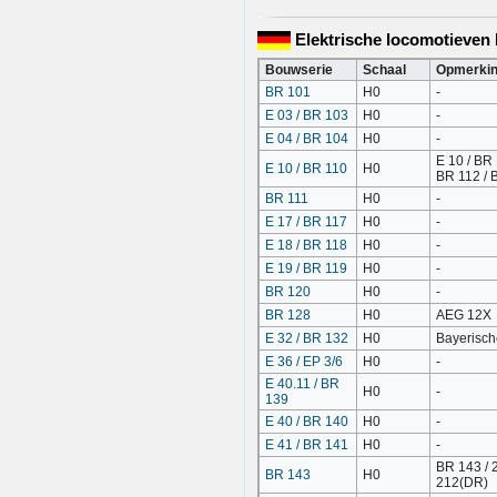
Elektrische locomotieven 
Bouwserie
Schaal
Opmerki
BR 101
H0
-
E 03 / BR 103
H0
-
E 04 / BR 104
H0
-
E 10 / BR 
E 10 / BR 110
H0
BR 112 / 
BR 111
H0
-
E 17 / BR 117
H0
-
E 18 / BR 118
H0
-
E 19 / BR 119
H0
-
BR 120
H0
-
BR 128
H0
AEG 12X
E 32 / BR 132
H0
Bayerisch
E 36 / EP 3/6
H0
-
E 40.11 / BR
H0
-
139
E 40 / BR 140
H0
-
E 41 / BR 141
H0
-
BR 143 / 2
BR 143
H0
212(DR)