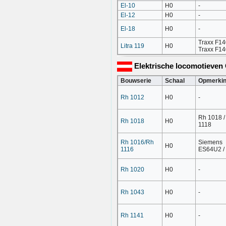
El-10
H0
-
El-12
H0
-
El-18
H0
-
Traxx F14
Litra 119
H0
Traxx F1
Elektrische locomotieven 
Bouwserie
Schaal
Opmerki
Rh 1012
H0
-
Rh 1018 /
Rh 1018
H0
1118
Rh 1016/Rh
Siemens
H0
1116
ES64U2 / 
Rh 1020
H0
-
Rh 1043
H0
-
Rh 1141
H0
-