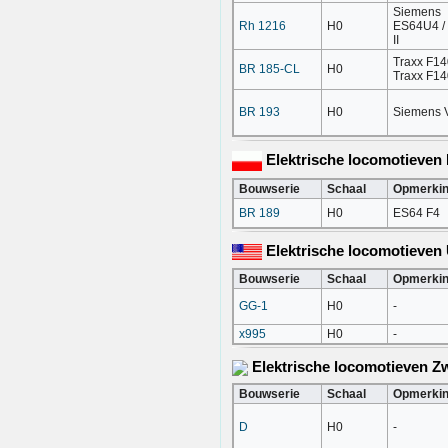
Siemens
Rh 1216
H0
ES64U4 / 
II
Traxx F14
BR 185-CL
H0
Traxx F1
BR 193
H0
Siemens V
Elektrische locomotieven
Bouwserie
Schaal
Opmerki
BR 189
H0
ES64 F4
Elektrische locomotieven
Bouwserie
Schaal
Opmerki
GG-1
H0
-
x995
H0
-
Elektrische locomotieven 
Bouwserie
Schaal
Opmerki
D
H0
-