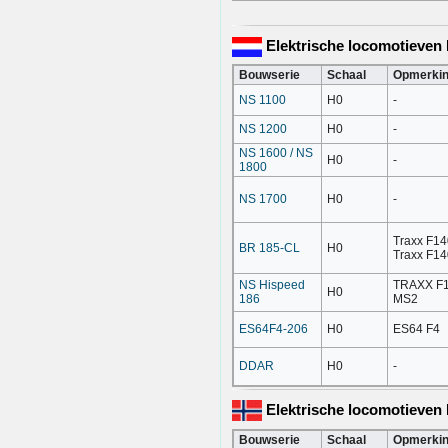
Elektrische locomotieven
Bouwserie
Schaal
Opmerki
NS 1100
H0
-
NS 1200
H0
-
NS 1600 / NS
H0
-
1800
NS 1700
H0
-
Traxx F14
BR 185-CL
H0
Traxx F1
NS Hispeed
TRAXX F
H0
186
MS2
ES64F4-206
H0
ES64 F4
DDAR
H0
-
Elektrische locomotieve
Bouwserie
Schaal
Opmerki