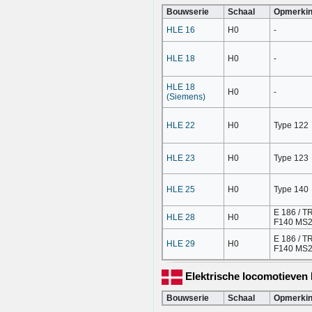
Bouwserie
Schaal
Opmerki
HLE 16
H0
-
HLE 18
H0
-
HLE 18
H0
-
(Siemens)
HLE 22
H0
Type 122
HLE 23
H0
Type 123
HLE 25
H0
Type 140
E 186 / 
HLE 28
H0
F140 MS
E 186 / 
HLE 29
H0
F140 MS
Elektrische locomotieve
Bouwserie
Schaal
Opmerki