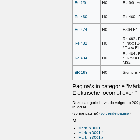
Re 6/6
H0
Re 6/6 - 
Re 460
H0
Re 460 - 
Re 474
H0
ES64 F4
Re 482 / 
Re 482
H0
/ Traxx F
/ Traxx F
Re 484 / 
Re 484
H0
/ TRAXX 
MS2
BR 193
H0
Siemens V
Pagina’s in categorie "Märk
Elektrische locomotieven"
Deze categorie bevat de volgende 200 
in totaal.
(vorige pagina) (
volgende pagina
)
M
Märklin 3001
Märklin 3001.4
Märklin 3001.7