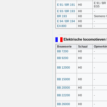
E 91 / BR 
E 91 / BR 191
H0
EG5
E 93 / BR 193
H0
-
BR 193
H0
Siemens V
E 94 / BR 194
H0
-
EA 800
H0
-
Elektrische locomotieven 
Bouwserie
Schaal
Opmerki
BB 7200
H0
-
BB 9200
H0
-
BB 12000
H0
-
BB 15000
H0
-
BB 20000
H0
-
BB 22200
H0
-
BB 26000
H0
-