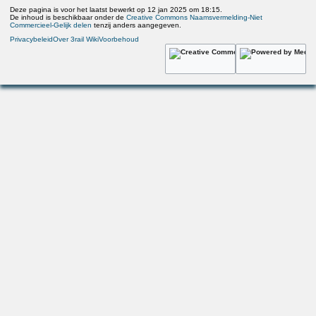
Deze pagina is voor het laatst bewerkt op 12 jan 2025 om 18:15.
De inhoud is beschikbaar onder de
Creative Commons Naamsvermelding-Niet
Commercieel-Gelijk delen
tenzij anders aangegeven.
Privacybeleid
Over 3rail Wiki
Voorbehoud