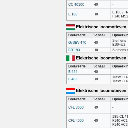
CC 40100
H0
-
E 186 / 
E 186
H0
F140 MS
Elektrische locomotieven 
Bouwserie
Schaal
Opmerki
Siemens
GySEV 470
H0
ES64U2
BR 193
H0
Siemens V
Elektrische locomotieven I
Bouwserie
Schaal
Opmerki
E 424
H0
-
Traxx F14
E 483
H0
Traxx F1
Elektrische locomotieve
Bouwserie
Schaal
Opmerki
CFL 3600
H0
-
185-CL / 
CFL 4000
H0
F140 AC1 
F140 AC2