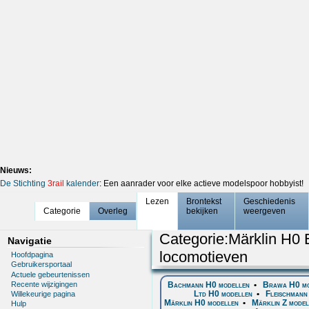
Nieuws:
De Stichting
3rail
kalender
: Een aanrader voor elke actieve modelspoor hobbyist!
Lezen
Brontekst
Geschiedenis
Categorie
Overleg
bekijken
weergeven
Categorie
:
Märklin H0 
Navigatie
locomotieven
Hoofdpagina
Gebruikersportaal
Actuele gebeurtenissen
Recente wijzigingen
Bachmann H0 modellen
•
Brawa H0 mo
Ltd H0 modellen
•
Fleischmann
Willekeurige pagina
Märklin H0 modellen
•
Märklin Z model
Hulp