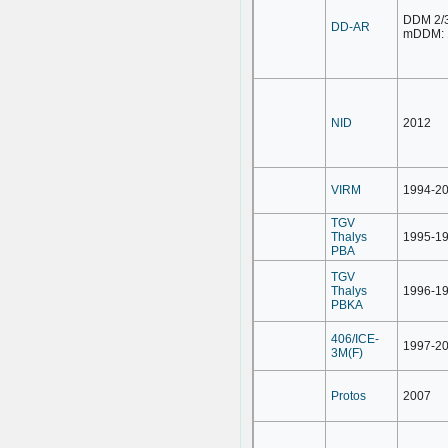
DDM 2/3
DD-AR
mDDM: 
NID
2012
VIRM
1994-2
TGV
Thalys
1995-1
PBA
TGV
Thalys
1996-1
PBKA
406/ICE-
1997-2
3M(F)
Protos
2007