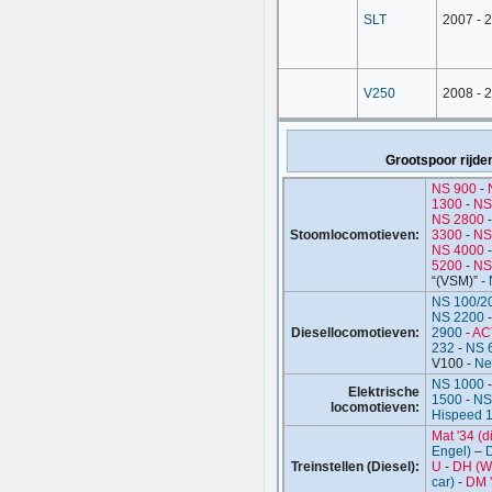
SLT
2007 - 
V250
2008 - 
Grootspoor rijde
NS 900
-
1300
-
NS
NS 2800
Stoomlocomotieven:
3300
-
NS
NS 4000
5200
-
NS
“(VSM)” -
NS 100/2
NS 2200
Diesellocomotieven:
2900
-
AC
232
-
NS 
V100 -
Ne
NS 1000
Elektrische
1500
-
NS
locomotieven:
Hispeed 
Mat '34 (d
Engel)
–
D
Treinstellen (Diesel):
U
-
DH (W
car)
-
DM '
Spurt / Vel