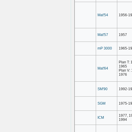
Mat'54
1956-1
Mat'57
1957
mP 3000
1965-1
Plan T: 
1965
Mat'64
Plan V:
1976
SM'90
1992-1
SGM
1975-1
1977, 1
ICM
1994