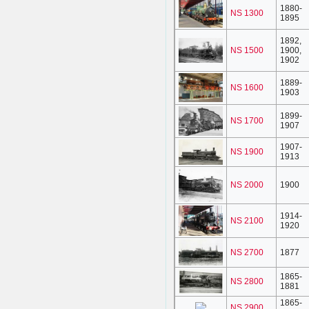
1880-
NS 1300
1895
1892,
NS 1500
1900,
1902
1889-
NS 1600
1903
1899-
NS 1700
1907
1907-
NS 1900
1913
NS 2000
1900
1914-
NS 2100
1920
NS 2700
1877
1865-
NS 2800
1881
1865-
NS 2900