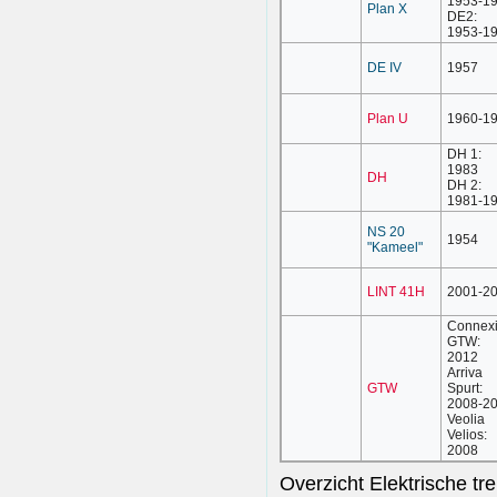
DE2:
1953-1
DE IV
1957
Plan U
1960-1
DH 1:
1983
DH
DH 2:
1981-1
NS 20
1954
"Kameel"
LINT 41H
2001-2
Connex
GTW:
2012
Arriva
GTW
Spurt:
2008-2
Veolia
Velios:
2008
Overzicht Elektrische tre