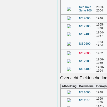
NedTrain
2003-
Serie 700
2004
NS 2000
1946
1955-
NS 2200
1958
1954-
NS 2400
1957
1953-
NS 2600
1954
NS 2800
1962
1956-
NS 2900
1959
1988-
NS 6400
1994
Overzicht Elektrische l
Afbeelding
Bouwserie
Bouwja
NS 1000
1948
1950-
NS 1100
1956
1951-