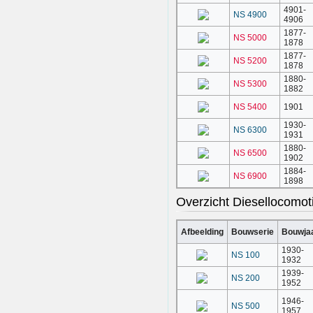
4901-
NS 4900
4906
1877-
NS 5000
1878
1877-
NS 5200
1878
1880-
NS 5300
1882
NS 5400
1901
1930-
NS 6300
1931
1880-
NS 6500
1902
1884-
NS 6900
1898
Overzicht Diesellocomot
Afbeelding
Bouwserie
Bouwja
1930-
NS 100
1932
1939-
NS 200
1952
1946-
NS 500
1957