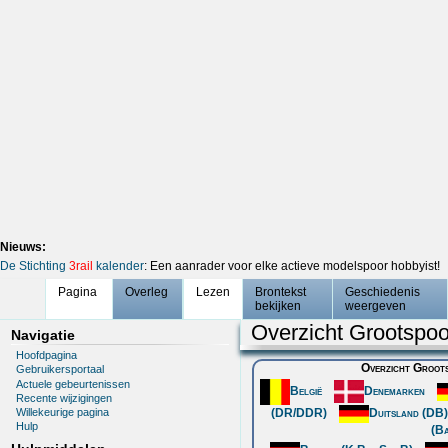
Nieuws:
De Stichting
3rail
kalender
: Een aanrader voor elke actieve modelspoor hobbyist!
Pagina
Overleg
Lezen
Brontekst
Geschiedenis
bekijken
weergeven
Overzicht Grootspoo
Navigatie
Hoofdpagina
Overzicht Groots
Gebruikersportaal
Actuele gebeurtenissen
België
Denemarken
Recente wijzigingen
Willekeurige pagina
(DR/DDR)
Duitsland (DB
Hulp
(B