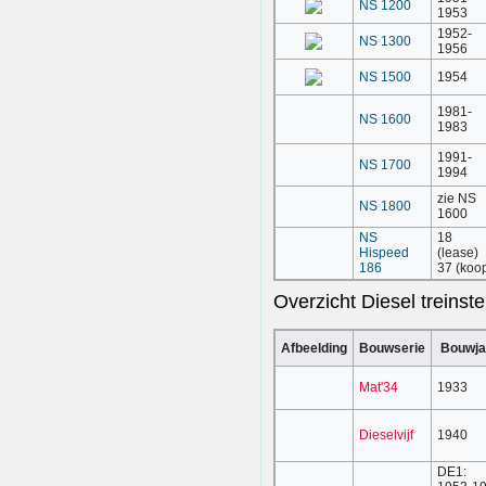
NS 1200
1953
1952-
NS 1300
1956
NS 1500
1954
1981-
NS 1600
1983
1991-
NS 1700
1994
zie NS
NS 1800
1600
NS
18
Hispeed
(lease)
186
37 (koo
Overzicht Diesel treinste
Afbeelding
Bouwserie
Bouwja
Mat'34
1933
Dieselvijf
1940
DE1:
1953-1
Plan X