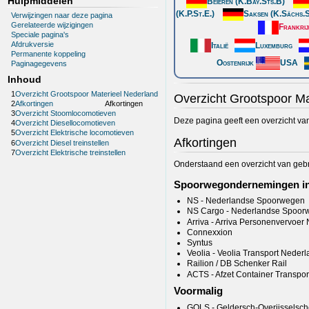
Hulpmiddelen
Beieren (K.Bay.Sts.B)
(K.P.St.E.)
Saksen (K.Sächs.S
Verwijzingen naar deze pagina
Gerelateerde wijzigingen
Frankrij
Speciale pagina's
Afdrukversie
Italië
Luxemburg
Permanente koppeling
Oostenrijk
USA
Paginagegevens
Inhoud
1
Overzicht Grootspoor Materieel Nederland
Overzicht Grootspoor Ma
2
Afkortingen
Afkortingen
3
Overzicht Stoomlocomotieven
Deze pagina geeft een overzicht va
4
Overzicht Diesellocomotieven
5
Overzicht Elektrische locomotieven
Afkortingen
6
Overzicht Diesel treinstellen
7
Overzicht Elektrische treinstellen
Onderstaand een overzicht van gebru
Spoorwegondernemingen in
NS - Nederlandse Spoorwegen
NS Cargo - Nederlandse Spoor
Arriva - Arriva Personenvervoer
Connexxion
Syntus
Veolia - Veolia Transport Neder
Railion / DB Schenker Rail
ACTS - Afzet Container Transpo
Voormalig
GOLS - Geldersch-Overijsselsc