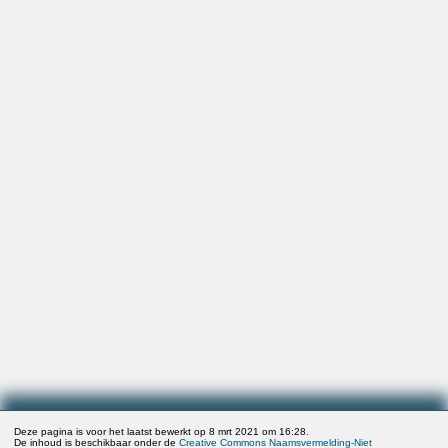
Deze pagina is voor het laatst bewerkt op 8 mrt 2021 om 16:28.
De inhoud is beschikbaar onder de
Creative Commons Naamsvermelding-Niet
Commercieel-Gelijk delen
tenzij anders aangegeven.