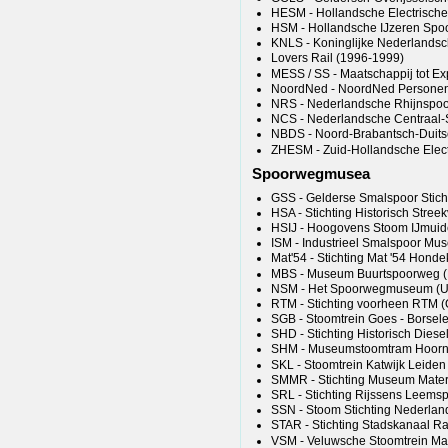
HESM - Hollandsche Electrisch
HSM - Hollandsche IJzeren Spo
KNLS - Koninglijke Nederlands
Lovers Rail (1996-1999)
MESS / SS - Maatschappij tot Ex
NoordNed - NoordNed Personen
NRS - Nederlandsche Rhijnspo
NCS - Nederlandsche Centraal
NBDS - Noord-Brabantsch-Duit
ZHESM - Zuid-Hollandsche Elec
Spoorwegmusea
GSS - Gelderse Smalspoor Stich
HSA - Stichting Historisch Stree
HSIJ - Hoogovens Stoom IJmuid
ISM - Industrieel Smalspoor Mus
Mat'54 - Stichting Mat '54 Honde
MBS - Museum Buurtspoorweg 
NSM - Het Spoorwegmuseum (Ut
RTM - Stichting voorheen RTM 
SGB - Stoomtrein Goes - Borsel
SHD - Stichting Historisch Diese
SHM - Museumstoomtram Hoorn
SKL - Stoomtrein Katwijk Leiden
SMMR - Stichting Museum Materi
SRL - Stichting Rijssens Leemsp
SSN - Stoom Stichting Nederlan
STAR - Stichting Stadskanaal Ra
VSM - Veluwsche Stoomtrein Ma