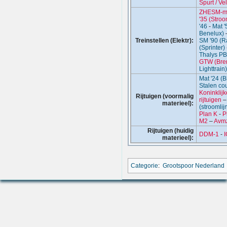
ZHESM-ma
'35 (Stroo
'46
-
Mat 
Benelux)
Treinstellen (Elektr):
SM '90 (R
(Sprinter)
Thalys P
GTW (Breng
Lighttrain)
Mat '24 (
Stalen cou
Koninklijk
Rijtuigen (voormalig
rijtuigen
materieel):
(stroomlijn
Plan K
-
P
M2
–
Avm
Rijtuigen (huidig
DDM-1
-
materieel):
Categorie
:
Grootspoor Nederland