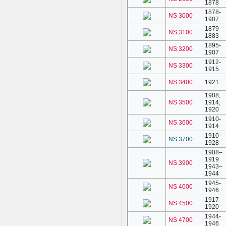
1878
1878-
NS 3000
1907
1879-
NS 3100
1883
1895-
NS 3200
1907
1912-
NS 3300
1915
NS 3400
1921
1908,
NS 3500
1914,
1920
1910-
NS 3600
1914
1910-
NS 3700
1928
1908–
1919
NS 3900
1943–
1944
1945-
NS 4000
1946
1917-
NS 4500
1920
1944-
NS 4700
1946