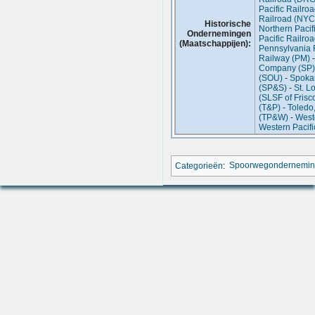
Pacific Railro
Railroad (NYC
Historische
Northern Pacif
Ondernemingen
Pacific Railro
(Maatschappijen):
Pennsylvania 
Railway (PM)
Company (SP)
(SOU)
-
Spokan
(SP&S)
-
St. L
(SLSF of Frisc
(T&P)
-
Toledo
(TP&W)
-
West
Western Pacifi
Categorieën
:
Spoorwegondernemi