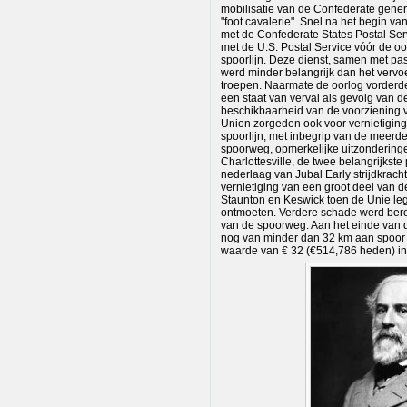
mobilisatie van de Confederate gene
"foot cavalerie". Snel na het begin va
met de Confederate States Postal Ser
met de U.S. Postal Service vóór de oo
spoorlijn. Deze dienst, samen met pa
werd minder belangrijk dan het vervo
troepen. Naarmate de oorlog vorderde
een staat van verval als gevolg van d
beschikbaarheid van de voorziening 
Union zorgeden ook voor vernietiging
spoorlijn, met inbegrip van de meerd
spoorweg, opmerkelijke uitzonderinge
Charlottesville, de twee belangrijkst
nederlaag van Jubal Early strijdkrach
vernietiging van een groot deel van d
Staunton en Keswick toen de Unie le
ontmoeten. Verdere schade werd bero
van de spoorweg. Aan het einde van d
nog van minder dan 32 km aan spoor 
waarde van € 32 (€514,786 heden) in