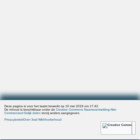
Deze pagina is voor het laatst bewerkt op 10 mei 2019 om 17:42.
De inhoud is beschikbaar onder de
Creative Commons Naamsvermelding-Niet
Commercieel-Gelijk delen
tenzij anders aangegeven.
Privacybeleid
Over 3rail Wiki
Voorbehoud