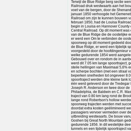
Terwijl de Blue Ridge berg sectie we
Railroad druk westwaarts aan het bo
voet van de bergen, door de Shenando
januari 1850 verhoogde het Gemeneb
Railroad om zijn te kunnen bouwen v
februari 1850, had de Louisa Railroad
begin in Louisa en Hannover County 
Central Railroad. Op dit moment was
van de Blue Ridge die de oostelijke e
er werd een Om te verbinden de oostel
spoorweg op dit moment gedeeld doo
de Blue Ridge, er werd een tijdelijk s
voorgesteld door de hoofdingenieur v
welke gedurende 1854 werd aangele
Gebouwd over en rondom de in aanbo
werd dit 7.05 km lange spoortraject,
steile hellingen van Maximaal 5,6% 
en scherpe bochten (met een straal v
beperken snelheden tot ongeveer 8.0-11
spoortraject werden drie kleine tank
één werd geleverd door de Tredegar 
Joseph R. Anderson en twee door de
Philadelphia, de Baldwin en C.R. Mas
traject van 0.80 km lang rond de Broo
lange rond Robertson's hollow werden
spoorweg trajecten werden met succ
doordat extra kosten geëlimineerd 
passagiers vervoer vermeden over de
uitbreiding westwaarts. De bouw vanu
Goshen bij Great North Mountain ged
gedurende 1856. In dit westelijke deel
tunnels en een tijdelijk spoortraject v