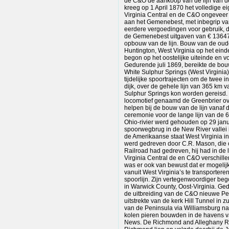
de C&O de aankoop van de lijn van 
kreeg op 1 April 1870 het volledige e
Virginia Central en de C&O ongevee
aan het Gemenebest, met inbegrip va
eerdere vergoedingen voor gebruik, d
de Gemenebest uitgaven van € 13647
opbouw van de lijn. Bouw van de oude
Huntington, West Virginia op het ein
begon op het oostelijke uiteinde en v
Gedurende juli 1869, bereikte de bou
White Sulphur Springs (West Virginia)
tijdelijke spoortrajecten om de twee 
dijk, over de gehele lijn van 365 km 
Sulphur Springs kon worden gereisd.
locomotief genaamd de Greenbrier ove
helpen bij de bouw van de lijn vanaf d
ceremonie voor de lange lijn van de
Ohio-rivier werd gehouden op 29 janu
spoorwegbrug in de New River vallei i
de Amerikaanse staat West Virginia in
werd gedreven door C.R. Mason, die 
Railroad had gedreven, hij had in de 
Virginia Central de en C&O verschille
was er ook van bewust dat er mogeli
vanuit West Virginia’s te transporter
spoorlijn. Zijn vertegenwoordiger b
in Warwick County, Oost-Virginia. Ge
de uitbreiding van de C&O nieuwe Pen
uitstrekte van de kerk Hill Tunnel i
van de Peninsula via Williamsburg na
kolen pieren bouwden in de havens
News. De Richmond and Alleghany Rai