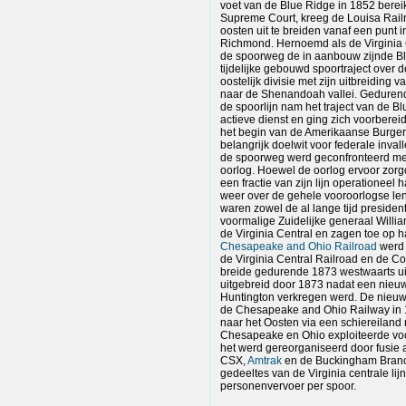
voet van de Blue Ridge in 1852 berei
Supreme Court, kreeg de Louisa Rail
oosten uit te breiden vanaf een punt 
Richmond. Hernoemd als de Virginia 
de spoorweg de in aanbouw zijnde Bl
tijdelijke gebouwd spoortraject over
oostelijk divisie met zijn uitbreiding 
naar de Shenandoah vallei. Gedurend
de spoorlijn nam het traject van de B
actieve dienst en ging zich voorbereid
het begin van de Amerikaanse Burgero
belangrijk doelwit voor federale inval
de spoorweg werd geconfronteerd met
oorlog. Hoewel de oorlog ervoor zor
een fractie van zijn lijn operationeel 
weer over de gehele vooroorlogse len
waren zowel de al lange tijd preside
voormalige Zuidelijke generaal Willi
de Virginia Central en zagen toe op h
Chesapeake and Ohio Railroad
werd 
de Virginia Central Railroad en de C
breide gedurende 1873 westwaarts uit
uitgebreid door 1873 nadat een nieuwe
Huntington verkregen werd. De nieuwe
de Chesapeake and Ohio Railway in 18
naar het Oosten via een schiereilan
Chesapeake en Ohio exploiteerde voo
het werd gereorganiseerd door fusie 
CSX,
Amtrak
en de Buckingham Branc
gedeeltes van de Virginia centrale lij
personenvervoer per spoor.