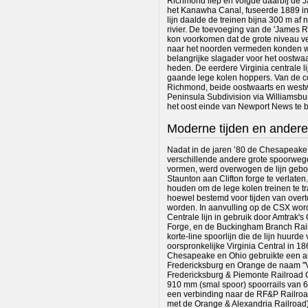
Richmond liep en volgde daarbij de 
het Kanawha Canal, fuseerde 1889 i
lijn daalde de treinen bijna 300 m af
rivier. De toevoeging van de 'James R
kon voorkomen dat de grote niveau vers
naar het noorden vermeden konden wor
belangrijke slagader voor het oostwaa
heden. De eerdere Virginia centrale l
gaande lege kolen hoppers. Van de co
Richmond, beide oostwaarts en westw
Peninsula Subdivision via Williamsbu
het oost einde van Newport News te b
Moderne tijden en ander
Nadat in de jaren ’80 de Chesapeake
verschillende andere grote spoorwe
vormen, werd overwogen de lijn gebo
Staunton aan Clifton forge te verlaten.
houden om de lege kolen treinen te tr
hoewel bestemd voor tijden van over
worden. In aanvulling op de CSX wor
Centrale lijn in gebruik door Amtrak's
Forge, en de Buckingham Branch Rail
korte-line spoorlijn die de lijn huurd
oorspronkelijke Virginia Central in 
Chesapeake en Ohio gebruikte een 
Fredericksburg en Orange de naam "Vi
Fredericksburg & Piemonte Railroad
910 mm (smal spoor) spoorrails van 
een verbinding naar de RF&P Railroa
met de Orange & Alexandria Railroad