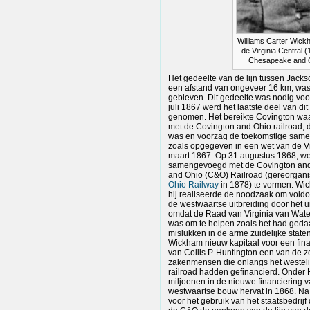
Williams Carter Wick
de Virginia Central 
Chesapeake and O
Het gedeelte van de lijn tussen Jackso
een afstand van ongeveer 16 km, was
gebleven. Dit gedeelte was nodig vo
juli 1867 werd het laatste deel van di
genomen. Het bereikte Covington waa
met de Covington and Ohio railroad,
was en voorzag de toekomstige same
zoals opgegeven in een wet van de V
maart 1867. Op 31 augustus 1868, wer
samengevoegd met de Covington an
and Ohio (C&O) Railroad (gereorgani
Ohio Railway
in 1878) te vormen. Wic
hij realiseerde de noodzaak om voldo
de westwaartse uitbreiding door het u
omdat de Raad van Virginia van Waters
was om te helpen zoals het had gedaa
mislukken in de arme zuidelijke state
Wickham nieuw kapitaal voor een fin
van Collis P. Huntington een van de 
zakenmensen die onlangs het westeli
railroad hadden gefinancierd. Onder 
miljoenen in de nieuwe financiering 
westwaartse bouw hervat in 1868. Na 
voor het gebruik van het staatsbedrij