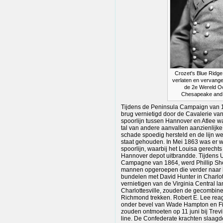
Crozet's Blue Ridge 
verlaten en vervang
de 2e Wereld Oo
Chesapeake and 
Tijdens de Peninsula Campaign van 
brug vernietigd door de Cavalerie van
spoorlijn tussen Hannover en Atlee w
tal van andere aanvallen aanzienlijk
schade spoedig hersteld en de lijn w
staat gehouden. In Mei 1863 was er 
spoorlijn, waarbij het Louisa gerech
Hannover depot uitbrandde. Tijdens U
Campagne van 1864, werd Phillip Sh
mannen opgeroepen die verder naar he
bundelen met David Hunter in Charlott
vernietigen van de Virginia Central l
Charlottesville, zouden de gecombin
Richmond trekken. Robert E. Lee rea
onder bevel van Wade Hampton en Fit
zouden ontmoeten op 11 juni bij Trevil
line. De Confederate krachten slaagde