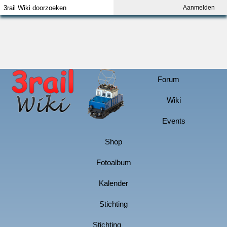
Aanmelden
Index
Aanmelden