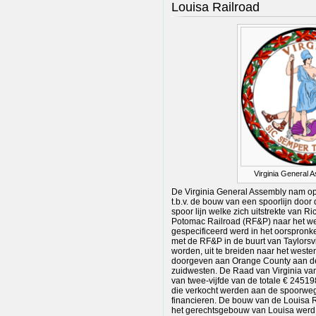
Louisa Railroad
Virginia General 
De Virginia General Assembly nam op
t.b.v. de bouw van een spoorlijn doo
spoor lijn welke zich uitstrekte van 
Potomac Railroad (RF&P) naar het we
gespecificeerd werd in het oorspronke
met de RF&P in de buurt van Taylorsv
worden, uit te breiden naar het west
doorgeven aan Orange County aan de
zuidwesten. De Raad van Virginia v
van twee-vijfde van de totale € 245
die verkocht werden aan de spoorweg 
financieren. De bouw van de Louisa R
het gerechtsgebouw van Louisa werd