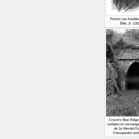
Portret van hoofdi
Ellet, Jr. (1
Crozet's Blue Ridge 
verlaten en vervang
de 2e Wereld Oo
Chesapeake and 