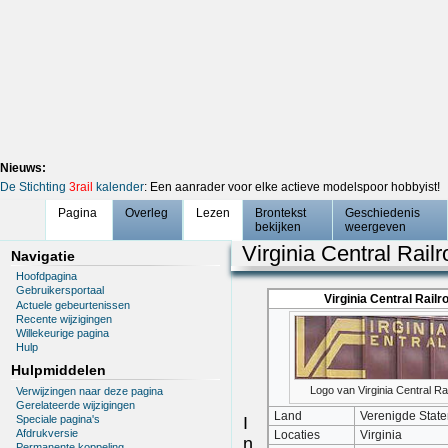
Nieuws:
De Stichting
3rail
kalender
: Een aanrader voor elke actieve modelspoor hobbyist!
Pagina
Overleg
Lezen
Brontekst
Geschiedenis
bekijken
weergeven
Virginia Central Rail
Navigatie
Hoofdpagina
Gebruikersportaal
Virginia Central Railr
Actuele gebeurtenissen
Recente wijzigingen
Willekeurige pagina
Hulp
Hulpmiddelen
Logo van Virginia Central Ra
Verwijzingen naar deze pagina
Gerelateerde wijzigingen
Land
Verenigde State
Speciale pagina's
I
Afdrukversie
Locaties
Virginia
n
Permanente koppeling