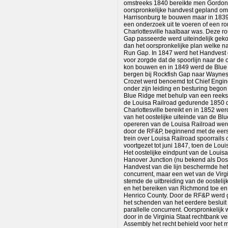
omstreeks 1840 bereikte men Gordonsv
oorspronkelijke handvest gepland om
Harrisonburg te bouwen maar in 1839
een onderzoek uit te voeren of een ro
Charlottesville haalbaar was. Deze ro
Gap passeerde werd uiteindelijk geko
dan het oorspronkelijke plan welke na
Run Gap. In 1847 werd het Handvest 
voor zorgde dat de spoorlijn naar de 
kon bouwen en in 1849 werd de Blue
bergen bij Rockfish Gap naar Waynes
Crozet werd benoemd tot Chief Engin
onder zijn leiding en besturing begon
Blue Ridge met behulp van een reeks
de Louisa Railroad gedurende 1850 de
Charlottesville bereikt en in 1852 we
van het oostelijke uiteinde van de Blu
opereren van de Louisa Railroad werd 
door de RF&P, beginnend met de eers
trein over Louisa Railroad spoorrail
voortgezet tot juni 1847, toen de Lou
Het oostelijke eindpunt van de Louisa
Hanover Junction (nu bekend als Dos
Handvest van die lijn beschermde het
concurrent, maar een wet van de Virg
stemde de uitbreiding van de oosteli
en het bereiken van Richmond toe en v
Henrico County. Door de RF&P werd g
het schenden van het eerdere beslui
parallelle concurrent. Oorspronkelij
door in de Virginia Staat rechtbank ve
Assembly het recht behield voor het