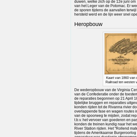
duwen, welke zich op de 12e juni om 10
van het Leger van de Potomac. Er we
de sporen tijdens de aanvallen terwij
hersteld werd en de lijn weer snel op
Heropbouw
Kaart van 1860 van d
Railroad ten westen 
De wederopbouw van de Virginia Cent
van de Confederatie onder de toest
de reparaties begonnen op 21 April 
tijdelijke bruggen en reparaties uitge
konden rijden tot de Rivanna rivier do
overlappende fase en wagen routes i
van de spoorweg te mijden, zodat re
t.b.v. het vervoer van goederen en pas
konden de treinen kundig naar het we
River Station rijden. Het "Rollend mat
tijdens de Amerikaanse Burgeroorlog
apparatuur was dusdanig afgenomen