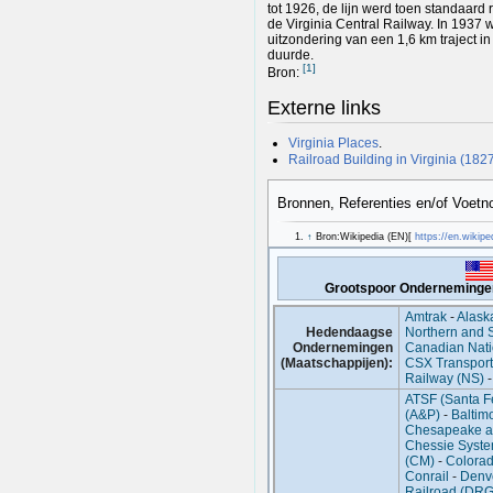
tot 1926, de lijn werd toen standaard
de Virginia Central Railway. In 1937 w
uitzondering van een 1,6 km traject i
duurde.
[
1
]
Bron:
Externe links
Virginia Places
.
Railroad Building in Virginia (1827
Bronnen, Referenties en/of Voetn
↑
Bron:Wikipedia (EN)[
https://en.wikipe
Grootspoor Onderneminge
Amtrak
-
Alask
Hedendaagse
Northern and 
Ondernemingen
Canadian Nat
(Maatschappijen):
CSX Transport
Railway (NS)
ATSF (Santa F
(A&P)
-
Baltim
Chesapeake a
Chessie Syst
(CM)
-
Colorad
Conrail
-
Denv
Railroad (DR