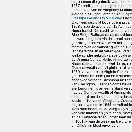
opgenomen die gebruikt werd toen de 
1857 bereikte de spoorlijn een punt b
aan de voet van de Alleghany Mountai
worden als Clifton Forge en zou uitgro
Chesapeake and Ohio Railway
. Het t
Gap werd gebruikt tot de opening van
1858 en op de avond van 12 April reed d
Spoor traject. Die nacht, werd de ve
Blue Ridge Railroad en op de ochtend
die werd omgeleid via de tunnel een p
gebruik genomen was werd het tijdelij
moment van de voltooiing van de Tun
langste tunnel in de Verenigde Staten 
welke zonder gebruik van verticale s
de Virginia Central Railroad niet zel
Ridge railroad, had het wel de recht
Commonwealth van Virginia in ruil voo
1859, vervoerde de Virginia Central 
gedurende het hele jaar en vervoerd
spoorweg verbond Richmond met een
van Covington, waar de voorgestelde
zijn begonnen, over een afstand van 
had de Commonwealth of Virginia de
gecharterd om de spoorlijn uit te brei
westwaarts over de Alleghany Mountains
begon te werken in 1855 en voltooide 
werkzaamheden op de Alleghany stijg
van vele tunnels en (in mindere mate
en de Kanawha rivier. Echter, toen 
in 1861, kwam de westwaartse uitbreid
en Ohio's lijn bleef onvolledig.