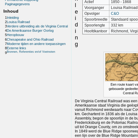
Actief
1850 - 1868
l
Paginagegevens
Voorganger
Louisa Railroad
e
Inhoud
Opvolger
C&O
i
1
Inleiding
Spoorbreedte
Standaard spoo
2
Louisa Railroad
d
Spoorlengte
332 km
3
Verdere uitbreiding als de Virginia Central
i
4
De Amerikaanse Burger Oorlog
Hoofdkantoor
Richmond, Virgi
5
Heropbouw
n
6
Chesapeake and Ohio Railroad
g
7
Moderne tijden en andere toepassingen
8
Externe links
Bronnen, Referenties en/of Voetnoten
9
Een route kaart v
gebouwde gedeelten
Central Ra
De Virginia Central Railroad was ee
Amerikaanse staat Virginia die geëxp
vanuit Richmond westwaarts naar Cov
km. Gecharterd in 1836 als de Louisa
Assembly, begon de spoorlijn in de b
Fredericksburg en de Potomac Railroa
uit tot Orange County, om zo omstreek
In 1849 werd de Blue Ridge spoorwe
een lijn over de Blue Ridge Mountain