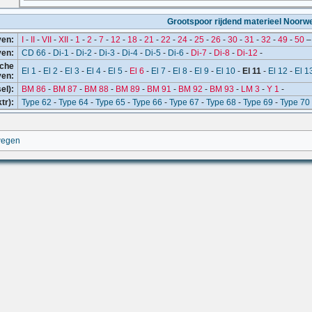
Grootspoor rijdend materieel Noor
ven:
I
-
II
-
VII
-
XII
-
1
-
2
-
7
-
12
-
18
-
21
-
22
-
24
-
25
-
26
-
30
-
31
-
32
-
49
-
50
ven:
CD 66
-
Di-1
-
Di-2
-
Di-3
-
Di-4
-
Di-5
-
Di-6
-
Di-7
-
Di-8
-
Di-12
-
sche
El 1
-
El 2
-
El 3
-
El 4
-
El 5
-
El 6
-
El 7
-
El 8
-
El 9
-
El 10
-
El 11
-
El 12
-
El 1
ven:
el):
BM 86
-
BM 87
-
BM 88
-
BM 89
-
BM 91
-
BM 92
-
BM 93
-
LM 3
-
Y 1
-
tr):
Type 62
-
Type 64
-
Type 65
-
Type 66
-
Type 67
-
Type 68
-
Type 69
-
Type 70
wegen