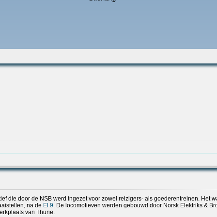
ief die door de NSB werd ingezet voor zowel reizigers- als goederentreinen. Het 
aaistellen, na de
El 9
. De locomotieven werden gebouwd door Norsk Elektriks & B
erkplaats van Thune.