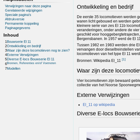
Ontwikkeling en bedrijf
Verwijzingen naar deze pagina
Gerelateerde wijzigingen
Speciale pagina's
De eerste 35 locomotieven werden g
Afdrukversie
waren licht gebouwd en werden gebru
Permanente koppeling
kleinere serie van zes El 11b loco
Paginagegevens
veranderingen, onder andere de vier 
geschikt voor hooggebergtetrajecten,
Inhoud
Bergensbanen. In 1957 werd de El 11
1
Bouwserie El 11
Tussen 1982 en 1983 werden drie El 
2
Ontwikkeling en bedrijf
vervangen door dieseltreinstellen v
3
Waar zijn deze locomotieven nog te zien?
locomotieven van het type El 11 werd
4
Externe Verwijzingen
5
Diverse E-locs Bouwserie El 11
[
1
]
Bronnen: Wikipedia El_11
Bronnen, Referenties en/of Voetnoten
6
7
Modellen
Waar zijn deze locomotie
Vier locomotieven zijn bewaard gebl
collectie van het Noorse Spoorweg
Externe Verwijzingen
El_11 op wikipedia
Diverse E-locs Bouwserie