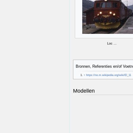
Loc …
Bronnen, Referenties en/of Voetn
↑
https://no.m.wikipedia.org/wiki/El_11
Modellen