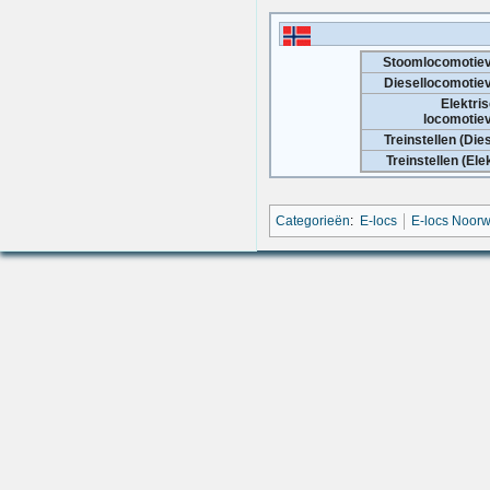
Stoomlocomotie
Diesellocomotie
Elektri
locomotie
Treinstellen (Dies
Treinstellen (Elek
Categorieën
:
E-locs
E-locs Noor