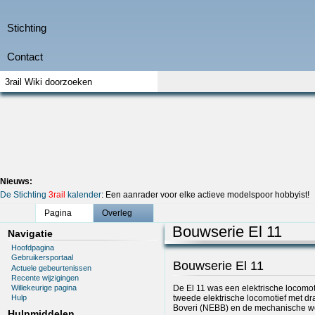
Nieuws:
De Stichting
3rail
kalender
: Een aanrader voor elke actieve modelspoor hobbyist!
Pagina
Overleg
Bouwserie El 11
Navigatie
Hoofdpagina
Gebruikersportaal
Bouwserie El 11
Actuele gebeurtenissen
Recente wijzigingen
Willekeurige pagina
De El 11 was een elektrische locomot
tweede elektrische locomotief met dr
Hulp
Boveri (NEBB) en de mechanische w
Hulpmiddelen