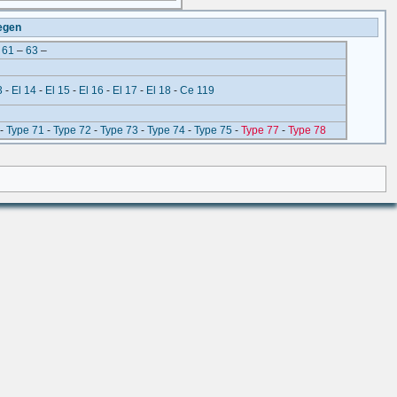
wegen
–
61
–
63
–
3
-
El 14
-
El 15
-
El 16
-
El 17
-
El 18
-
Ce 119
-
Type 71
-
Type 72
-
Type 73
-
Type 74
-
Type 75
-
Type 77
-
Type 78