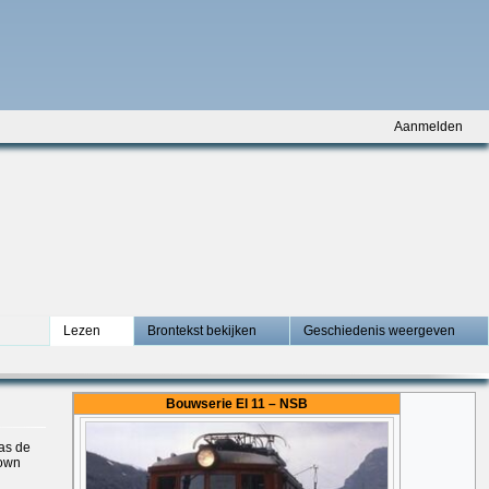
Aanmelden
Lezen
Brontekst bekijken
Geschiedenis weergeven
Bouwserie El 11 – NSB
was de
rown