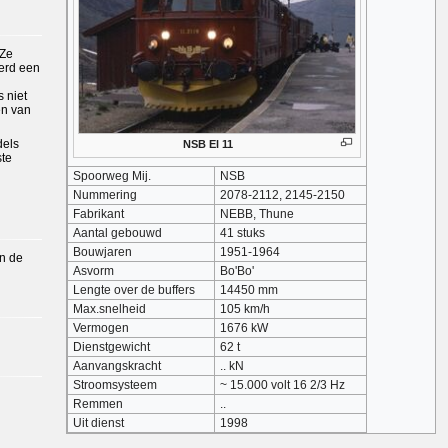
 Ze
erd een
 niet
en van
dels
NSB El 11
ste
Spoorweg Mij.
NSB
Nummering
2078-2112, 2145-2150
Fabrikant
NEBB, Thune
Aantal gebouwd
41 stuks
Bouwjaren
1951-1964
in de
Asvorm
Bo'Bo'
Lengte over de buffers
14450 mm
Max.snelheid
105 km/h
Vermogen
1676 kW
Dienstgewicht
62 t
Aanvangskracht
.. kN
Stroomsysteem
~ 15.000 volt 16 2/3 Hz
Remmen
..
Uit dienst
1998