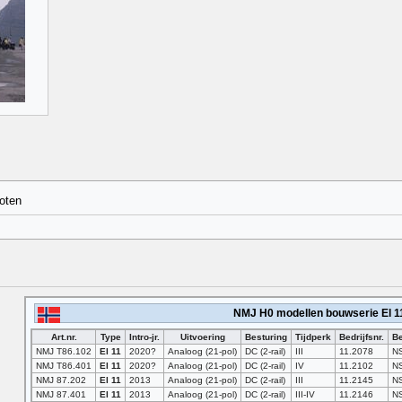
oten
NMJ H0 modellen bouwserie El 1
Art.nr.
Type
Intro-jr.
Uitvoering
Besturing
Tijdperk
Bedrijfsnr.
Be
NMJ T86.102
El 11
2020?
Analoog (21-pol)
DC (2-rail)
III
11.2078
N
NMJ T86.401
El 11
2020?
Analoog (21-pol)
DC (2-rail)
IV
11.2102
N
NMJ 87.202
El 11
2013
Analoog (21-pol)
DC (2-rail)
III
11.2145
N
NMJ 87.401
El 11
2013
Analoog (21-pol)
DC (2-rail)
III-IV
11.2146
N