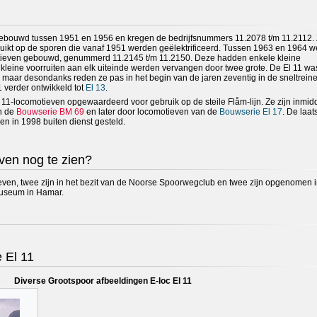
ebouwd tussen 1951 en 1956 en kregen de bedrijfsnummers 11.2078 t/m 11.2112.
ikt op de sporen die vanaf 1951 werden geëlektrificeerd. Tussen 1963 en 1964 w
motieven gebouwd, genummerd 11.2145 t/m 11.2150. Deze hadden enkele kleine
kleine voorruiten aan elk uiteinde werden vervangen door twee grote. De El 11 was
 maar desondanks reden ze pas in het begin van de jaren zeventig in de sneltrein
 verder ontwikkeld tot
El 13
.
11-locomotieven opgewaardeerd voor gebruik op de steile Flåm-lijn. Ze zijn inmid
an de
Bouwserie BM 69
en later door locomotieven van de
Bouwserie El 17
. De laat
en in 1998 buiten dienst gesteld.
ven nog te zien?
even, twee zijn in het bezit van de Noorse Spoorwegclub en twee zijn opgenomen 
museum in Hamar.
 El 11
Diverse Grootspoor afbeeldingen E-loc El 11