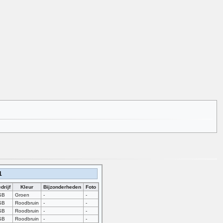
1
drijf
Kleur
Bijzonderheden
Foto
SB
Groen
-
-
SB
Roodbruin
-
-
SB
Roodbruin
-
-
SB
Roodbruin
-
-