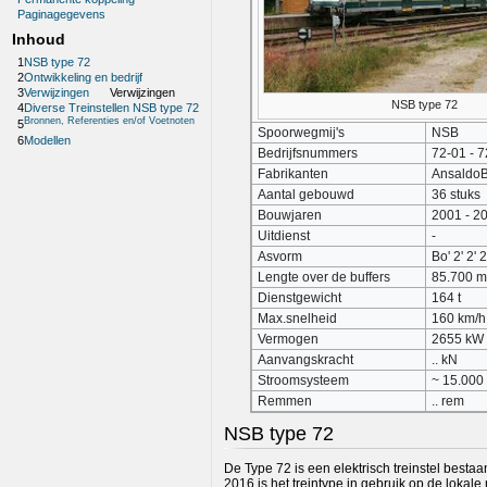
Paginagegevens
Inhoud
1
NSB type 72
2
Ontwikkeling en bedrijf
3
Verwijzingen
Verwijzingen
NSB type 72
4
Diverse Treinstellen NSB type 72
Bronnen, Referenties en/of Voetnoten
5
Spoorwegmij's
NSB
6
Modellen
Bedrijfsnummers
72-01 - 
Fabrikanten
Ansaldo
Aantal gebouwd
36 stuks
Bouwjaren
2001 - 2
Uitdienst
-
Asvorm
Bo' 2' 2' 2
Lengte over de buffers
85.700 
Dienstgewicht
164 t
Max.snelheid
160 km/h
Vermogen
2655 kW
Aanvangskracht
.. kN
Stroomsysteem
~ 15.000 
Remmen
.. rem
NSB type 72
De Type 72 is een elektrisch treinstel bestaan
2016 is het treintype in gebruik op de lokal