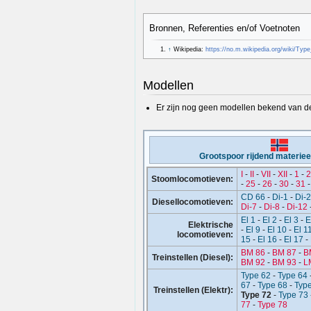
Bronnen, Referenties en/of Voetnoten
↑
Wikipedia:
https://no.m.wikipedia.org/wiki/Typ
Modellen
Er zijn nog geen modellen bekend van d
Grootspoor rijdend materie
I
-
II
-
VII
-
XII
-
1
-
2
Stoomlocomotieven:
-
25
-
26
-
30
-
31
CD 66
-
Di-1
-
Di-2
Diesellocomotieven:
Di-7
-
Di-8
-
Di-12
El 1
-
El 2
-
El 3
-
E
Elektrische
-
El 9
-
El 10
-
El 1
locomotieven:
15
-
El 16
-
El 17
-
BM 86
-
BM 87
-
B
Treinstellen (Diesel):
BM 92
-
BM 93
-
L
Type 62
-
Type 64
67
-
Type 68
-
Typ
Treinstellen (Elektr):
Type 72
-
Type 73
77
-
Type 78