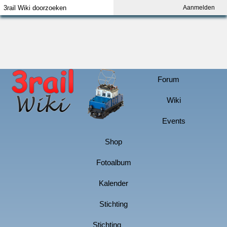
Aanmelden
Index
Aanmelden