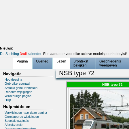
Nieuws:
De Stichting
3rail
kalender
: Een aanrader voor elke actieve modelspoor hobbyist!
Pagina
Overleg
Lezen
Brontekst
Geschiedenis
bekijken
weergeven
NSB type 72
Navigatie
Hoofdpagina
Gebruikersportaal
NSB type 72
Actuele gebeurtenissen
Recente wijzigingen
Willekeurige pagina
Hulp
Hulpmiddelen
Verwijzingen naar deze pagina
Gerelateerde wijzigingen
Speciale pagina's
Afdrukversie
Permanente koppeling