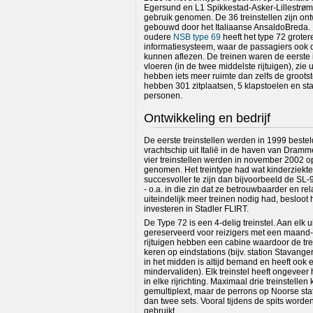
Egersund en L1 Spikkestad-Asker-Lillestrøm. 
gebruik genomen. De 36 treinstellen zijn on
gebouwd door het Italiaanse AnsaldoBreda. I
oudere
NSB type 69
heeft het type 72 grote
informatiesysteem, waar de passagiers ook 
kunnen aflezen. De treinen waren de eerste
vloeren (in de twee middelste rijtuigen), zie
hebben iets meer ruimte dan zelfs de grootst
hebben 301 zitplaatsen, 5 klapstoelen en s
personen.
Ontwikkeling en bedrijf
De eerste treinstellen werden in 1999 beste
vrachtschip uit Italië in de haven van Dramm
vier treinstellen werden in november 2002 
genomen. Het treintype had wat kinderziekte
succesvoller te zijn dan bijvoorbeeld de SL-
- o.a. in die zin dat ze betrouwbaarder en rela
uiteindelijk meer treinen nodig had, besloot 
investeren in Stadler FLIRT.
De Type 72 is een 4-delig treinstel. Aan elk ui
gereserveerd voor reizigers met een maand-
rijtuigen hebben een cabine waardoor de trei
keren op eindstations (bijv. station Stavange
in het midden is altijd bemand en heeft ook 
mindervaliden). Elk treinstel heeft ongeveer 
in elke rijrichting. Maximaal drie treinstell
gemultiplext, maar de perrons op Noorse stat
dan twee sets. Vooral tijdens de spits worde
gebruikt.