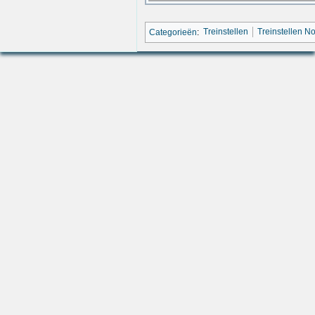
Categorieën
:
Treinstellen
Treinstellen 