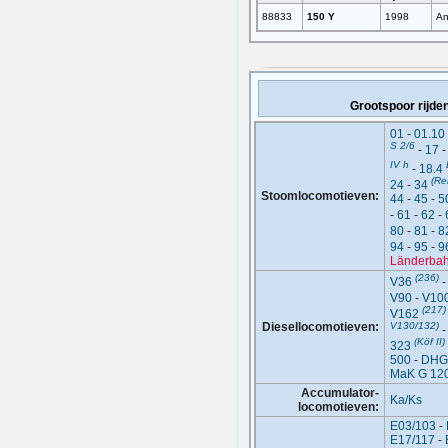
88833
150 Y
1998
An
Grootspoor rijde
01
-
01.10
S 2/6
-
17
IV h
-
18.4
(Re
24
-
34
Stoomlocomotieven:
44
-
45
-
5
-
61
-
62
-
80
-
81
-
8
94
-
95
-
9
Länderba
(236)
V36
V90
-
V10
(217)
V162
Diesellocomotieven:
V130/132)
(Köf II)
323
500
-
DHG
MaK G 12
Accumulator-
Ka/Ks
locomotieven:
E03/103
-
E17/117
-