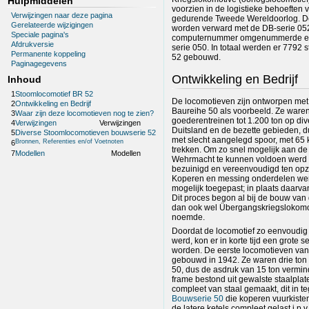
Hulpmiddelen
voorzien in de logistieke behoeften
Verwijzingen naar deze pagina
gedurende Tweede Wereldoorlog. De
Gerelateerde wijzigingen
worden verward met de DB-serie 052
Speciale pagina's
computernummer omgenummerde ex
Afdrukversie
serie 050. In totaal werden er 7792 
Permanente koppeling
52 gebouwd.
Paginagegevens
Ontwikkeling en Bedrijf
Inhoud
1
Stoomlocomotief BR 52
De locomotieven zijn ontworpen met
2
Ontwikkeling en Bedrijf
Baureihe 50 als voorbeeld. Ze war
3
Waar zijn deze locomotieven nog te zien?
goederentreinen tot 1.200 ton op dive
4
Verwijzingen
Verwijzingen
Duitsland en de bezette gebieden, d
5
Diverse Stoomlocomotieven bouwserie 52
met slecht aangelegd spoor, met 65
Bronnen, Referenties en/of Voetnoten
6
trekken. Om zo snel mogelijk aan d
7
Modellen
Modellen
Wehrmacht te kunnen voldoen werd 
bezuinigd en vereenvoudigd ten opzi
Koperen en messing onderdelen we
mogelijk toegepast; in plaats daarva
Dit proces begon al bij de bouw van 
dan ook wel Übergangskriegslokomo
noemde.
Doordat de locomotief zo eenvoudi
werd, kon er in korte tijd een grote 
worden. De eerste locomotieven van
gebouwd in 1942. Ze waren drie ton l
50, dus de asdruk van 15 ton vermin
frame bestond uit gewalste staalpla
compleet van staal gemaakt, dit in t
Bouwserie 50
die koperen vuurkist
de latere ketels compleet gelast i.p.