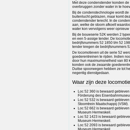
Met deze condenstender konden de 
overbruggen zonder water in te ho
Bij de condenstechnologie wordt de s
buitenlucht geblazen, maar komt dez
condenstender terecht. In de condenst
aan, welke de stoom afkoelt waardo
water kon vervolgens weer opnieuw 
Bij de bouwserie 52K werden 2 type
en een 5-assige tender. De locomot
bedrijfsnummers 52 1850 t/m 52 198
tender kregen de bedrijfsnummers 5
De locomotieven uit de serie 52 we
goederentreinen te rijden. Indien n
door hun maximumsnelheid van 80 km
konden ook de zwaarste goederentre
Duitse spoorwegen hebben ze tot het
negentig dienstgedaan.
Waar zijn deze locomoti
Loc 52 360 is bewaard gebleven e
Förderung des Eisenbahnmuseums"
Loc 52 532 is bewaard gebleven 
Stoomtrein Maatschappij (VSM).
Loc 52 662 is bewaard gebleven 
Museum Hermeskeil.
Loc 52 1423 is bewaard gebleven
Museum Hermeskeil.
Loc 52 2093 is bewaard gebleven
Museum Hermeskeil.