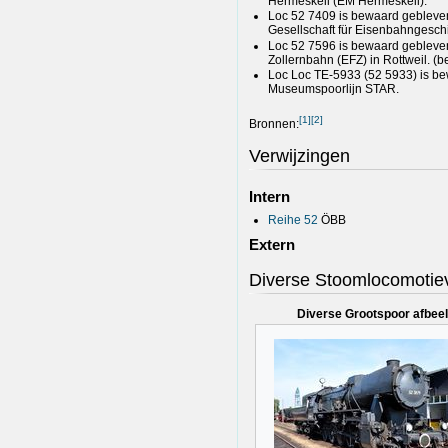
Hermeskeil (EM Hermeskeil).
Loc 52 7409 is bewaard gebleven
Gesellschaft für Eisenbahngesch
Loc 52 7596 is bewaard gebleven
Zollernbahn (EFZ) in Rottweil. (b
Loc Loc TE-5933 (52 5933) is be
Museumspoorlijn STAR.
[
1
]
[
2
]
Bronnen:
Verwijzingen
Intern
Reihe 52
ÖBB
Extern
Diverse Stoomlocomotie
Diverse Grootspoor afbee