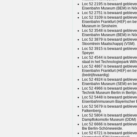
Loc 52 2195 is bewaard gebleven
Eisenbahn Museum (BEM) in Nör
Loc 52 2751 is bewaard gebleven 
Loc 52 3109 is bewaard gebleven 
Eisenbahn Frankfurt (HEF) en bev
Museum in Sinsheim.
Loc 52 3548 is bewaard gebleven
Eisenbahn Museum (BEM) in Nör
Loc 52 3879 is bewaard gebleven
Stoomtrein Maatschappij (VSM).
Loc 52 3915 is bewaard gebleven
Speyer.
Loc 52 4544 is bewaard gebleven
staat in het Technologiepark Wil
Loc 52 4867 is bewaard gebleven 
Eisenbahn Frankfurt (HEF) en bev
(bedrijfsvaardig)
Loc 52 4924 is bewaard gebleven
Eisenbahn Museum (SEM) en bevi
Loc 52 4966 is bewaard gebleven
Technik Museum Berlin in Berlijn
Loc 52 5448 is bewaard gebleven 
Eisenbahnmuseum Bayerischer Ba
Loc 52 5679 is bewaard gebleve
Falkenberg.
Loc 52 5804 is bewaard gebleven
Dampflokomotiv Museum (DDM) 
Loc 52 6666 is bewaard gebleven 
Bw Berlin-Schöneweide.
Loc 52 6721 is bewaard gebleven