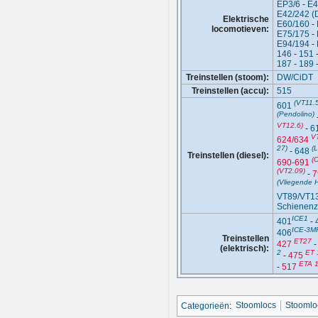
EP3/6
-
E4
E42/242 (
Elektrische
E60/160
-
locomotieven:
E75/175
-
E94/194
-
146
-
151
187
-
189
Treinstellen (stoom):
DW/CiDT
Treinstellen (accu):
515
(VT11.5
601
(Pendolino)
VT12.6)
-
6
V
624/634
27)
(
-
648
Treinstellen (diesel):
(C
690-691
(VT2.09)
-
7
(Vliegende 
VT89/VT1
Schienenz
ICE1
401
-
ICE-3M
406
Treinstellen
ET27
427
(elektrisch):
2
ET 
-
475
ETA 
-
517
Categorieën
:
Stoomlocs
Stoomlo