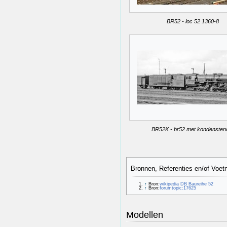
BR52 - loc 52 1360-8
BR52K - br52 met kondensten
Bronnen, Referenties en/of Voet
↑
Bron:
wikipedia DB Baureihe 52
↑
Bron:
forumtopic:17625
Modellen