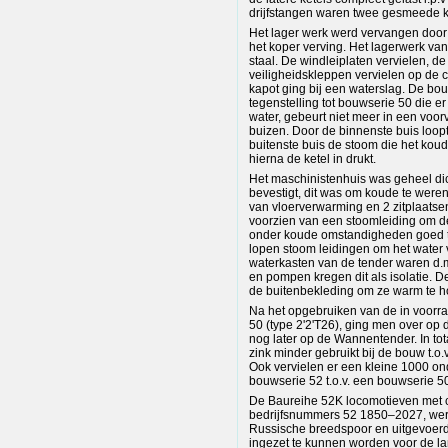
drijfstangen waren twee gesmeede ko
Het lager werk werd vervangen door 
het koper verving. Het lagerwerk v
staal. De windleiplaten vervielen, de
veiligheidskleppen vervielen op de c
kapot ging bij een waterslag. De bou
tegenstelling tot bouwserie 50 die e
water, gebeurt niet meer in een voor
buizen. Door de binnenste buis loop
buitenste buis de stoom die het kou
hierna de ketel in drukt.
Het maschinistenhuis was geheel di
bevestigt, dit was om koude te were
van vloerverwarming en 2 zitplaatse
voorzien van een stoomleiding om d
onder koude omstandigheden goed te 
lopen stoom leidingen om het water 
waterkasten van de tender waren d.m
en pompen kregen dit als isolatie. D
de buitenbekleding om ze warm te 
Na het opgebruiken van de in voorr
50 (type 2'2'T26), ging men over op
nog later op de Wannentender. In tot
zink minder gebruikt bij de bouw t.o
Ook vervielen er een kleine 1000 on
bouwserie 52 t.o.v. een bouwserie 5
De Baureihe 52K locomotieven met
bedrijfsnummers 52 1850–2027, we
Russische breedspoor en uitgevoe
ingezet te kunnen worden voor de la