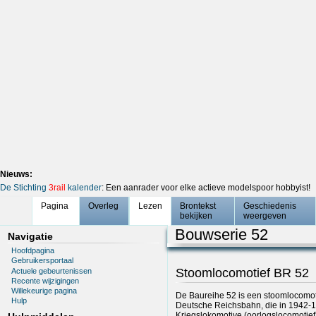
Nieuws:
De Stichting
3rail
kalender
: Een aanrader voor elke actieve modelspoor hobbyist!
Pagina
Overleg
Lezen
Brontekst
Geschiedenis
bekijken
weergeven
Bouwserie 52
Navigatie
Hoofdpagina
Gebruikersportaal
Stoomlocomotief BR 52
Actuele gebeurtenissen
Recente wijzigingen
Willekeurige pagina
De Baureihe 52 is een stoomlocomot
Hulp
Deutsche Reichsbahn, die in 1942-1
Kriegslokomotive (oorlogslocomotief