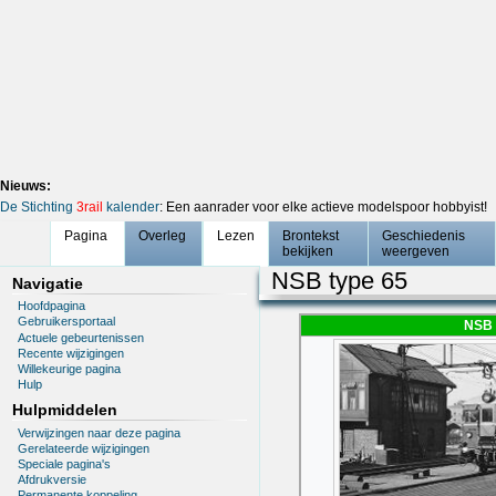
Nieuws:
De Stichting
3rail
kalender
: Een aanrader voor elke actieve modelspoor hobbyist!
Pagina
Overleg
Lezen
Brontekst
Geschiedenis
bekijken
weergeven
NSB type 65
Navigatie
Hoofdpagina
Gebruikersportaal
NSB 
Actuele gebeurtenissen
Recente wijzigingen
Willekeurige pagina
Hulp
Hulpmiddelen
Verwijzingen naar deze pagina
Gerelateerde wijzigingen
Speciale pagina's
Afdrukversie
Permanente koppeling