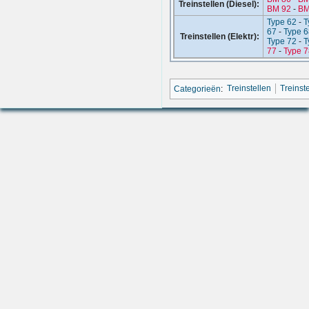
Treinstellen (Diesel):
BM 92
-
BM
Type 62
-
T
67
-
Type 6
Treinstellen (Elektr):
Type 72
-
T
77
-
Type 7
Categorieën
:
Treinstellen
Treinst