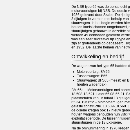
De NSB type 65 was de eerste echt gr
motorvoertuigen bij NSB. De eerste v
1936 geleverd door Skabo. De rijtuig
3 rijtuigen te vormen met behulp v
stuurwagen. In het begin werden hier
houten koetslichamen omgebouwd, ma
stuurrijtuigen gebouwd in dezelfde sti
werden 49 eenheden geleverd verdee
was een zeer succesvol rijtuigtype e
zijn er grotendeels op gebaseerd. T
en 1952. De laatste treinen van het 
Ontwikkeling en bedrijf
De wagons van het type 65 hadden d
Motorvoertuig: BM65
Tussenwagen: B65
Stuurwagen: BFS65 (meest) en B
houten wagenbak).
BM 65a – Motorvoertuigen met paneelb
18.508-18.521. Later 65.08-65.21. B
plaatmetalen kap. In totaal 13 rijtuig
65.34. BM 65c – Motorvoertuigen met 
gelaste constructie. 18.539-18.560. L
de c-serie kregen ook 17 nieuw gebo
houten wagons behouden hun vijfcij
exploitatieperiode. De tussenrijtuige
stuurrijtuigen in de 18.6xx-serie.
Na de omnummering in 1970 kregen 