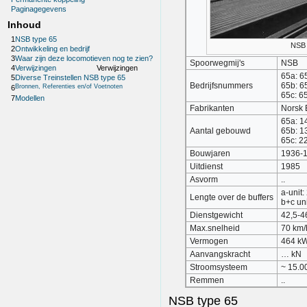
Paginagegevens
Inhoud
1
NSB type 65
NSB 
2
Ontwikkeling en bedrijf
3
Waar zijn deze locomotieven nog te zien?
Spoorwegmij's
NSB
4
Verwijzingen
Verwijzingen
65a: 6
5
Diverse Treinstellen NSB type 65
Bedrijfsnummers
65b: 6
Bronnen, Referenties en/of Voetnoten
6
65c: 6
7
Modellen
Fabrikanten
Norsk 
65a: 1
Aantal gebouwd
65b: 1
65c: 2
Bouwjaren
1936-
Uitdienst
1985
Asvorm
..
a-unit
Lengte over de buffers
b+c un
Dienstgewicht
42,5-46
Max.snelheid
70 km/
Vermogen
464 k
Aanvangskracht
… kN
Stroomsysteem
~ 15.00
Remmen
..
NSB type 65