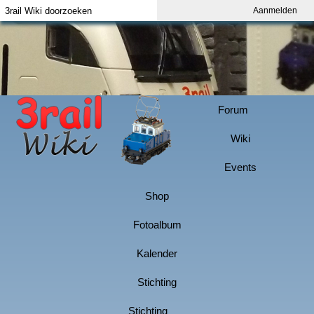
Aanmelden
Index
Aanmelden