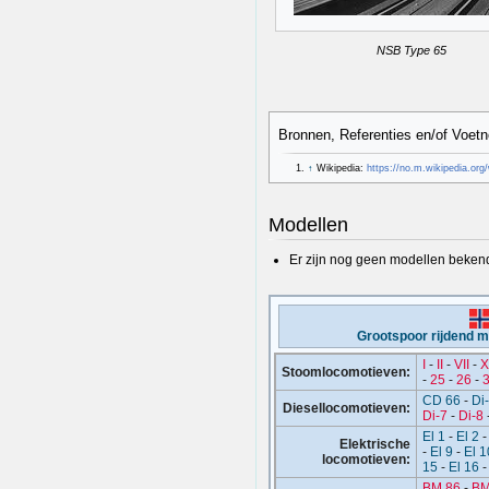
NSB Type 65
Bronnen, Referenties en/of Voetn
↑
Wikipedia:
https://no.m.wikipedia.or
Modellen
Er zijn nog geen modellen beken
Grootspoor rijdend 
I
-
II
-
VII
-
X
Stoomlocomotieven:
-
25
-
26
-
CD 66
-
Di
Diesellocomotieven:
Di-7
-
Di-8
El 1
-
El 2
Elektrische
-
El 9
-
El 1
locomotieven:
15
-
El 16
BM 86
-
BM