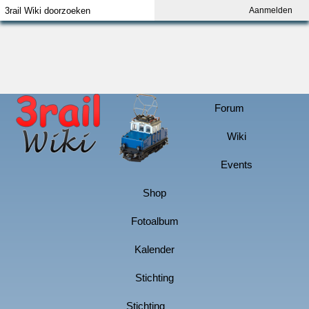
Aanmelden
Index
Aanmelden