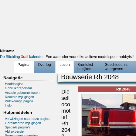
Nieuws:
De Stichting
3rail
kalender
: Een aanrader voor elke actieve modelspoor hobbyist!
Pagina
Overleg
Lezen
Brontekst
Geschiedenis
bekijken
weergeven
Bouwserie Rh 2048
Navigatie
Hoofdpagina
Gebruikersportaal
Rh 2048
Die
Actuele gebeurtenissen
Recente wijzigingen
sell
Willekeurige pagina
oco
Hulp
mot
Hulpmiddelen
ief
Verwijzingen naar deze pagina
Rh
Gerelateerde wijzigingen
Speciale pagina's
204
Afdrukversie
Permanente koppeling