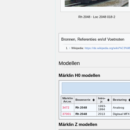
Rh 2048 - Loc 2048 018-2
Bronnen, Referenties en/of Voetnoten
↑
Wikipedia:
https://de.wikipedia.org/wiki/%C3%
Modellen
Märklin H0 modellen
Märklin
Intro-
Bouwserie
Besturing
Art.nr.
jr.
1993-
3472
Rh 2048
Analoog
1994
37001
Rh 2048
2013
Digitaal MFX
Märklin Z modellen