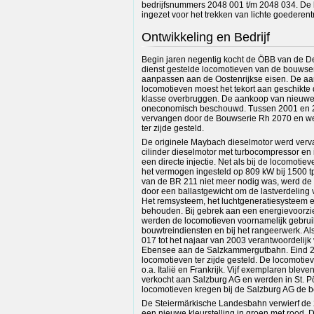
bedrijfsnummers 2048 001 t/m 2048 034. De
ingezet voor het trekken van lichte goederentr
Ontwikkeling en Bedrijf
Begin jaren negentig kocht de ÖBB van de 
dienst gestelde locomotieven van de bouwser
aanpassen aan de Oostenrijkse eisen. De aa
locomotieven moest het tekort aan geschikte
klasse overbruggen. De aankoop van nieuwe
oneconomisch beschouwd. Tussen 2001 en 
vervangen door de Bouwserie Rh 2070 en w
ter zijde gesteld.
De originele Maybach dieselmotor werd verva
cilinder dieselmotor met turbocompressor en i
een directe injectie. Net als bij de locomoti
het vermogen ingesteld op 809 kW bij 1500
van de BR 211 niet meer nodig was, werd de 
door een ballastgewicht om de lastverdeling
Het remsysteem, het luchtgeneratiesysteem 
behouden. Bij gebrek aan een energievoorzie
werden de locomotieven voornamelijk gebruik
bouwtreindiensten en bij het rangeerwerk. Al
017 tot het najaar van 2003 verantwoordelijk 
Ebensee aan de Salzkammergutbahn. Eind 2
locomotieven ter zijde gesteld. De locomoti
o.a. Italië en Frankrijk. Vijf exemplaren blev
verkocht aan Salzburg AG en werden in St. P
locomotieven kregen bij de Salzburg AG de b
De Steiermärkische Landesbahn verwierf de 
een nieuwe kleurstelling in groen met rood.