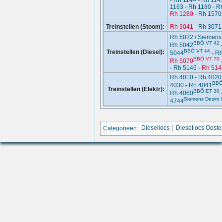
-
Rh 1144
-
Rh 114
1163
-
Rh 1180
-
R
Rh 1280
-
Rh 1570
Treinstellen (Stoom):
Rh 3041
-
Rh 3071
Rh 5022 / Siemens
BBÖ VT 42
Rh 5042
BBÖ VT 44
Treinstellen (Diesel):
5044
-
Rh
BBÖ VT 70
Rh 5070
-
Rh 5146
-
Rh 514
Rh 4010
-
Rh 4020
BBÖ
4030
-
Rh 4041
Treinstellen (Elektr):
BBÖ ET 30
Rh 4060
Siemens Desiro
4744
Categorieën
:
Diesellocs
Diesellocs Ooste