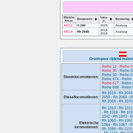
Märklin
Intro-
Bouwserie
Besturing
Art.nr.
jr.
88212
V 100
2025-
Analoog
2018-
88218
Rh 2048
Analoog
2019
Grootspoor rijdend materi
Reihe 12
-
Reihe 1
Reihe 35
-
Reihe 3
Reihe 50
-
Reihe 5
Stoomlocomotieven:
Reihe 674
-
Reihe 
Reihe 617
-
Reihe 
Reihe 688
-
Reihe 
Rh 2016
-
Rh 2043
Diesellocomotieven:
2050
-
Rh 2060
-
R
Rh 2068
-
Rh 2070
Rh 1010
-
Rh 1012
-
Rh 1018
-
Rh 102
1042
-
Rh 1043
-
R
Rh 1060
-
Rh 1061
Elektrische
1064
-
Rh 1067
-
R
locomotieven:
Rh 1089
-
Rh 1110