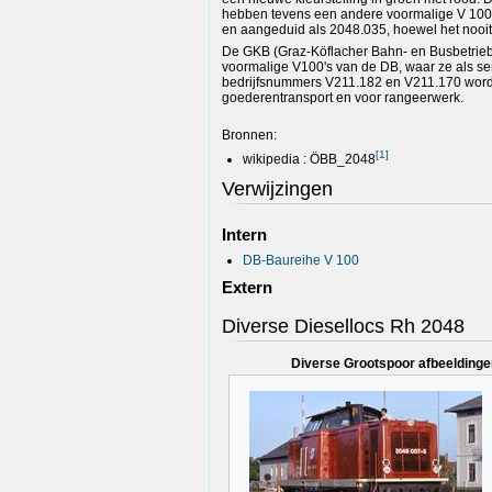
hebben tevens een andere voormalige V 100
en aangeduid als 2048.035, hoewel het nooi
De GKB (Graz-Köflacher Bahn- en Busbetrieb
voormalige V100's van de DB, waar ze als s
bedrijfsnummers V211.182 en V211.170 word
goederentransport en voor rangeerwerk.
Bronnen:
[
1
]
wikipedia : ÖBB_2048
Verwijzingen
Intern
DB-Baureihe V 100
Extern
Diverse Diesellocs Rh 2048
Diverse Grootspoor afbeeldinge