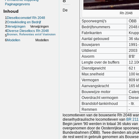
8
Paginagegevens
De
Inhoud
Rh 2048
1
Diesellocomotief Rh 2048
Spoorwegmij's
ÖBB
2
Ontwikkeling en Bedrijf
3
Verwijzingen
Verwijzingen
Bedrijfsnummers
2048.
4
Diverse Diesellocs Rh 2048
Fabrikanten
Krupp
Bronnen, Referenties en/of Voetnoten
5
Aantal gebouwd
36 st
6
Modellen
Modellen
Bouwjaren
1991
Uitdienst
2003
Asvorm
B'B'
Lengte over de buffers
12.1
Dienstgewicht
62 t
Max.snelheid
100 k
Vermogen
809 
Aanvangskracht
165 k
Bouwwijze motor
Cater
Overdracht vermogen
Diese
Brandstof-tankinhoud
- ltr.
Remmen
-
locomotieven van de bouwserie Rh 2048 w
dieselhydraulische locomotieven van
BR 211
Begin jaren '90 werden in totaal 36 stuks va
overgenomen door de Oostenrijkse spoorweg
Bundesbahnen (ÖBB). Twee dienden als pluk
de rest werd in gebruik genomen als Bouwse