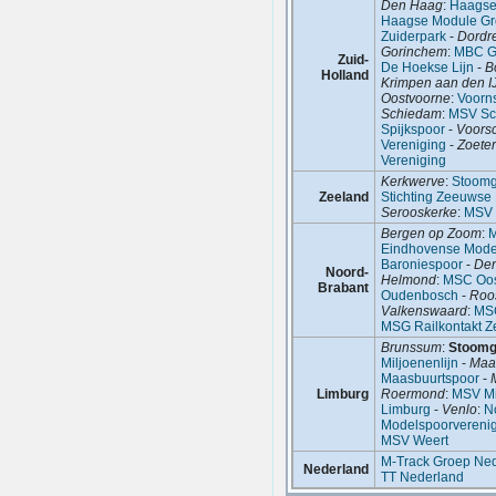
Den Haag
:
Haagse
Haagse Module G
Zuiderpark
-
Dordr
Gorinchem
:
MBC G
Zuid-
De Hoekse Lijn
-
B
Holland
Krimpen aan den I
Oostvoorne
:
Voorn
Schiedam
:
MSV Sc
Spijkspoor
-
Voors
Vereniging
-
Zoete
Vereniging
Kerkwerve
:
Stoomg
Zeeland
Stichting Zeeuwse
Serooskerke
:
MSV 
Bergen op Zoom
:
M
Eindhovense Mode
Baroniespoor
-
De
Noord-
Helmond
:
MSC Oos
Brabant
Oudenbosch
-
Roo
Valkenswaard
:
MS
MSG Railkontakt 
Brunssum
:
Stoomg
Miljoenenlijn
-
Maas
Maasbuurtspoor
-
Limburg
Roermond
:
MSV Mi
Limburg
-
Venlo
:
N
Modelspoorvereni
MSV Weert
M-Track Groep Ne
Nederland
TT Nederland