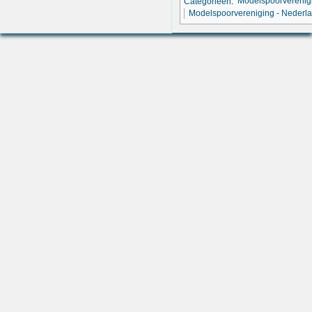
Categorieën
:
Modelspoorverenig
Modelspoorvereniging - Nederl