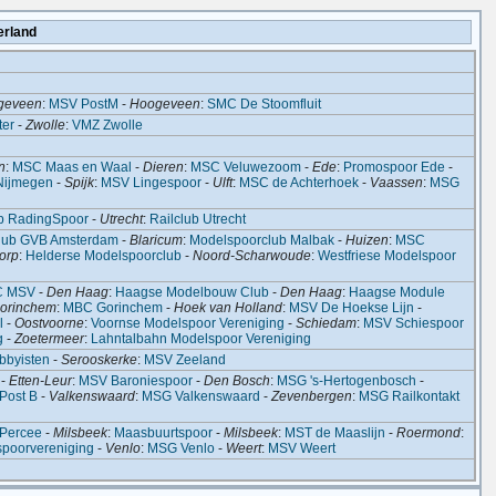
erland
geveen
:
MSV PostM
-
Hoogeveen
:
SMC De Stoomfluit
er
-
Zwolle
:
VMZ Zwolle
n
:
MSC Maas en Waal
-
Dieren
:
MSC Veluwezoom
-
Ede
:
Promospoor Ede
-
Nijmegen
-
Spijk
:
MSV Lingespoor
-
Ulft
:
MSC de Achterhoek
-
Vaassen
:
MSG
p RadingSpoor
-
Utrecht
:
Railclub Utrecht
lub GVB Amsterdam
-
Blaricum
:
Modelspoorclub Malbak
-
Huizen
:
MSC
orp
:
Helderse Modelspoorclub
-
Noord-Scharwoude
:
Westfriese Modelspoor
C MSV
-
Den Haag
:
Haagse Modelbouw Club
-
Den Haag
:
Haagse Module
orinchem
:
MBC Gorinchem
-
Hoek van Holland
:
MSV De Hoekse Lijn
-
l
-
Oostvoorne
:
Voornse Modelspoor Vereniging
-
Schiedam
:
MSV Schiespoor
g
-
Zoetermeer
:
Lahntalbahn Modelspoor Vereniging
bbyisten
-
Serooskerke
:
MSV Zeeland
-
Etten-Leur
:
MSV Baroniespoor
-
Den Bosch
:
MSG 's-Hertogenbosch
-
Post B
-
Valkenswaard
:
MSG Valkenswaard
-
Zevenbergen
:
MSG Railkontakt
Percee
-
Milsbeek
:
Maasbuurtspoor
-
Milsbeek
:
MST de Maaslijn
-
Roermond
:
poorvereniging
-
Venlo
:
MSG Venlo
-
Weert
:
MSV Weert