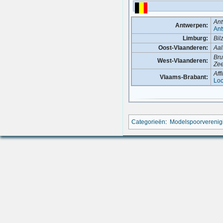
An
Antwerpen:
Ant
Limburg:
Bil
Oost-Vlaanderen:
Aal
Br
West-Vlaanderen:
Ze
Aff
Vlaams-Brabant:
Loc
Categorieën
:
Modelspoorverenig