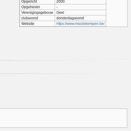
Opgericht
2000
Opgeheven
-
Verenigingsgebouw
Geel
clubavond
donderdagavond
Website
https://www.mscdekempen.be/