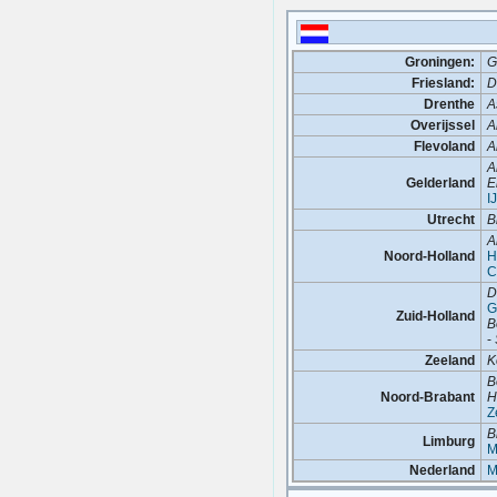
Groningen:
G
Friesland:
D
Drenthe
A
Overijssel
A
Flevoland
A
A
Gelderland
E
I
Utrecht
B
A
Noord-Holland
H
C
D
G
Zuid-Holland
B
-
Zeeland
K
B
Noord-Brabant
H
Z
B
Limburg
M
Nederland
M