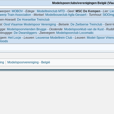
Modelspoorclubs/verenigingen België (Vl
twerpen
:
MOBOV
-
Edege
:
Modeltreinclub MTD
-
Geel
:
MSC De Kempen
-
Lier
:
Li
werp Train Association
-
Mortsel
:
Modelbouwclub Agfa-Gevaert
-
Turnhout
:
StOOmg
zen-Hoeselt
:
De Hoeseltse Treinclub
st
:
Oost Vlaamse Modelspoor Vereniging
-
Belsele
:
De Zwitserse Treinclub
-
Gent-
ugge
:
Modelspoorvrienden Brugge
-
Oostende
:
Modelspoorklub van de Kust
-
Rudd
ebruggge
:
De Dwarsliggers
-
Zwevegem
:
Modelspoorclub Locomatic
ligem
:
Het Locje
-
Leuven
:
Leuvense Modeltrein Club
-
Leuven
:
Model-Spoor Vrien
loods
ing
Modelspoorvereniging - België