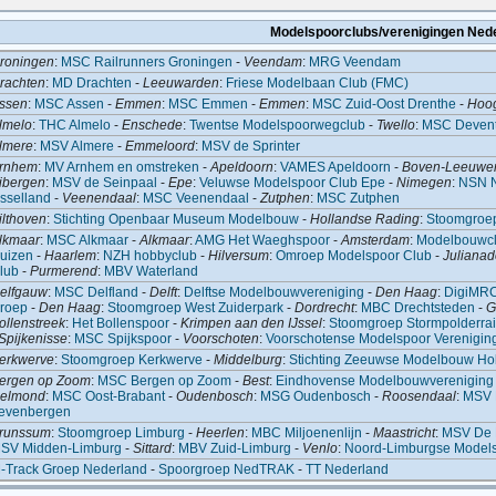
Modelspoorclubs/verenigingen Ned
roningen
:
MSC Railrunners Groningen
-
Veendam
:
MRG Veendam
rachten
:
MD Drachten
-
Leeuwarden
:
Friese Modelbaan Club (FMC)
ssen
:
MSC Assen
-
Emmen
:
MSC Emmen
-
Emmen
:
MSC Zuid-Oost Drenthe
-
Hoo
lmelo
:
THC Almelo
-
Enschede
:
Twentse Modelspoorwegclub
-
Twello
:
MSC Devent
lmere
:
MSV Almere
-
Emmeloord
:
MSV de Sprinter
rnhem
:
MV Arnhem en omstreken
-
Apeldoorn
:
VAMES Apeldoorn
-
Boven-Leeuwe
ibergen
:
MSV de Seinpaal
-
Epe
:
Veluwse Modelspoor Club Epe
-
Nimegen
:
NSN 
Jsselland
-
Veenendaal
:
MSC Veenendaal
-
Zutphen
:
MSC Zutphen
ilthoven
:
Stichting Openbaar Museum Modelbouw
-
Hollandse Rading
:
Stoomgroe
lkmaar
:
MSC Alkmaar
-
Alkmaar
:
AMG Het Waeghspoor
-
Amsterdam
:
Modelbouwc
uizen
-
Haarlem
:
NZH hobbyclub
-
Hilversum
:
Omroep Modelspoor Club
-
Julianad
lub
-
Purmerend
:
MBV Waterland
elfgauw
:
MSC Delfland
-
Delft
:
Delftse Modelbouwvereniging
-
Den Haag
:
DigiMR
roep
-
Den Haag
:
Stoomgroep West Zuiderpark
-
Dordrecht
:
MBC Drechtsteden
-
G
ollenstreek
:
Het Bollenspoor
-
Krimpen aan den IJssel
:
Stoomgroep Stormpolderrai
Spijkenisse
:
MSC Spijkspoor
-
Voorschoten
:
Voorschotense Modelspoor Verenigin
erkwerve
:
Stoomgroep Kerkwerve
-
Middelburg
:
Stichting Zeeuwse Modelbouw Ho
ergen op Zoom
:
MSC Bergen op Zoom
-
Best
:
Eindhovense Modelbouwvereniging
elmond
:
MSC Oost-Brabant
-
Oudenbosch
:
MSG Oudenbosch
-
Roosendaal
:
MSV 
evenbergen
runssum
:
Stoomgroep Limburg
-
Heerlen
:
MBC Miljoenenlijn
-
Maastricht
:
MSV De 
SV Midden-Limburg
-
Sittard
:
MBV Zuid-Limburg
-
Venlo
:
Noord-Limburgse Models
-Track Groep Nederland
-
Spoorgroep NedTRAK
-
TT Nederland