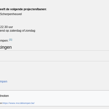
eft de volgende projecten/banen
:
 Scherpenheuvel
 22.30 uur
lend op zaterdag of zondag
[
1
]
Kempen:
kingen
empen
etnoten
en:
https://www.mscdekempen.be/