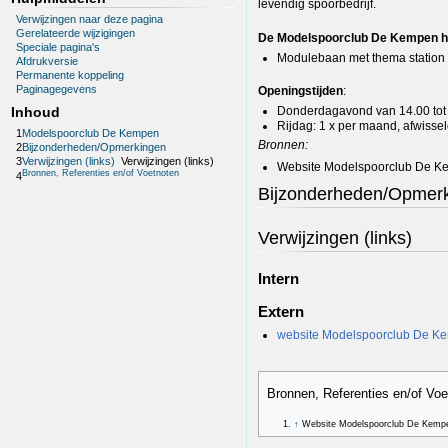
levendig spoorbedrijf.
Verwijzingen naar deze pagina
Gerelateerde wijzigingen
De Modelspoorclub De Kempen he
Speciale pagina's
Modulebaan met thema station
Afdrukversie
Permanente koppeling
Paginagegevens
Openingstijden
:
Donderdagavond van 14.00 tot
Inhoud
Rijdag: 1 x per maand, afwisse
1
Modelspoorclub De Kempen
Bronnen:
2
Bijzonderheden/Opmerkingen
3
Verwijzingen (links)
Verwijzingen (links)
Website Modelspoorclub De 
Bronnen, Referenties en/of Voetnoten
4
Bijzonderheden/Opmer
Verwijzingen (links)
Intern
Extern
website Modelspoorclub De K
Bronnen, Referenties en/of Vo
↑
Website Modelspoorclub De Kemp