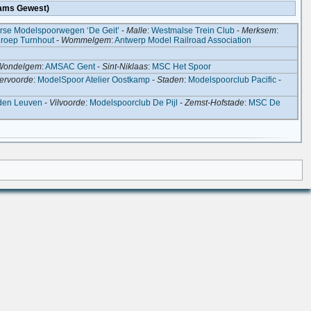
aams Gewest)
erse Modelspoorwegen ‘De Geit’
-
Malle
:
Westmalse Trein Club
-
Merksem
:
roep Turnhout
-
Wommelgem
:
Antwerp Model Railroad Association
Wondelgem
:
AMSAC Gent
-
Sint-Niklaas
:
MSC Het Spoor
ervoorde
:
ModelSpoor Atelier Oostkamp
-
Staden
:
Modelspoorclub Pacific
-
den Leuven
-
Vilvoorde
:
Modelspoorclub De Pijl
-
Zemst-Hofstade
:
MSC De