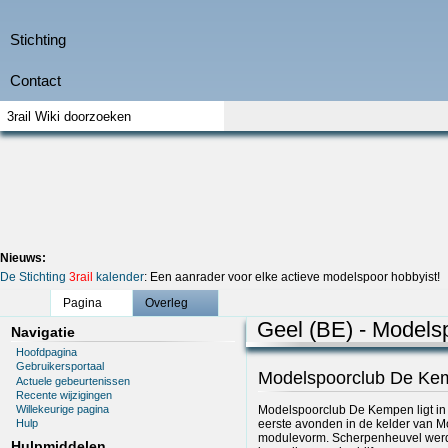
Nieuws:
De Stichting
3rail
kalender
: Een aanrader voor elke actieve modelspoor hobbyist!
Pagina
Overleg
Geel (BE) - Model
Navigatie
Hoofdpagina
Gebruikersportaal
Modelspoorclub De Ke
Actuele gebeurtenissen
Recente wijzigingen
Willekeurige pagina
Modelspoorclub De Kempen ligt in 
eerste avonden in de kelder van M
Hulp
modulevorm. Scherpenheuvel werd 
Hulpmiddelen