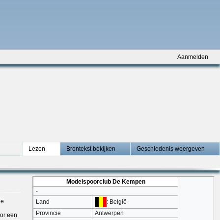
Aanmelden
Lezen
Brontekst bekijken
Geschiedenis weergeven
Modelspoorclub De Kempen
-
de
: België
Land
Provincie
Antwerpen
oor een