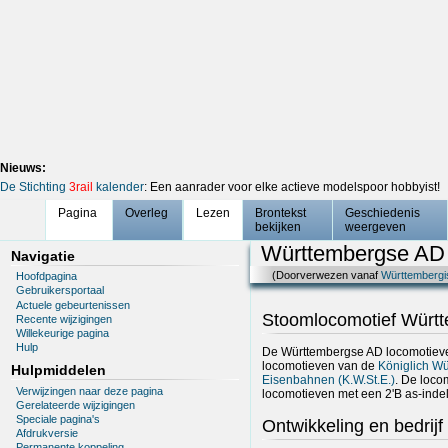
Nieuws:
De Stichting
3rail
kalender
: Een aanrader voor elke actieve modelspoor hobbyist!
Pagina
Overleg
Lezen
Brontekst
Geschiedenis
bekijken
weergeven
Württembergse AD
Navigatie
(Doorverwezen vanaf
Württembergi
Hoofdpagina
Gebruikersportaal
Actuele gebeurtenissen
Stoomlocomotief Würt
Recente wijzigingen
Willekeurige pagina
Hulp
De Württembergse AD locomotieve
locomotieven van de
Königlich Wü
Hulpmiddelen
Eisenbahnen (K.W.St.E.)
. De loco
Verwijzingen naar deze pagina
locomotieven met een 2'B as-indel
Gerelateerde wijzigingen
Speciale pagina's
Ontwikkeling en bedrijf
Afdrukversie
Permanente koppeling