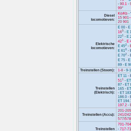
-
90.1
-
99*
Kö/Kb
-
Diesel
15 901
locomotieven:
20 901
E 00
-
E
5
16
-
E 
1
22
-
E 
1
42
-
E 
Elektrische
2
E 45
-
locomotieven:
0
E 61
-
2
E 70
-
E 75
-
E
89
-
E 9
Treinstellen (Stoom):
1-8
-
9-
ET 11
-
1
51
-
ET
87
-
ET 
Treinstellen
165
-
ET
(Elektrisch):
-
ET 18
186.0
-
ET 194.
197.2
-
201-20
Treinstellen (Accu):
241/242
577/578
701-70
Treinstellen
-
717-7