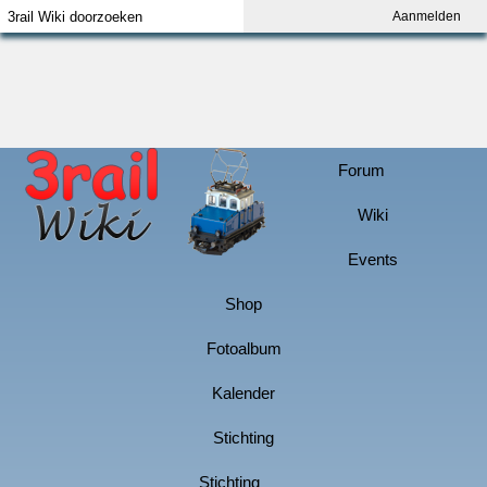
Aanmelden
Index
Aanmelden