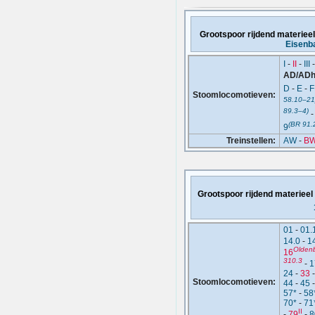
Grootspoor rijdend materiee
Eisenba
I
-
II
-
III
AD/AD
D
-
E
-
F
Stoomlocomotieven:
58.10–21
89.3–4)
(BR 91.
9
Treinstellen:
AW
-
B
Grootspoor rijdend materieel
01
-
01.
14.0
-
1
Olden
16
310.3
-
1
24
-
33
Stoomlocomotieven:
44
-
45
57*
-
58
70*
-
71
II
-
79
-
8