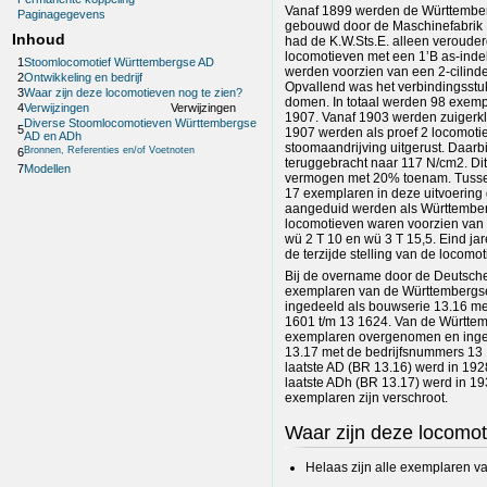
Vanaf 1899 werden de Württembe
Paginagegevens
gebouwd door de Maschinefabrik E
Inhoud
had de K.W.Sts.E. alleen verouder
locomotieven met een 1ʼB as-inde
1
Stoomlocomotief Württembergse AD
werden voorzien van een 2-cilinde
2
Ontwikkeling en bedrijf
Opvallend was het verbindingsstu
3
Waar zijn deze locomotieven nog te zien?
domen. In totaal werden 98 exem
4
Verwijzingen
Verwijzingen
1907. Vanaf 1903 werden zuigerkl
Diverse Stoomlocomotieven Württembergse
5
1907 werden als proef 2 locomotie
AD en ADh
stoomaandrijving uitgerust. Daarb
Bronnen, Referenties en/of Voetnoten
6
teruggebracht naar 117 N/cm2. Dit 
7
Modellen
vermogen met 20% toenam. Tuss
17 exemplaren in deze uitvoerin
aangeduid werden als Württembe
locomotieven waren voorzien van 
wü 2 T 10 en wü 3 T 15,5. Eind j
de terzijde stelling van de locomo
Bij de overname door de Deutsc
exemplaren van de Württemberg
ingedeeld als bouwserie 13.16 me
1601 t/m 13 1624. Van de Württe
exemplaren overgenomen en inge
13.17 met de bedrijfsnummers 13 
laatste AD (BR 13.16) werd in 1928
laatste ADh (BR 13.17) werd in 1932
exemplaren zijn verschroot.
Waar zijn deze locomot
Helaas zijn alle exemplaren 