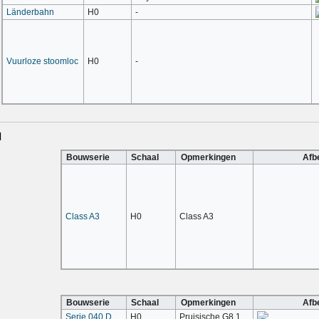
Länderbahn
H0
-
Vuurloze stoomloc
H0
-
d
Bouwserie
Schaal
Opmerkingen
Afb
Class A3
H0
Class A3
Bouwserie
Schaal
Opmerkingen
Afb
Serie 040 D
H0
Pruisische G8.1
Serie 040 TC
H0
T13
Serie 050 TA
H0
T16.1
Serie 130 TB
H0
T12
Serie 131 TA
H0
T5