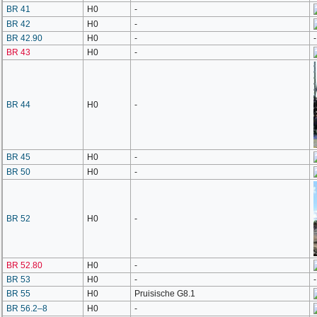
BR 41
H0
-
BR 42
H0
-
BR 42.90
H0
-
-
BR 43
H0
-
BR 44
H0
-
BR 45
H0
-
BR 50
H0
-
BR 52
H0
-
BR 52.80
H0
-
BR 53
H0
-
-
BR 55
H0
Pruisische G8.1
BR 56.2–8
H0
-