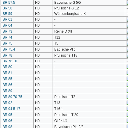
BR 57.5
H0
Bayerische G 5/5
BR 58
H0
Pruisische G 12
-
BR 59
H0
Württembergische K
-
BR 61
H0
-
BR 64
H0
-
BR 73
H0
Reihe D XII
BR 74
H0
T12
BR 75
H0
T5
BR 75.4
H0
Badische VI c
BR 78
H0
Pruisische T18
BR 78.10
H0
-
-
BR 80
H0
-
BR 81
H0
-
BR 85
H0
-
BR 86
H0
-
BR 89
H0
-
BR 89.70-75
H0
Pruisische T3
BR 92
H0
T13
BR 94.5-17
H0
T16.1
BR 95
H0
Pruisische T 20
BR 96
H0
Gt 2×4/4
BR 98
H0
Bayerische PtL 2/2