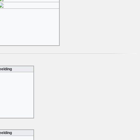
eelding
eelding