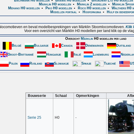
Bachmann H0 modellen
•
Brawa H0 modellen
•
Broadway Ltd H0 modellen
Märklin H0 modellen
•
Märklin Z modellen
•
Märklin Spoor
Mehano H0 modellen
•
Piko H0 modellen
•
Roco H0 modellen
•
Walthers H0 m
Modellen portaal
•
Hoofdpagina
•
Hulp en beheerpo
oomlocomotieven en bevat modelbesprekingen van Märklin Stoomlocomotieven.
Klik
Voor een overzicht van Märklin H0 modellen per land klik op de vlag
Overzicht
Märklin
H0 modellen per land
België
Bulgarije
Canada
Denemarken
Duitsland
Groot-Brittannië
Hongarije
Italië
Luxemburg
Nederla
Polen
Rusland
Slowakije
Spanje
Tsjechië
U
Bouwserie
Schaal
Opmerkingen
Afb
Serie 25
H0
-