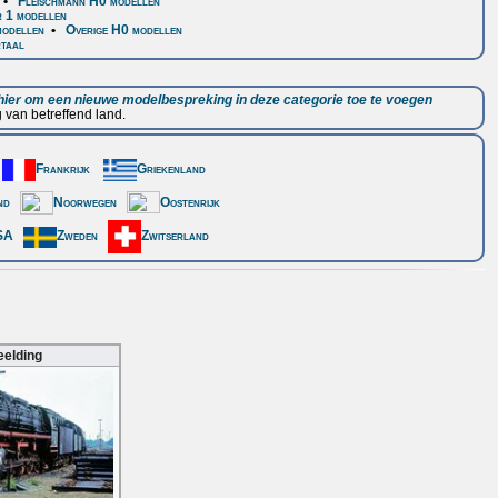
•
Fleischmann H0 modellen
 1 modellen
odellen
•
Overige H0 modellen
rtaal
 hier om een nieuwe modelbespreking in deze categorie toe te voegen
 van betreffend land.
Frankrijk
Griekenland
nd
Noorwegen
Oostenrijk
SA
Zweden
Zwitserland
eelding