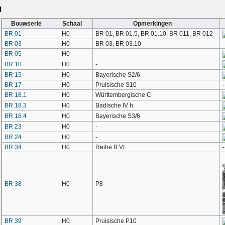
d
Bouwserie
Schaal
Opmerkingen
BR 01
H0
BR 01, BR 01.5, BR 01.10, BR 011, BR 012
BR 03
H0
BR 03, BR 03.10
-
BR 05
H0
-
BR 10
H0
-
BR 15
H0
Bayerische S2/6
BR 17
H0
Pruisische S10
-
BR 18.1
H0
Württembergische C
BR 18.3
H0
Badische IV h
BR 18.4
H0
Bayerische S3/6
BR 23
H0
-
BR 24
H0
-
BR 34
H0
Reihe B VI
-
BR 38
H0
P8
BR 39
H0
Pruisische P10