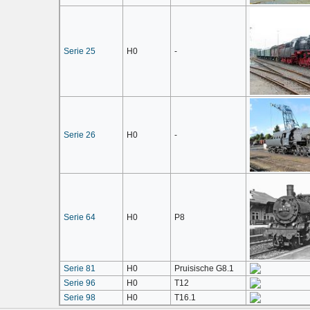
Serie 25
H0
-
Serie 26
H0
-
Serie 64
H0
P8
Serie 81
H0
Pruisische G8.1
Serie 96
H0
T12
Serie 98
H0
T16.1