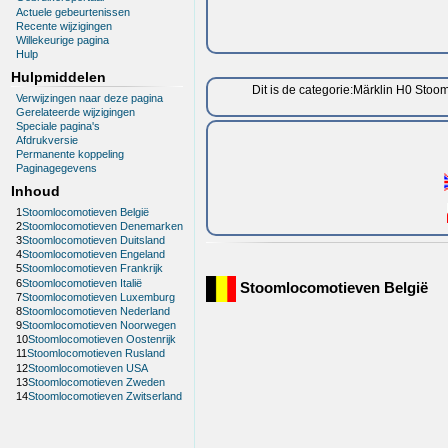
Actuele gebeurtenissen
Recente wijzigingen
Willekeurige pagina
Hulp
Hulpmiddelen
Dit is de categorie:Märklin H0 St
Verwijzingen naar deze pagina
Gerelateerde wijzigingen
Speciale pagina's
Afdrukversie
Permanente koppeling
Paginagegevens
Inhoud
1
Stoomlocomotieven België
2
Stoomlocomotieven Denemarken
3
Stoomlocomotieven Duitsland
4
Stoomlocomotieven Engeland
5
Stoomlocomotieven Frankrijk
6
Stoomlocomotieven Italië
Stoomlocomotieven België
7
Stoomlocomotieven Luxemburg
8
Stoomlocomotieven Nederland
9
Stoomlocomotieven Noorwegen
10
Stoomlocomotieven Oostenrijk
11
Stoomlocomotieven Rusland
12
Stoomlocomotieven USA
13
Stoomlocomotieven Zweden
14
Stoomlocomotieven Zwitserland