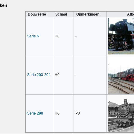
ken
Bouwserie
Schaal
Opmerkingen
Afb
Serie N
H0
-
Serie 203-204
H0
-
Serie 298
H0
P8